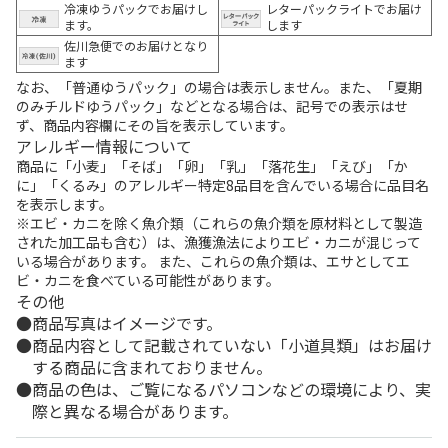
冷凍ゆうパックでお届けし
レターパックライトでお届け
ます。
します
佐川急便でのお届けとなり
ます
なお、「普通ゆうパック」の場合は表示しません。また、「夏期
のみチルドゆうパック」などとなる場合は、記号での表示はせ
ず、商品内容欄にその旨を表示しています。
アレルギー情報について
商品に「小麦」「そば」「卵」「乳」「落花生」「えび」「か
に」「くるみ」のアレルギー特定8品目を含んでいる場合に品目名
を表示します。
※エビ・カニを除く魚介類（これらの魚介類を原材料として製造
された加工品も含む）は、漁獲漁法によりエビ・カニが混じって
いる場合があります。 また、これらの魚介類は、エサとしてエ
ビ・カニを食べている可能性があります。
その他
商品写真はイメージです。
商品内容として記載されていない「小道具類」はお届け
する商品に含まれておりません。
商品の色は、ご覧になるパソコンなどの環境により、実
際と異なる場合があります。