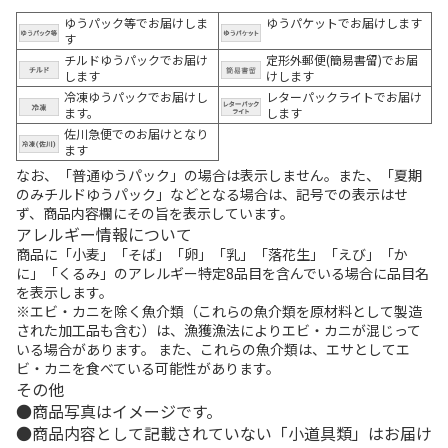
ゆうパック等でお届けしま
ゆうパケットでお届けします
す
チルドゆうパックでお届け
定形外郵便(簡易書留)でお届
します
けします
冷凍ゆうパックでお届けし
レターパックライトでお届け
ます。
します
佐川急便でのお届けとなり
ます
なお、「普通ゆうパック」の場合は表示しません。また、「夏期
のみチルドゆうパック」などとなる場合は、記号での表示はせ
ず、商品内容欄にその旨を表示しています。
アレルギー情報について
商品に「小麦」「そば」「卵」「乳」「落花生」「えび」「か
に」「くるみ」のアレルギー特定8品目を含んでいる場合に品目名
を表示します。
※エビ・カニを除く魚介類（これらの魚介類を原材料として製造
された加工品も含む）は、漁獲漁法によりエビ・カニが混じって
いる場合があります。 また、これらの魚介類は、エサとしてエ
ビ・カニを食べている可能性があります。
その他
商品写真はイメージです。
商品内容として記載されていない「小道具類」はお届け