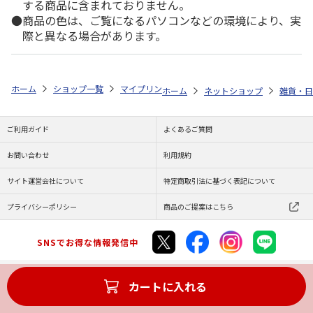
する商品に含まれておりません。
商品の色は、ご覧になるパソコンなどの環境により、実
際と異なる場合があります。
ホーム
ショップ一覧
マイプリント
シルエットプレート【コーギー<11
ホーム
ネットショップ
雑貨・日
ご利用ガイド
よくあるご質問
お問い合わせ
利用規約
サイト運営会社について
特定商取引法に基づく表記について
プライバシーポリシー
商品のご提案はこちら
SNSでお得な情報発信中
カートに入れる
Copyright (C) JAPAN POST Co.,Ltd. All Rights Reserved.