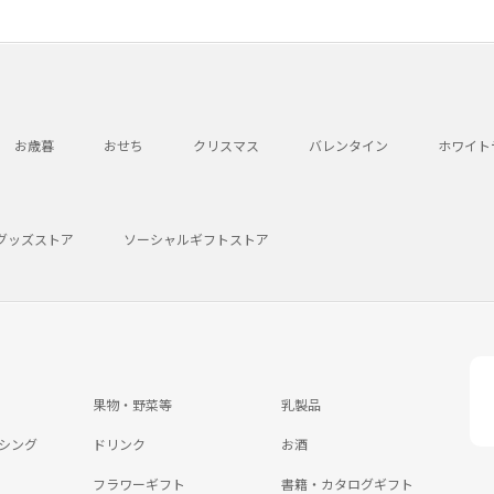
お歳暮
おせち
クリスマス
バレンタイン
ホワイト
グッズストア
ソーシャルギフトストア
果物・野菜等
乳製品
シング
ドリンク
お酒
フラワーギフト
書籍・カタログギフト