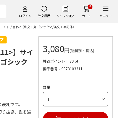
0
ログイン
注文履歴
クイック注文
カート
メニュー
ゴールド / 書体2（和文：丸ゴシック体/英文：筆記体）
3,080
円
11>】サイ
(送料別・税込)
：丸ゴシック
獲得ポイント： 30 pt
商品番号
9973103311
数量
ニ表札です。
切り抜き、色を選