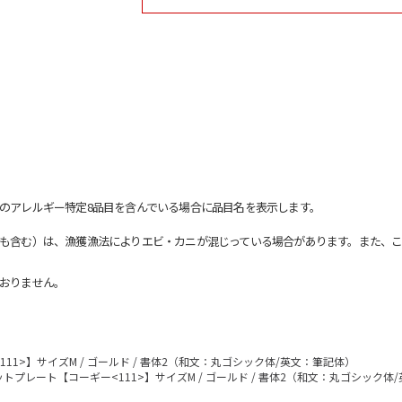
のアレルギー特定8品目を含んでいる場合に品目名を表示します。
も含む）は、漁獲漁法によりエビ・カニが混じっている場合があります。また、こ
おりません。
11>】サイズM / ゴールド / 書体2（和文：丸ゴシック体/英文：筆記体）
トプレート【コーギー<111>】サイズM / ゴールド / 書体2（和文：丸ゴシック体