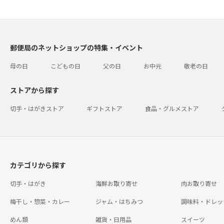
郵便局のネットショップの特集・イベント
母の日
こどもの日
父の日
お中元
敬老の日
ストアから探す
切手・はがきストア
ギフトストア
食品・グルメストア
カテゴリから探す
切手・はがき
海鮮お取り寄せ
肉お取り寄せ
梅干し・惣菜・カレー
ジャム・はちみつ
調味料・ドレッ
めん類
雑貨・日用品
スイーツ