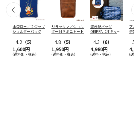
水森亜土／２ジップ
リラックマ／ショル
置き配バッグ
ア
ショルダーバッグ
ダー付きミニトート
OKIPPA（オキッ
奇
パ）
風』
4.2
（5）
4.8
（5）
4.3
（6）
1,600円
1,950円
4,980円
4
(送料別・税込)
(送料別・税込)
(送料・税込)
(