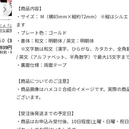
【商品内容】
・サイズ： M（横85mm×縦約72mm） ※縦はシル
ます
ニメ『ジョジョの
コジコジ／ショルダ
POSTIES オリジナ
アニメ『ジョ
妙な冒険 黄金の
ー付きバッグ
ルTシャツ Sサイズ
奇妙な冒険 
・プレート色：ゴールド
CITY POP
…
風』CITY PO
5.0
（3）
4.5
（6）
4.8
（4）
・書体：和文：明朝体 / 英文：明朝体
,939円
1,760円
3,080円
3,839円
※文字数は和文（漢字、ひらがな、カタカナ、全角数
送料別・税込)
(送料別・税込)
(送料別・税込)
(送料別・税込
/ 英文（アルファベット、半角数字）で最大15文字ま
・裏面仕様：両面テープ
【商品についてのご注意】
・商品画像はハメコミ合成のイメージです。実際の商
ございます。
【受注後発送までの予定日】
・商品はお申込み受付後、10日程度(土曜・日曜・祝日