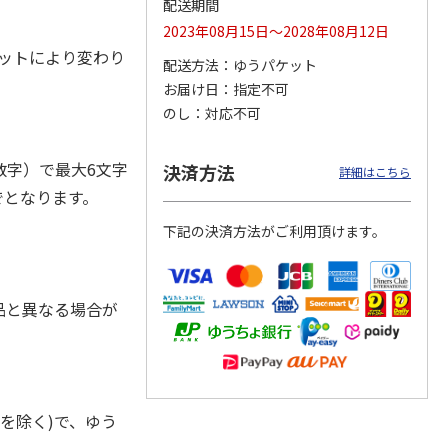
配送期間
2023年08月15日～2028年08月12日
エットにより変わり
配送方法
ゆうパケット
お届け日
指定不可
ジョの
『ジョジョの奇妙な
『ジョジョの奇妙な
『ジョジョの奇妙な
黄金の
冒険 スターダスト
冒険 スターダスト
冒険 スターダスト
のし
対応不可
P
…
クルセイダース』
クルセイダース』
クルセイダース』
ワー
…
トラ
…
トラ
…
4,400円
3,300円
3,300円
字）で最大6文字
決済方法
詳細はこちら
)
(送料別・税込)
(送料別・税込)
(送料別・税込)
でとなります。
下記の決済方法がご利用頂けます。
品と異なる場合が
を除く)で、ゆう