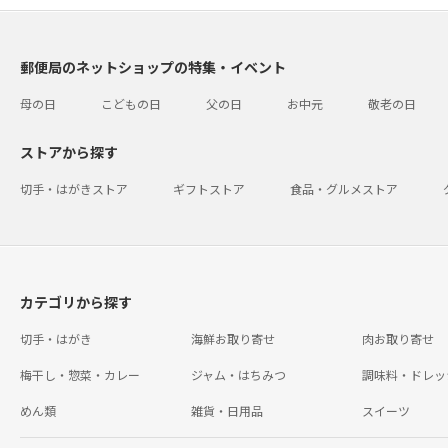
郵便局のネットショップの特集・イベント
母の日
こどもの日
父の日
お中元
敬老の日
ストアから探す
切手・はがきストア
ギフトストア
食品・グルメストア
カテゴリから探す
切手・はがき
海鮮お取り寄せ
肉お取り寄せ
梅干し・惣菜・カレー
ジャム・はちみつ
調味料・ドレッ
めん類
雑貨・日用品
スイーツ