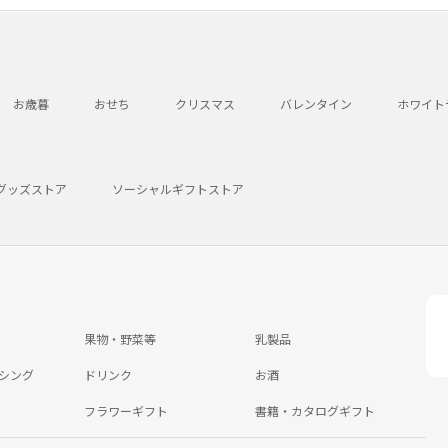
お歳暮
おせち
クリスマス
バレンタイン
ホワイト
グッズストア
ソーシャルギフトストア
果物・野菜等
乳製品
シング
ドリンク
お酒
フラワーギフト
書籍・カタログギフト