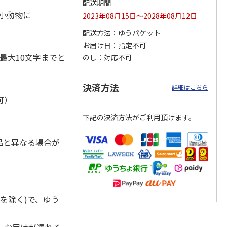
配送期間
・小動物に
2023年08月15日～2028年08月12日
配送方法
ゆうパケット
お届け日
指定不可
奇妙な
『ジョジョの奇妙な
POSTIES オリジナ
『ジョジョの奇妙な
ダスト
冒険 スターダスト
ルTシャツ Sサイズ
冒険 スターダスト
最大10文字までと
のし
対応不可
ス』
クルセイダース』
クルセイダース』
トラ
…
トラ
…
3,300円
3,080円
3,300円
決済方法
詳細はこちら
)
(送料別・税込)
(送料別・税込)
(送料別・税込)
可）
下記の決済方法がご利用頂けます。
品と異なる場合が
を除く)で、ゆう