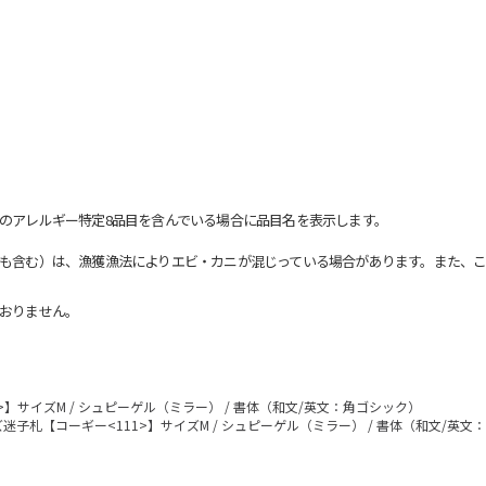
のアレルギー特定8品目を含んでいる場合に品目名を表示します。
も含む）は、漁獲漁法によりエビ・カニが混じっている場合があります。また、こ
おりません。
>】サイズM / シュピーゲル（ミラー） / 書体（和文/英文：角ゴシック）
迷子札【コーギー<111>】サイズM / シュピーゲル（ミラー） / 書体（和文/英文