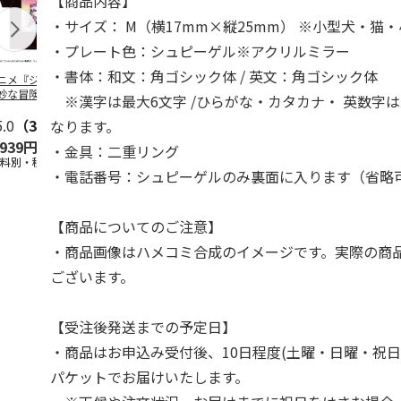
【商品内容】
・サイズ： M（横17mm×縦25mm） ※小型犬・猫
・プレート色：シュピーゲル※アクリルミラー
・書体：和文：角ゴシック体 / 英文：角ゴシック体
ニメ『ジョジョの
コジコジ／ショルダ
アニメ『ジョジョの
『ジョジョの
妙な冒険 黄金の
ー付きバッグ
奇妙な冒険 黄金の
冒険 スター
※漢字は最大6文字 /ひらがな・カタカナ・ 英数字は
CITY POP
…
風』CITY POP
…
クルセイダー
5.0
（3）
4.5
（6）
4.8
（4）
ワー
…
なります。
,939円
1,760円
3,839円
4,400円
・金具：二重リング
送料別・税込)
(送料別・税込)
(送料別・税込)
(送料別・税込
・電話番号：シュピーゲルのみ裏面に入ります（省略
【商品についてのご注意】
・商品画像はハメコミ合成のイメージです。実際の商
ございます。
【受注後発送までの予定日】
・商品はお申込み受付後、10日程度(土曜・日曜・祝日
パケットでお届けいたします。