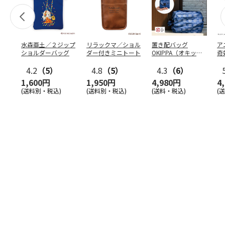
水森亜土／２ジップ
リラックマ／ショル
置き配バッグ
ア
ショルダーバッグ
ダー付きミニトート
OKIPPA（オキッ
奇
パ）
風』
4.2
（5）
4.8
（5）
4.3
（6）
1,600円
1,950円
4,980円
4
(送料別・税込)
(送料別・税込)
(送料・税込)
(