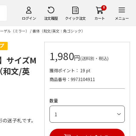
0
ログイン
注文履歴
クイック注文
カート
メニュー
ピーゲル（ミラー） / 書体（和文/英文：角ゴシック）
1,980
円
>】サイズM
(送料別・税込)
（和文/英
獲得ポイント： 19 pt
商品番号
9973104911
数量
形の迷子札です。
。