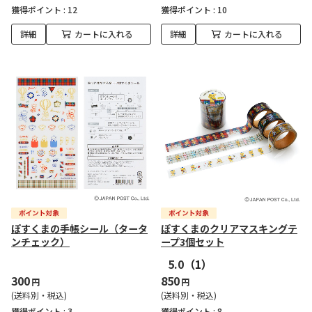
獲得ポイント :
12
獲得ポイント :
10
詳細
カートに入れる
詳細
カートに入れる
ぽすくまの手帳シール（タータ
ぽすくまのクリアマスキングテ
ンチェック）
ープ3個セット
5.0
（1）
300
850
円
円
(送料別・税込)
(送料別・税込)
獲得ポイント :
3
獲得ポイント :
8