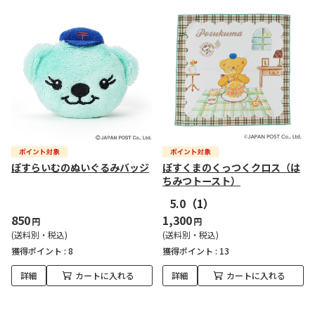
ぽすらいむのぬいぐるみバッジ
ぽすくまのくっつくクロス（は
ちみつトースト）
5.0
（1）
850
1,300
円
円
(送料別・税込)
(送料別・税込)
獲得ポイント :
8
獲得ポイント :
13
詳細
カートに入れる
詳細
カートに入れる