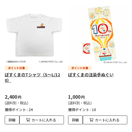
ぽすくまのTシャツ（S～L/12
ぽすくまの注染手ぬぐい
0）
2,400
1,000
円
円
(送料別・税込)
(送料別・税込)
獲得ポイント :
24
獲得ポイント :
10
詳細
カートに入れる
詳細
カートに入れる