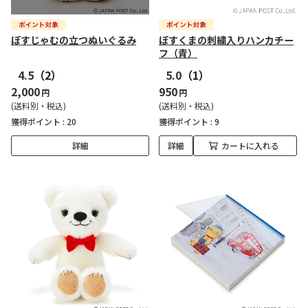
ぽすじゃむの立つぬいぐるみ
ぽすくまの刺繍入りハンカチー
フ（青）
4.5
（2）
5.0
（1）
2,000
950
円
円
(送料別・税込)
(送料別・税込)
獲得ポイント :
20
獲得ポイント :
9
詳細
詳細
カートに入れる