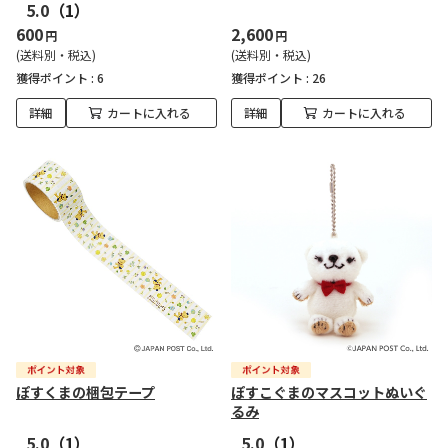
5.0
（1）
600
2,600
円
円
(送料別・税込)
(送料別・税込)
獲得ポイント :
6
獲得ポイント :
26
詳細
カートに入れる
詳細
カートに入れる
ぽすくまの梱包テープ
ぽすこぐまのマスコットぬいぐ
るみ
5.0
（1）
5.0
（1）