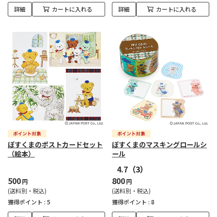
詳細
カートに入れる
詳細
カートに入れる
ぽすくまのポストカードセット
ぽすくまのマスキングロールシ
（絵本）
ール
4.7
（3）
500
800
円
円
(送料別・税込)
(送料別・税込)
獲得ポイント :
5
獲得ポイント :
8