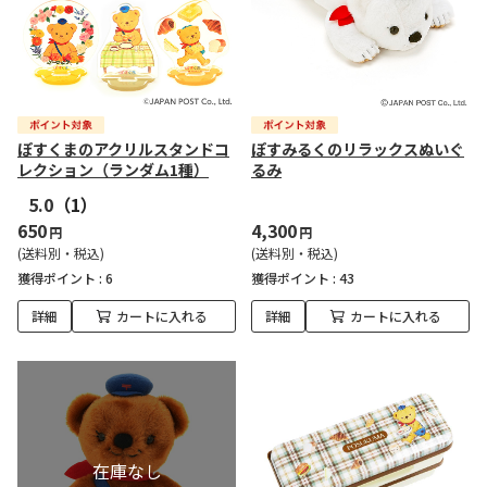
ぽすくまのアクリルスタンドコ
ぽすみるくのリラックスぬいぐ
レクション（ランダム1種）
るみ
5.0
（1）
650
4,300
円
円
(送料別・税込)
(送料別・税込)
獲得ポイント :
6
獲得ポイント :
43
詳細
カートに入れる
詳細
カートに入れる