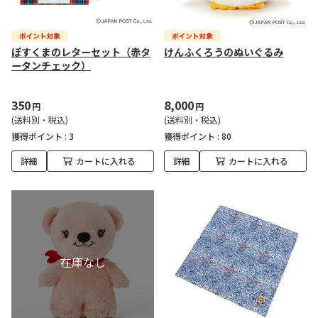
ぽすくまのレターセット（赤タ
けんふくろうのぬいぐるみ
ータンチェック）
350
8,000
円
円
(送料別・税込)
(送料別・税込)
獲得ポイント :
3
獲得ポイント :
80
詳細
カートに入れる
詳細
カートに入れる