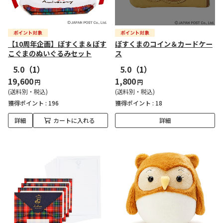
【10周年企画】ぽすくま＆ぽす
ぽすくまのコイン＆カードケー
こぐまのぬいぐるみセット
ス
5.0
（1）
5.0
（1）
19,600
1,800
円
円
(送料別・税込)
(送料別・税込)
獲得ポイント :
196
獲得ポイント :
18
詳細
カートに入れる
詳細