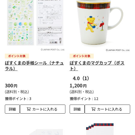
ぽすくまの手帳シール（ナチュ
ぽすくまのマグカップ（ポス
ラル）
ト）
4.0
（1）
300
1,200
円
円
(送料別・税込)
(送料別・税込)
獲得ポイント :
3
獲得ポイント :
12
詳細
カートに入れる
詳細
カートに入れる