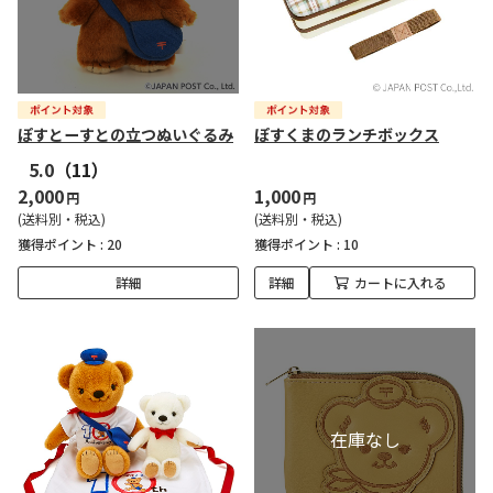
ぽすとーすとの立つぬいぐるみ
ぽすくまのランチボックス
5.0
（11）
2,000
1,000
円
円
(送料別・税込)
(送料別・税込)
獲得ポイント :
20
獲得ポイント :
10
詳細
詳細
カートに入れる