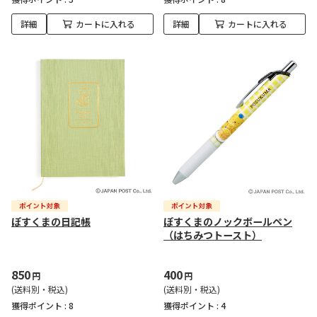
詳細
カートに入れる
詳細
カートに入れる
ぽすくまの日記帳
ぽすくまのノックボールペン
（はちみつトースト）
850
400
円
円
(送料別・税込)
(送料別・税込)
獲得ポイント :
8
獲得ポイント :
4