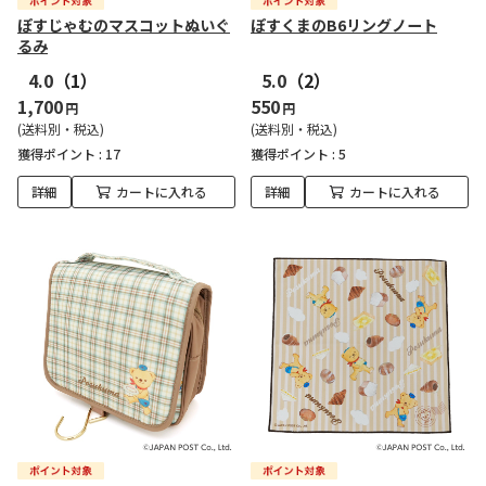
ぽすじゃむのマスコットぬいぐ
ぽすくまのB6リングノート
るみ
4.0
（1）
5.0
（2）
1,700
550
円
円
(送料別・税込)
(送料別・税込)
獲得ポイント :
17
獲得ポイント :
5
詳細
カートに入れる
詳細
カートに入れる