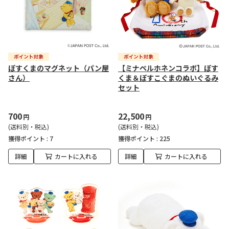
ぽすくまのマグネット（パン屋
【ミナペルホネンコラボ】ぽす
さん）
くま＆ぽすこぐまのぬいぐるみ
セット
700
22,500
円
円
(送料別・税込)
(送料別・税込)
獲得ポイント :
7
獲得ポイント :
225
詳細
カートに入れる
詳細
カートに入れる