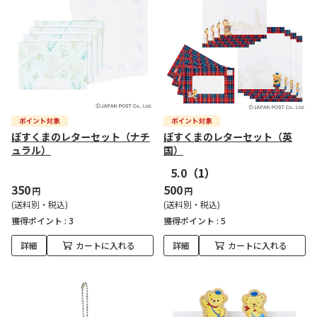
ぽすくまのレターセット（ナチ
ぽすくまのレターセット（英
ュラル）
国）
5.0
（1）
350
500
円
円
(送料別・税込)
(送料別・税込)
獲得ポイント :
3
獲得ポイント :
5
詳細
カートに入れる
詳細
カートに入れる