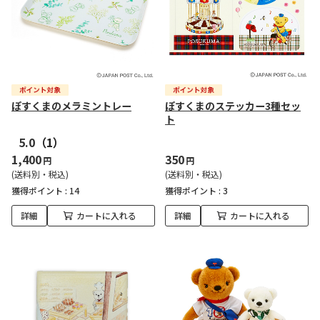
ぽすくまのメラミントレー
ぽすくまのステッカー3種セッ
ト
5.0
（1）
1,400
350
円
円
(送料別・税込)
(送料別・税込)
獲得ポイント :
14
獲得ポイント :
3
詳細
カートに入れる
詳細
カートに入れる