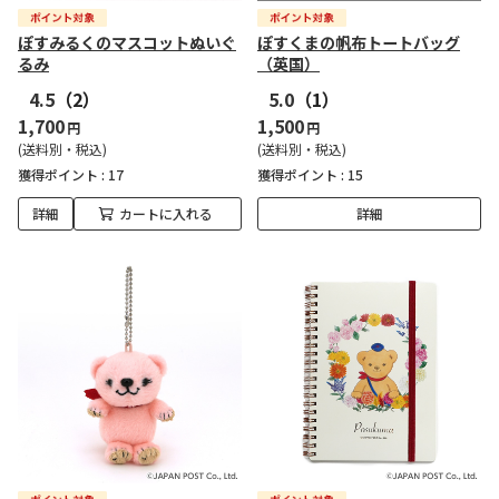
ぽすみるくのマスコットぬいぐ
ぽすくまの帆布トートバッグ
るみ
（英国）
4.5
（2）
5.0
（1）
1,700
1,500
円
円
(送料別・税込)
(送料別・税込)
獲得ポイント :
17
獲得ポイント :
15
詳細
カートに入れる
詳細