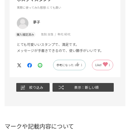
実際に使ってみた感想
:とても良い
夢子
性別:
女性
年代:
60代
購入確認済み
とても可愛いいスタンプで、満足です。
メッセージが手書きできるので、使い勝手がいいです。
参考になった
1
Like!
1
絞り込み
表示：新しい順
マークや記載内容について