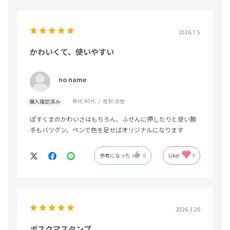
2026.7.5
かわいくて、使いやすい
no name
年代:
40代
性別:
女性
購入確認済み
ぽすくまのかわいさはもちろん、ふせんに押したりと使い勝
手もバツグン。ペンで色を足せばオリジナルになります
参考になった
0
Like!
0
2026.3.26
ポスクマスタンプ