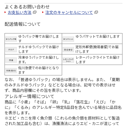
よくあるお問い合わせ
お支払い方法
注文のキャンセルについて
配送情報について
ゆうパック等でお届けしま
ゆうパケットでお届けします
す
チルドゆうパックでお届け
定形外郵便(簡易書留)でお届
します
けします
冷凍ゆうパックでお届けし
レターパックライトでお届け
ます。
します
佐川急便でのお届けとなり
ます
なお、「普通ゆうパック」の場合は表示しません。また、「夏期
のみチルドゆうパック」などとなる場合は、記号での表示はせ
ず、商品内容欄にその旨を表示しています。
アレルギー情報について
商品に「小麦」「そば」「卵」「乳」「落花生」「えび」「か
に」「くるみ」のアレルギー特定8品目を含んでいる場合に品目名
を表示します。
※エビ・カニを除く魚介類（これらの魚介類を原材料として製造
された加工品も含む）は、漁獲漁法によりエビ・カニが混じって