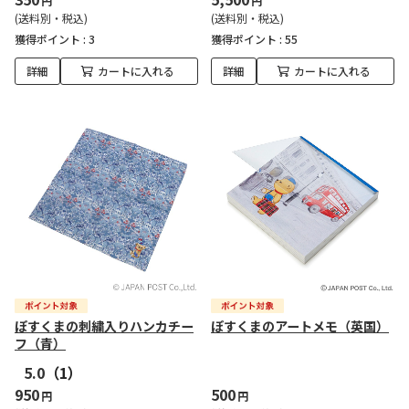
円
円
(送料別・税込)
(送料別・税込)
獲得ポイント :
3
獲得ポイント :
55
詳細
カートに入れる
詳細
カートに入れる
ぽすくまの刺繍入りハンカチー
ぽすくまのアートメモ（英国）
フ（青）
5.0
（1）
950
500
円
円