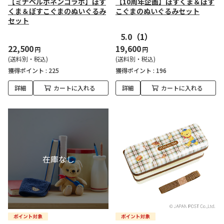
【ミナペルホネンコラボ】ぽす
【10周年企画】ぽすくま＆ぽす
くま＆ぽすこぐまのぬいぐるみ
こぐまのぬいぐるみセット
セット
5.0
（1）
22,500
19,600
円
円
(送料別・税込)
(送料別・税込)
獲得ポイント :
225
獲得ポイント :
196
詳細
カートに入れる
詳細
カートに入れる