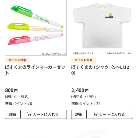
ぽすくまのラインマーカーセッ
ぽすくまのTシャツ（S～L/12
ト
0）
800
2,400
円
円
(送料別・税込)
(送料別・税込)
獲得ポイント :
8
獲得ポイント :
24
詳細
カートに入れる
詳細
カートに入れる