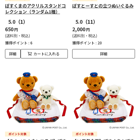
ぽすくまのアクリルスタンドコ
ぽすとーすとの立つぬいぐるみ
レクション（ランダム1種）
5.0
（1）
5.0
（11）
650
2,000
円
円
(送料別・税込)
(送料別・税込)
獲得ポイント :
6
獲得ポイント :
20
詳細
カートに入れる
詳細