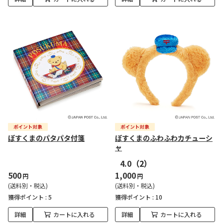
ぽすくまのパタパタ付箋
ぽすくまのふわふわカチューシ
ャ
4.0
（2）
500
1,000
円
円
(送料別・税込)
(送料別・税込)
獲得ポイント :
5
獲得ポイント :
10
詳細
カートに入れる
詳細
カートに入れる