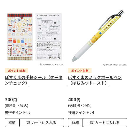
ぽすくまの手帳シール（タータ
ぽすくまのノックボールペン
ンチェック）
（はちみつトースト）
300
400
円
円
(送料別・税込)
(送料別・税込)
獲得ポイント :
3
獲得ポイント :
4
詳細
カートに入れる
詳細
カートに入れる