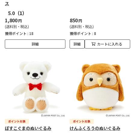
ス
5.0
（1）
1,800
850
円
円
(送料別・税込)
(送料別・税込)
獲得ポイント :
18
獲得ポイント :
8
詳細
詳細
カートに入れる
ぽすこぐまのぬいぐるみ
けんふくろうのぬいぐるみ