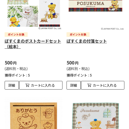
ぽすくまのポストカードセット
ぽすくまの付箋セット
（絵本）
500
500
円
円
(送料別・税込)
(送料別・税込)
獲得ポイント :
5
獲得ポイント :
5
詳細
カートに入れる
詳細
カートに入れる