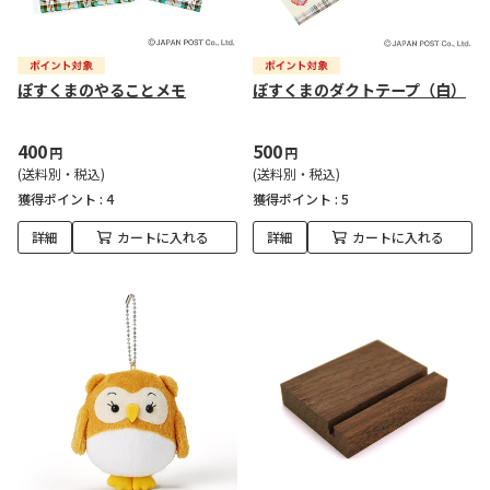
ぽすくまのやることメモ
ぽすくまのダクトテープ（白）
400
500
円
円
(送料別・税込)
(送料別・税込)
獲得ポイント :
4
獲得ポイント :
5
詳細
カートに入れる
詳細
カートに入れる