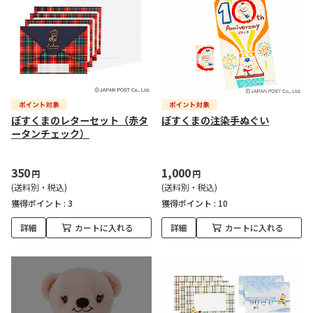
ぽすくまのレターセット（赤タ
ぽすくまの注染手ぬぐい
ータンチェック）
350
1,000
円
円
(送料別・税込)
(送料別・税込)
獲得ポイント :
3
獲得ポイント :
10
詳細
カートに入れる
詳細
カートに入れる