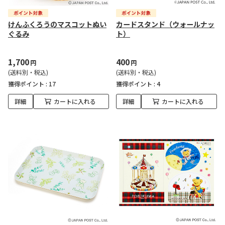
けんふくろうのマスコットぬい
カードスタンド（ウォールナッ
ぐるみ
ト）
1,700
400
円
円
(送料別・税込)
(送料別・税込)
獲得ポイント :
17
獲得ポイント :
4
詳細
カートに入れる
詳細
カートに入れる