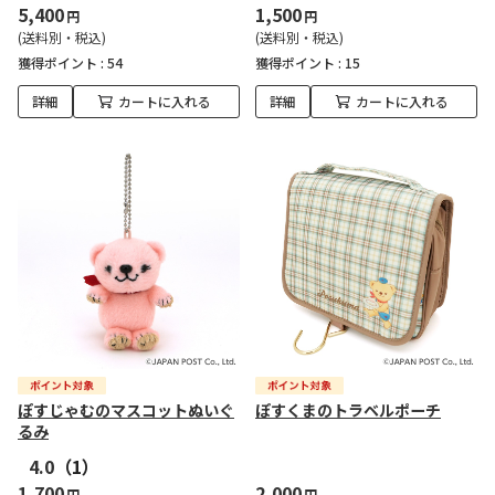
5,400
1,500
円
円
(送料別・税込)
(送料別・税込)
獲得ポイント :
54
獲得ポイント :
15
詳細
カートに入れる
詳細
カートに入れる
ぽすじゃむのマスコットぬいぐ
ぽすくまのトラベルポーチ
るみ
4.0
（1）
1,700
2,000
円
円