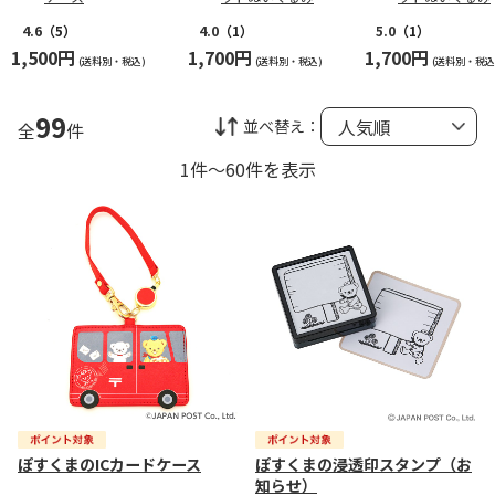
4.6
（5）
4.0
（1）
5.0
（1）
1,500円
1,700円
1,700円
(送料別・税込)
(送料別・税込)
(送料別・税込
99
並べ替え：
全
件
1件～60件を表示
ぽすくまのICカードケース
ぽすくまの浸透印スタンプ（お
知らせ）