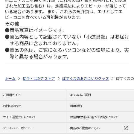
※エビ・カニを除く魚介類（これらの魚介類を原材料として製造
された加工品も含む）は、漁獲漁法によりエビ・カニが混じって
いる場合があります。 また、これらの魚介類は、エサとしてエ
ビ・カニを食べている可能性があります。
その他
商品写真はイメージです。
商品内容として記載されていない「小道具類」はお届け
する商品に含まれておりません。
商品の色は、ご覧になるパソコンなどの環境により、実
際と異なる場合があります。
ホーム
切手・はがきストア
ぽすくまのおきにいりグッズ
ぽすくまの
ご利用ガイド
よくあるご質問
お問い合わせ
利用規約
サイト運営会社について
特定商取引法に基づく表記について
プライバシーポリシー
商品のご提案はこちら