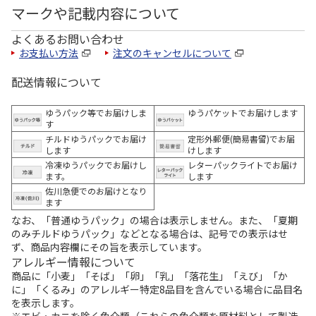
マークや記載内容について
よくあるお問い合わせ
お支払い方法
注文のキャンセルについて
配送情報について
ゆうパック等でお届けしま
ゆうパケットでお届けします
す
チルドゆうパックでお届け
定形外郵便(簡易書留)でお届
します
けします
冷凍ゆうパックでお届けし
レターパックライトでお届け
ます。
します
佐川急便でのお届けとなり
ます
なお、「普通ゆうパック」の場合は表示しません。また、「夏期
のみチルドゆうパック」などとなる場合は、記号での表示はせ
ず、商品内容欄にその旨を表示しています。
アレルギー情報について
商品に「小麦」「そば」「卵」「乳」「落花生」「えび」「か
に」「くるみ」のアレルギー特定8品目を含んでいる場合に品目名
を表示します。