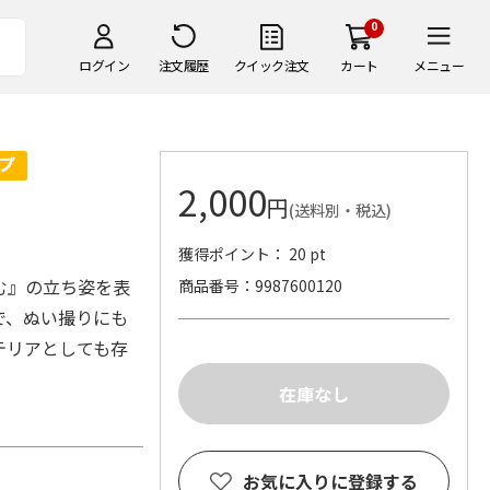
0
ログイン
注文履歴
クイック注文
カート
メニュー
2,000
円
(送料別・税込)
獲得ポイント： 20 pt
む』の立ち姿を表
商品番号
9987600120
で、ぬい撮りにも
テリアとしても存
お気に入りに登録する