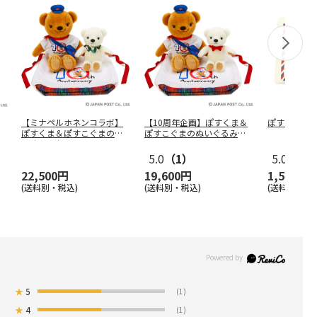
【ミナペルホネンコラボ】
【10周年企画】ぽすくま＆
ぽすくまの
ぽすくま＆ぽすこぐまのぬ
ぽすこぐまのぬいぐるみセ
いぐるみセ
…
ット
5.0
（1）
5.0
（3）
22,500円
19,600円
1,500円
(送料別・税込)
(送料別・税込)
(送料別・税込
★
5
(1)
★
4
(1)