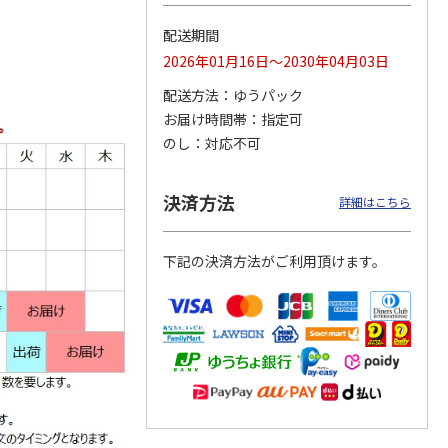
配送期間
2026年01月16日～2030年04月03日
らゆら
ぽすくまの帆布トー
ぽすくまの1色ボー
ぽすくまの手帳シー
配送方法
ゆうパック
トバッグ（英国）
ルペン（ラベンダ
ル（タータンチェッ
お届け時間帯
指定可
ー）
ク）
5.0
（1）
のし
対応不可
1,500円
550円
300円
)
(送料別・税込)
(送料別・税込)
(送料別・税込)
決済方法
詳細はこちら
下記の決済方法がご利用頂けます。