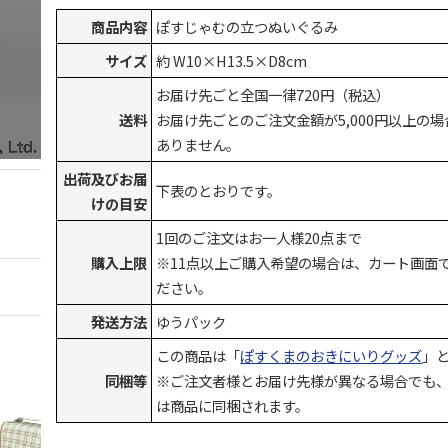
商品内容
ぽすじゃむの立つぬいぐるみ
サイズ
約 W10×H13.5×D8cm
お届け先ごと全国一律720円（税込）
送料
お届け先ごとのご注文金額が5,000円以上の
ありません。
出荷及びお届
下表のとおりです。
けの目安
1回のご注文はお一人様20点まで
購入上限
※11点以上ご購入希望の場合は、カート画面
ださい。
発送方法
ゆうパック
この商品は「
ぽすくまのおきにいりグッズ
」
同梱等
※ご注文者様とお届け先様が異なる場合でも
は商品に同梱されます。