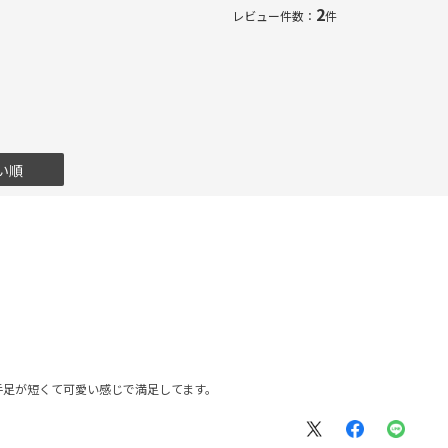
2
レビュー件数：
件
い順
手足が短くて可愛い感じで満足してます。