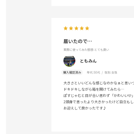
届いたので…
実際に使ってみた感想
:とても良い
ともみん
購入確認済み
年代:
50代
性別:
女性
大きさといいどんな感じなのかなぁと思い
ドキドキしながら箱を開けてみたら…
ぽすじゃむと目が合い思わず「かわいい🩷
2頭身で思ったより大きかったけど自立もし
お迎えして良かったです♪