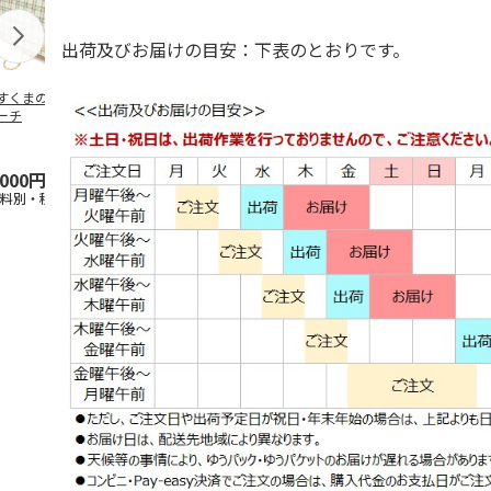
出荷及びお届けの目安：下表のとおりです。
すくまのトラベル
ぽすくまのTシャツ
ぽすくまのアクリル
ぽすくまのゆ
ーチ
（M）
スタンドコレクショ
タンブラー
ン（ランダム1種）
5.0
（1）
5.0
（1）
,000円
2,400円
650円
1,200円
送料別・税込)
(送料別・税込)
(送料別・税込)
(送料別・税込