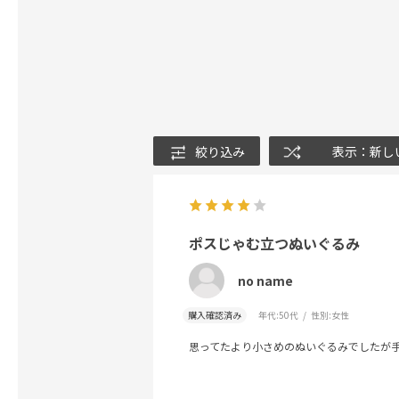
絞り込み
表示：新し
ポスじゃむ立つぬいぐるみ
no name
購入確認済み
年代:
50代
性別:
女性
思ってたより小さめのぬいぐるみでしたが