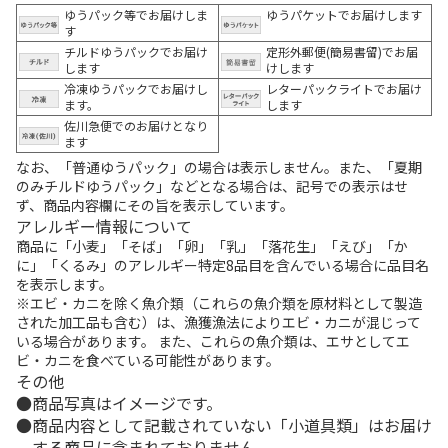
ゆうパック等でお届けしま
ゆうパケットでお届けします
す
チルドゆうパックでお届け
定形外郵便(簡易書留)でお届
します
けします
冷凍ゆうパックでお届けし
レターパックライトでお届け
ます。
します
佐川急便でのお届けとなり
ます
なお、「普通ゆうパック」の場合は表示しません。また、「夏期
のみチルドゆうパック」などとなる場合は、記号での表示はせ
ず、商品内容欄にその旨を表示しています。
アレルギー情報について
商品に「小麦」「そば」「卵」「乳」「落花生」「えび」「か
に」「くるみ」のアレルギー特定8品目を含んでいる場合に品目名
を表示します。
※エビ・カニを除く魚介類（これらの魚介類を原材料として製造
された加工品も含む）は、漁獲漁法によりエビ・カニが混じって
いる場合があります。 また、これらの魚介類は、エサとしてエ
ビ・カニを食べている可能性があります。
その他
商品写真はイメージです。
商品内容として記載されていない「小道具類」はお届け
する商品に含まれておりません。