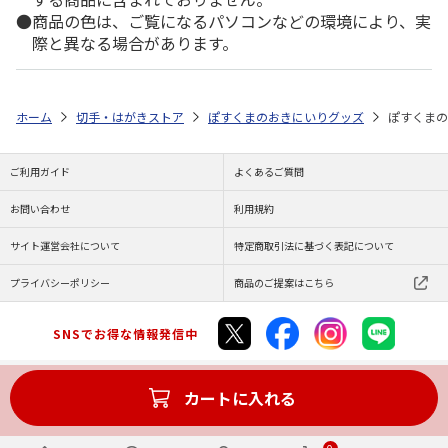
商品の色は、ご覧になるパソコンなどの環境により、実
際と異なる場合があります。
ホーム
切手・はがきストア
ぽすくまのおきにいりグッズ
ぽすくま
ご利用ガイド
よくあるご質問
お問い合わせ
利用規約
サイト運営会社について
特定商取引法に基づく表記について
プライバシーポリシー
商品のご提案はこちら
SNSでお得な情報発信中
カートに入れる
Copyright (C) JAPAN POST Co.,Ltd. All Rights Reserved.