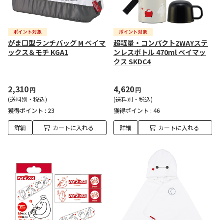
がま口型ランチバッグ M ベイマ
超軽量・コンパクト2WAYステ
ックス＆モチ KGA1
ンレスボトル 470ml ベイマッ
クス SKDC4
2,310
4,620
円
円
(送料別・税込)
(送料別・税込)
獲得ポイント :
23
獲得ポイント :
46
詳細
カートに入れる
詳細
カートに入れる