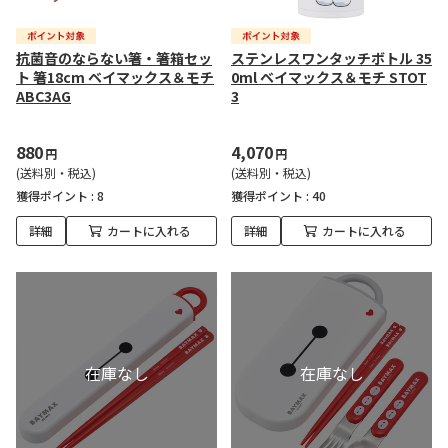
抗菌音のならない箸・箸箱セッ
ステンレスワンタッチボトル 35
ト 箸18cm ベイマックス＆モチ
0ml ベイマックス＆モチ STOT
ABC3AG
3
880
4,070
円
円
(送料別・税込)
(送料別・税込)
獲得ポイント :
8
獲得ポイント :
40
詳細
カートに入れる
詳細
カートに入れる