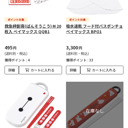
救急絆創膏(ばんそうこう) M 20
吸水速乾 フード付バスポンチョ
枚入 ベイマックス QQB1
ベイマックス BPO1
495
3,300
円
円
(送料別・税込)
(送料別・税込)
獲得ポイント :
4
獲得ポイント :
33
詳細
カートに入れる
詳細
カートに入れる