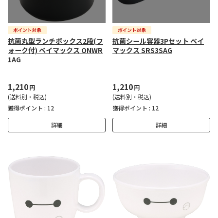
抗菌丸型ランチボックス2段(フ
抗菌シール容器3Pセット ベイ
ォーク付) ベイマックス ONWR
マックス SRS3SAG
1AG
1,210
1,210
円
円
(送料別・税込)
(送料別・税込)
獲得ポイント :
12
獲得ポイント :
12
詳細
詳細