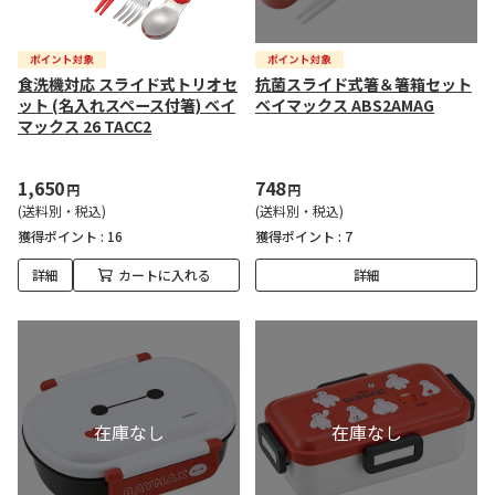
食洗機対応 スライド式トリオセ
抗菌スライド式箸＆箸箱セット
ット (名入れスペース付箸) ベイ
ベイマックス ABS2AMAG
マックス 26 TACC2
1,650
748
円
円
(送料別・税込)
(送料別・税込)
獲得ポイント :
16
獲得ポイント :
7
詳細
カートに入れる
詳細