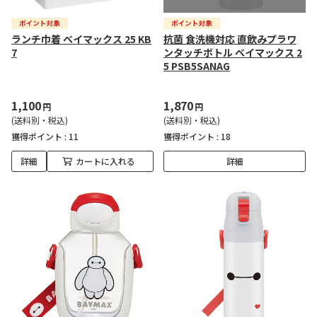
ランチ巾着 ベイマックス 25 KB
抗菌 食洗機対応 直飲みプラワ
7
ンタッチボトル ベイマックス 2
5 PSB5SANAG
1,100
1,870
円
円
(送料別・税込)
(送料別・税込)
獲得ポイント :
11
獲得ポイント :
18
詳細
カートに入れる
詳細