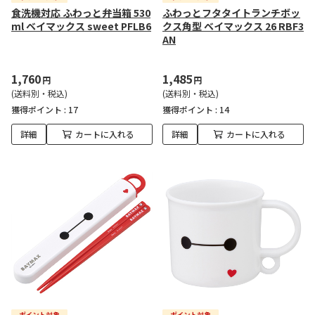
食洗機対応 ふわっと弁当箱 530
ふわっとフタタイトランチボッ
ml ベイマックス sweet PFLB6
クス角型 ベイマックス 26 RBF3
AN
1,760
1,485
円
円
(送料別・税込)
(送料別・税込)
獲得ポイント :
17
獲得ポイント :
14
詳細
カートに入れる
詳細
カートに入れる