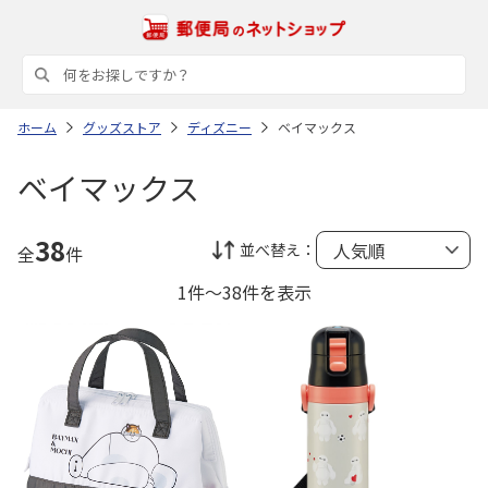
ホーム
グッズストア
ディズニー
ベイマックス
ベイマックス
38
並べ替え：
全
件
1件～38件を表示