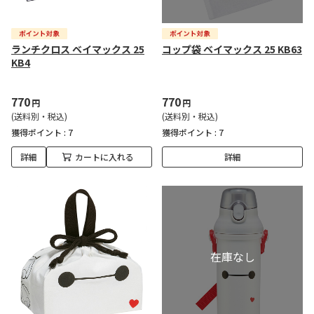
ランチクロス ベイマックス 25
コップ袋 ベイマックス 25 KB63
KB4
770
770
円
円
(送料別・税込)
(送料別・税込)
獲得ポイント :
7
獲得ポイント :
7
詳細
カートに入れる
詳細