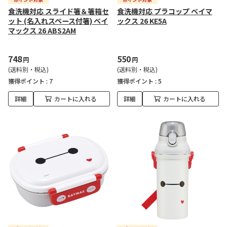
食洗機対応 スライド箸＆箸箱セ
食洗機対応 プラコップ ベイマ
ット (名入れスペース付箸) ベイ
ックス 26 KE5A
マックス 26 ABS2AM
748
550
円
円
(送料別・税込)
(送料別・税込)
獲得ポイント :
7
獲得ポイント :
5
詳細
カートに入れる
詳細
カートに入れる