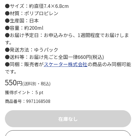
●サイズ：約直径7.4×6.8cm
●材質：ポリプロピレン
●生産国：日本
●容量：約200ml
●お届け予定日：お申込みから、1週間程度でお届けしま
す。
●発送方法：ゆうパック
●送料等：お届け先ごと全国一律660円(税込)
●同梱：販売者が
スケーター株式会社
の商品のみ同梱可能
です。
550
円
(送料別・税込)
獲得ポイント： 5 pt
商品番号
9971168508