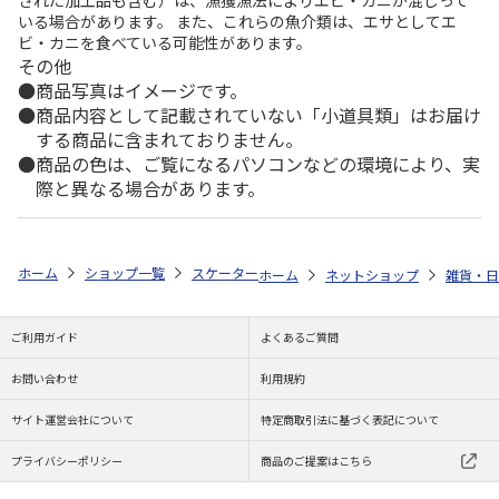
いる場合があります。 また、これらの魚介類は、エサとしてエ
ビ・カニを食べている可能性があります。
その他
商品写真はイメージです。
商品内容として記載されていない「小道具類」はお届け
する商品に含まれておりません。
商品の色は、ご覧になるパソコンなどの環境により、実
際と異なる場合があります。
ホーム
ショップ一覧
スケーター
抗菌 食洗機対応 プラコップ ベイマック
ホーム
ネットショップ
雑貨・日
ご利用ガイド
よくあるご質問
お問い合わせ
利用規約
サイト運営会社について
特定商取引法に基づく表記について
プライバシーポリシー
商品のご提案はこちら