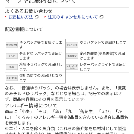
よくあるお問い合わせ
お支払い方法
注文のキャンセルについて
配送情報について
ゆうパック等でお届けしま
ゆうパケットでお届けします
す
チルドゆうパックでお届け
定形外郵便(簡易書留)でお届
します
けします
冷凍ゆうパックでお届けし
レターパックライトでお届け
ます。
します
佐川急便でのお届けとなり
ます
なお、「普通ゆうパック」の場合は表示しません。また、「夏期
のみチルドゆうパック」などとなる場合は、記号での表示はせ
ず、商品内容欄にその旨を表示しています。
アレルギー情報について
商品に「小麦」「そば」「卵」「乳」「落花生」「えび」「か
に」「くるみ」のアレルギー特定8品目を含んでいる場合に品目名
を表示します。
※エビ・カニを除く魚介類（これらの魚介類を原材料として製造
された加工品も含む）は、漁獲漁法によりエビ・カニが混じって