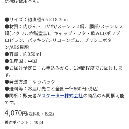
洗機は使用不可。
●サイズ：約直径6.5×18.2cm
●材質：内びん・口がね/ステンレス鋼、胴部/ステンレス
鋼(アクリル樹脂塗装)、キャップ・フタ・飲み口/ポリプ
ロピレン、パッキン/シリコーンゴム、プッシュボタ
ン/ABS樹脂
●容量：約350ml
●生産国：中国
●お届け予定日：お申込みから、1週間程度でお届けしま
す。
●発送方法：ゆうパック
●送料等：お届け先ごと全国一律660円(税込)
●同梱：販売者が
スケーター株式会社
の商品のみ同梱可能
です。
4,070
円
(送料別・税込)
獲得ポイント： 40 pt