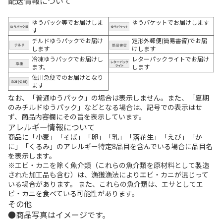
配送情報について
ゆうパック等でお届けしま
ゆうパケットでお届けします
す
チルドゆうパックでお届け
定形外郵便(簡易書留)でお届
します
けします
冷凍ゆうパックでお届けし
レターパックライトでお届け
ます。
します
佐川急便でのお届けとなり
ます
なお、「普通ゆうパック」の場合は表示しません。また、「夏期
のみチルドゆうパック」などとなる場合は、記号での表示はせ
ず、商品内容欄にその旨を表示しています。
アレルギー情報について
商品に「小麦」「そば」「卵」「乳」「落花生」「えび」「か
に」「くるみ」のアレルギー特定8品目を含んでいる場合に品目名
を表示します。
※エビ・カニを除く魚介類（これらの魚介類を原材料として製造
された加工品も含む）は、漁獲漁法によりエビ・カニが混じって
いる場合があります。 また、これらの魚介類は、エサとしてエ
ビ・カニを食べている可能性があります。
その他
商品写真はイメージです。