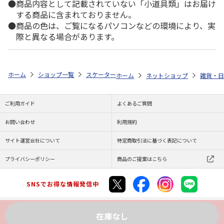
商品内容として記載されていない「小道具類」はお届け
する商品に含まれておりません。
商品の色は、ご覧になるパソコンなどの環境により、実
際と異なる場合があります。
ホーム
ショップ一覧
スケーター
抗菌スライド式箸＆箸箱セット ベイマ
ホーム
ネットショップ
雑貨・日
ご利用ガイド
よくあるご質問
お問い合わせ
利用規約
サイト運営会社について
特定商取引法に基づく表記について
プライバシーポリシー
商品のご提案はこちら
SNSでお得な情報発信中
在庫なし
Copyright (C) JAPAN POST Co.,Ltd. All Rights Reserved.