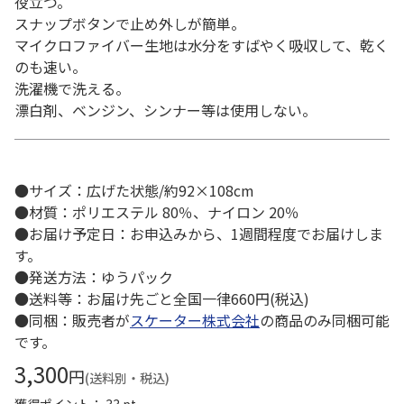
役立つ。
スナップボタンで止め外しが簡単。
マイクロファイバー生地は水分をすばやく吸収して、乾く
のも速い。
洗濯機で洗える。
漂白剤、ベンジン、シンナー等は使用しない。
●サイズ：広げた状態/約92×108cm
●材質：ポリエステル 80％、ナイロン 20％
●お届け予定日：お申込みから、1週間程度でお届けしま
す。
●発送方法：ゆうパック
●送料等：お届け先ごと全国一律660円(税込)
●同梱：販売者が
スケーター株式会社
の商品のみ同梱可能
です。
3,300
円
(送料別・税込)