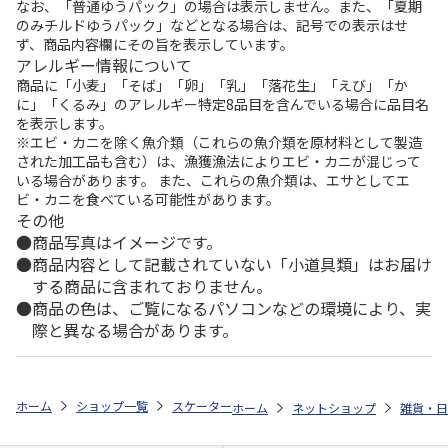
なお、「普通ゆうパック」の場合は表示しません。また、「夏期
のみチルドゆうパック」などとなる場合は、記号での表示はせ
ず、商品内容欄にその旨を表示しています。
アレルギー情報について
商品に「小麦」「そば」「卵」「乳」「落花生」「えび」「か
に」「くるみ」のアレルギー特定8品目を含んでいる場合に品目名
を表示します。
※エビ・カニを除く魚介類（これらの魚介類を原材料として製造
された加工品も含む）は、漁獲漁法によりエビ・カニが混じって
いる場合があります。 また、これらの魚介類は、エサとしてエ
ビ・カニを食べている可能性があります。
その他
商品写真はイメージです。
商品内容として記載されていない「小道具類」はお届け
する商品に含まれておりません。
商品の色は、ご覧になるパソコンなどの環境により、実
際と異なる場合があります。
ホーム
ショップ一覧
スケーター
吸水速乾 フード付バスポンチョ ベイ
ホーム
ネットショップ
雑貨・日