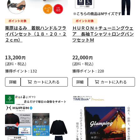
栗原はるみ 着脱ハンドルフラ
ＨＵＲＯＮ＋チューニングウェ
イパンセット（１８・２０・２
ア 長袖Ｔシャツ＋ロングパン
２ｃｍ）
ツセットＭ
13,200
22,000
円
円
(送料・税込)
(送料・税込)
獲得ポイント :
132
獲得ポイント :
220
詳細
カートに入れる
詳細
カートに入れる