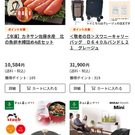
【冷凍】カネサン佐藤水産 北
＜敬老の日＞スワニーキャリー
の魚卵木樽詰め4点セット
バッグ Ｄ６４０ルバンドＬ２
１ グレージュ
10,584
31,900
円
円
(送料・税込)
(送料・税込)
獲得ポイント :
105
獲得ポイント :
319
詳細
カートに入れる
詳細
カートに入れる