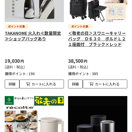
TAKANOME 火入れ≪数量限定
＜敬老の日＞スワニーキャリー
≫ショップバッグあり
バッグ Ｄ６３０ ポルドＬ２
１座面付 ブラック×レッド
19,030
38,500
円
円
(送料・税込)
(送料・税込)
獲得ポイント :
190
獲得ポイント :
385
詳細
カートに入れる
詳細
カートに入れる