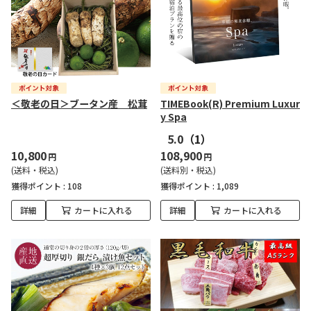
＜敬老の日＞ブータン産 松茸
TIMEBook(R) Premium Luxur
y Spa
5.0
（1）
10,800
108,900
円
円
(送料・税込)
(送料別・税込)
獲得ポイント :
108
獲得ポイント :
1,089
詳細
カートに入れる
詳細
カートに入れる