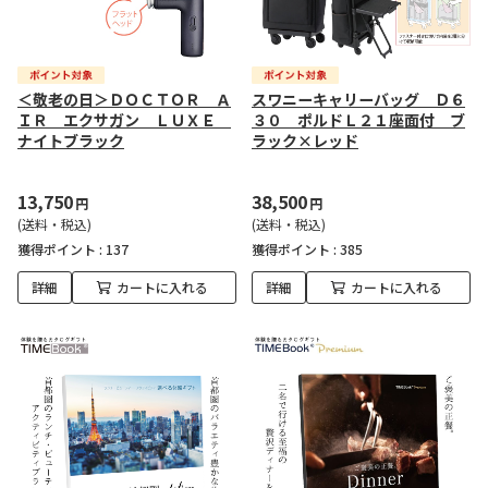
＜敬老の日＞ＤＯＣＴＯＲ Ａ
スワニーキャリーバッグ Ｄ６
ＩＲ エクサガン ＬＵＸＥ
３０ ポルドＬ２１座面付 ブ
ナイトブラック
ラック×レッド
13,750
38,500
円
円
(送料・税込)
(送料・税込)
獲得ポイント :
137
獲得ポイント :
385
詳細
カートに入れる
詳細
カートに入れる