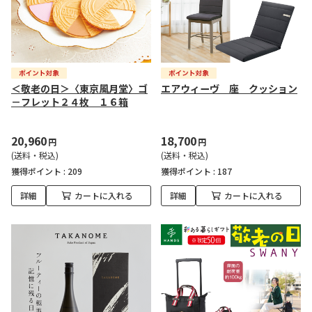
＜敬老の日＞〈東京風月堂〉ゴ
エアウィーヴ 座 クッション
－フレット２４枚 １６箱
20,960
18,700
円
円
(送料・税込)
(送料・税込)
獲得ポイント :
209
獲得ポイント :
187
詳細
カートに入れる
詳細
カートに入れる