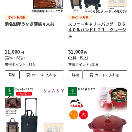
浜名湖産うなぎ蒲焼４人前
スワニーキャリーバッグ Ｄ６
４０ルバンドＬ２１ グレージ
ュ
11,000
31,900
円
円
(送料・税込)
(送料・税込)
獲得ポイント :
110
獲得ポイント :
319
詳細
カートに入れる
詳細
カートに入れる