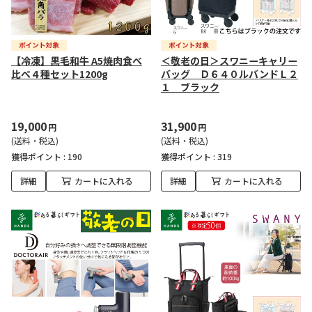
【冷凍】黒毛和牛 A5焼肉食べ
＜敬老の日＞スワニーキャリー
比べ４種セット1200g
バッグ Ｄ６４０ルバンドＬ２
１ ブラック
19,000
31,900
円
円
(送料・税込)
(送料・税込)
獲得ポイント :
190
獲得ポイント :
319
詳細
カートに入れる
詳細
カートに入れる