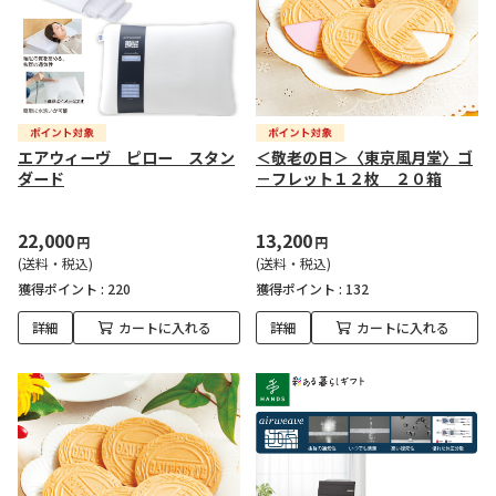
エアウィーヴ ピロー スタン
＜敬老の日＞〈東京風月堂〉ゴ
ダード
－フレット１２枚 ２０箱
22,000
13,200
円
円
(送料・税込)
(送料・税込)
獲得ポイント :
220
獲得ポイント :
132
詳細
カートに入れる
詳細
カートに入れる