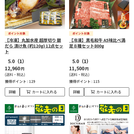
【冷凍】丸加水産 超厚切り 銀
【冷凍】黒毛和牛 A5味比べ満
だら 漬け魚 (約120g) 12点セッ
足８種セット800g
ト
5.0
（1）
5.0
（1）
12,960
11,500
円
円
(送料・税込)
(送料・税込)
獲得ポイント :
129
獲得ポイント :
115
詳細
カートに入れる
詳細
カートに入れる