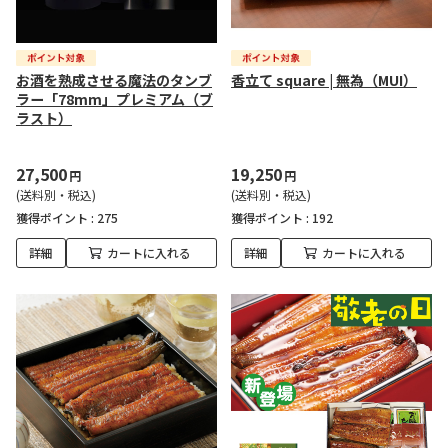
お酒を熟成させる魔法のタンブ
香立て square | 無為（MUI）
ラー「78mm」プレミアム（ブ
ラスト）
27,500
19,250
円
円
(送料別・税込)
(送料別・税込)
獲得ポイント :
275
獲得ポイント :
192
詳細
カートに入れる
詳細
カートに入れる