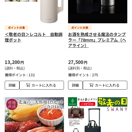
＜敬老の日＞レコルト 自動調
お酒を熟成させる魔法のタンブ
理ポット
ラー「78mm」プレミアム（ヘ
アライン）
13,200
27,500
円
円
(送料・税込)
(送料別・税込)
獲得ポイント :
132
獲得ポイント :
275
詳細
カートに入れる
詳細
カートに入れる