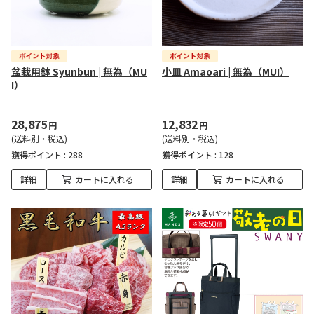
盆栽用鉢 Syunbun | 無為（MU
小皿 Amaoari | 無為（MUI）
I）
28,875
12,832
円
円
(送料別・税込)
(送料別・税込)
獲得ポイント :
288
獲得ポイント :
128
詳細
カートに入れる
詳細
カートに入れる