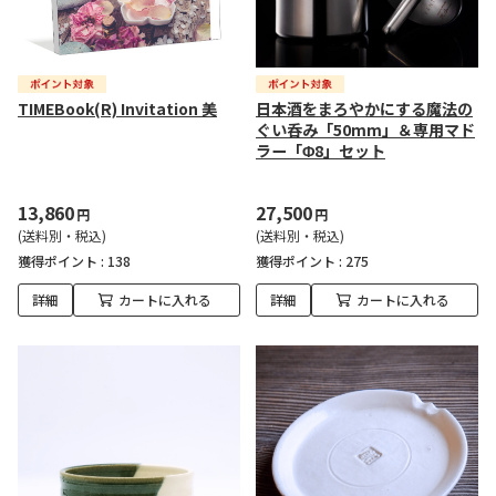
TIMEBook(R) Invitation 美
日本酒をまろやかにする魔法の
ぐい呑み「50mm」＆専用マド
ラー「Φ8」セット
13,860
27,500
円
円
(送料別・税込)
(送料別・税込)
獲得ポイント :
138
獲得ポイント :
275
詳細
カートに入れる
詳細
カートに入れる