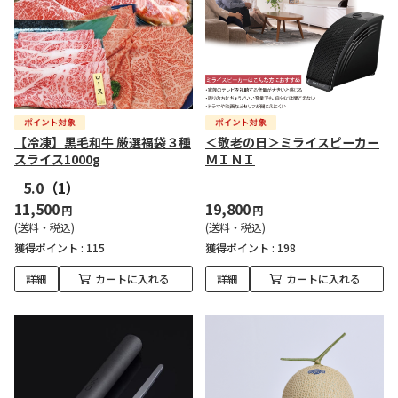
【冷凍】黒毛和牛 厳選福袋３種
＜敬老の日＞ミライスピーカー
スライス1000g
ＭＩＮＩ
5.0
（1）
11,500
19,800
円
円
(送料・税込)
(送料・税込)
獲得ポイント :
115
獲得ポイント :
198
詳細
カートに入れる
詳細
カートに入れる