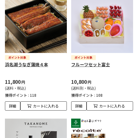
浜名湖うなぎ蒲焼４本
フルーツセット富士
11,800
10,800
円
円
(送料・税込)
(送料別・税込)
獲得ポイント :
118
獲得ポイント :
108
詳細
カートに入れる
詳細
カートに入れる