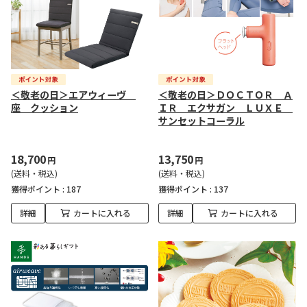
＜敬老の日＞エアウィーヴ
＜敬老の日＞ＤＯＣＴＯＲ Ａ
座 クッション
ＩＲ エクサガン ＬＵＸＥ
サンセットコーラル
18,700
13,750
円
円
(送料・税込)
(送料・税込)
獲得ポイント :
187
獲得ポイント :
137
詳細
カートに入れる
詳細
カートに入れる