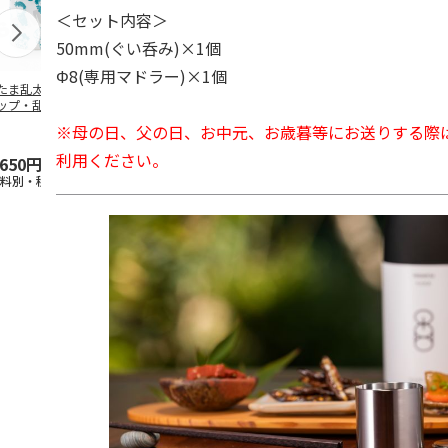
＜セット内容＞
50mm(ぐい呑み)×1個
Φ8(専用マドラー)×1個
たま乱太郎 マグ
抗菌食洗機対応 ふ
陶器ダイカットマグ
マスコット入
ップ・乱太郎・き
わっと弁当箱 530ml
カップ ポムポムプ
ンクボトル 
丸・しんべヱ・山
水森亜土 PF
…
リン CHMGD4
キティ PSPR
※母の日、父の日、お中元、お歳暮等にお送りする際
伝
…
利用ください。
,650円
1,760円
2,970円
3,300円
送料別・税込)
(送料別・税込)
(送料別・税込)
(送料別・税込