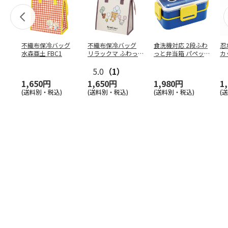
不織布保冷バッグ
不織布保冷バッグ
食洗機対応 2段ふわ
忍
水森亜土 FBC1
リラックマ ふわっ
っと弁当箱 パペッ
カ
と風船 FBC1
トスンスン PFLW
…
り
5.0
（1）
田
1,650円
1,650円
1,980円
1
(送料別・税込)
(送料別・税込)
(送料別・税込)
(