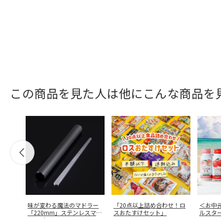
この商品を見た人は他にこんな商品を
味が変わる魔法のマドラー
「20点以上詰め合わせ！ロ
＜お中
「220mm」ステンレスマド
スおたすけセット」
ルスタ
ラー（
…