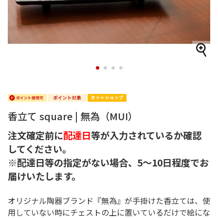
1
2
3
4
香立て square | 無為（MUI）
注文確定前に
配達日
等が入力されているか確認
してください。
※配達日等の指定がない場合、5～10日程度でお
届けいたします。
オリジナル陶器ブランド『無為』が手掛けた香立ては、使
用していない時にチェストの上に置いているだけで絵にな