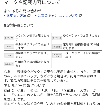
マークや記載内容について
よくあるお問い合わせ
お支払い方法
注文のキャンセルについて
配送情報について
ゆうパック等でお届けしま
ゆうパケットでお届けします
す
チルドゆうパックでお届け
定形外郵便(簡易書留)でお届
します
けします
冷凍ゆうパックでお届けし
レターパックライトでお届け
ます。
します
佐川急便でのお届けとなり
ます
なお、「普通ゆうパック」の場合は表示しません。また、「夏期
のみチルドゆうパック」などとなる場合は、記号での表示はせ
ず、商品内容欄にその旨を表示しています。
アレルギー情報について
商品に「小麦」「そば」「卵」「乳」「落花生」「えび」「か
に」「くるみ」のアレルギー特定8品目を含んでいる場合に品目名
を表示します。
※エビ・カニを除く魚介類（これらの魚介類を原材料として製造