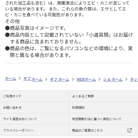
された加工品も含む）は、漁獲漁法によりエビ・カニが混じって
いる場合があります。 また、これらの魚介類は、エサとしてエ
ビ・カニを食べている可能性があります。
その他
商品写真はイメージです。
商品内容として記載されていない「小道具類」はお届け
する商品に含まれておりません。
商品の色は、ご覧になるパソコンなどの環境により、実
際と異なる場合があります。
ホーム
ギフトストア
敬老の日ギフト・プレゼント特集 2026
雑貨
ホーム
ギフトストア
ホーム
WEB特集
敬老の日ギフト・プレゼント特集 2
ホーム
非食品
ショップ一覧
ホーム
唯一無二の
ネッ
Se
ご利用ガイド
よくあるご質問
お問い合わせ
利用規約
サイト運営会社について
特定商取引法に基づく表記について
プライバシーポリシー
商品のご提案はこちら