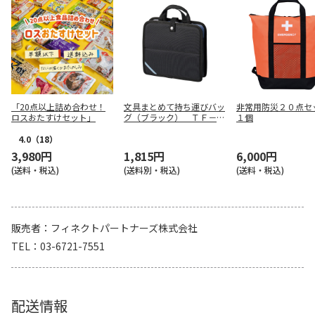
「20点以上詰め合わせ！
文具まとめて持ち運びバッ
非常用防災２０点
ロスおたすけセット」
グ（ブラック） ＴＦ－０
１個
１５８－００９
4.0
（18）
3,980円
1,815円
6,000円
(送料・税込)
(送料別・税込)
(送料・税込)
販売者
フィネクトパートナーズ株式会社
TEL
03-6721-7551
配送情報