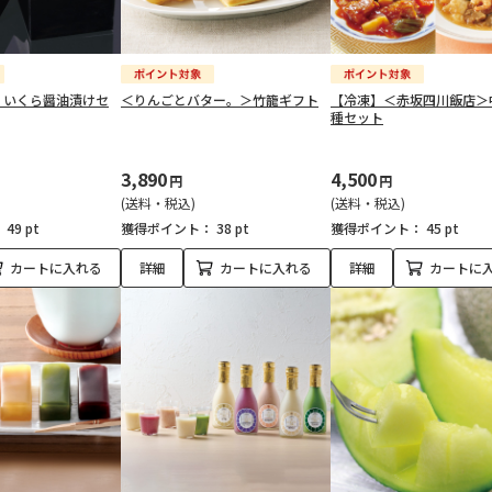
・いくら醤油漬けセ
＜りんごとバター。＞竹籠ギフト
【冷凍】＜赤坂四川飯店＞
種セット
3,890
4,500
円
円
(送料・税込)
(送料・税込)
：
49 pt
獲得ポイント：
38 pt
獲得ポイント：
45 pt
カートに入れる
詳細
カートに入れる
詳細
カートに