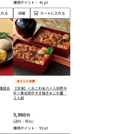
獲得ポイント：
41 pt
入れる
詳細
カートに入れる
種詰合
【冷凍】＜おこわ米八×人形町今
半＞黒毛和牛すき焼きおこわ重
２人前
5,960
円
(送料・税込)
獲得ポイント：
59 pt