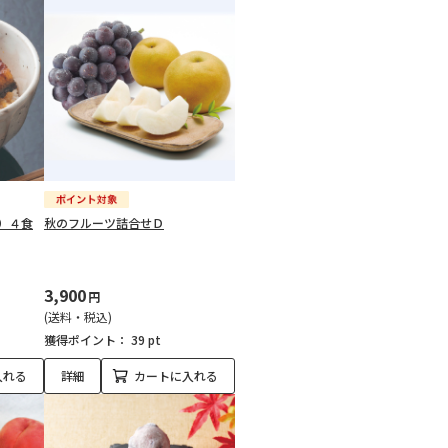
）４食
秋のフルーツ詰合せＤ
3,900
円
(送料・税込)
獲得ポイント：
39 pt
入れる
詳細
カートに入れる