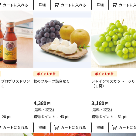
カートに入れる
詳細
カートに入れる
詳細
カートに
＞プロポリスドリン
秋のフルーツ詰合せＣ
シャインマスカット ６０
ドＣ
（１房）
4,380
3,180
円
円
(送料・税込)
(送料・税込)
：
28 pt
獲得ポイント：
43 pt
獲得ポイント：
31 pt
カートに入れる
詳細
カートに入れる
詳細
カートに