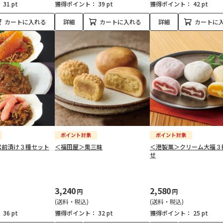
：
31 pt
獲得ポイント：
39 pt
獲得ポイント：
42 pt
カートに入れる
詳細
カートに入れる
詳細
カートに
松前漬け３種セット
＜福田屋＞栗三昧
＜港製菓＞クリーム大福３
せ
3,240
2,580
円
円
(送料・税込)
(送料・税込)
：
36 pt
獲得ポイント：
32 pt
獲得ポイント：
25 pt