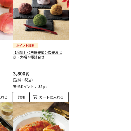
【冷凍】＜芦屋樂膳＞玄樂おは
ぎ・大福４種詰合せ
3,800
円
(送料・税込)
獲得ポイント：
38 pt
入れる
詳細
カートに入れる