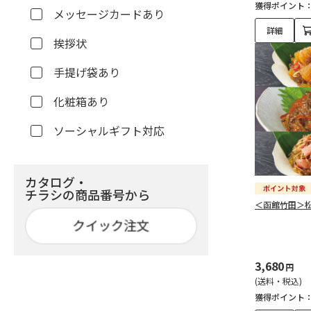
獲得ポイント
メッセージカードあり
詳細
挨拶状
手提げ袋あり
化粧箱あり
ソーシャルギフト対応
カタログ・
チラシの商品番号から
＜函館竹田＞
3,680
円
(送料・税込)
獲得ポイント