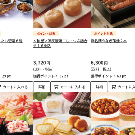
ったお惣菜６種
＜柏屋＞薄皮饅頭こし・つぶ詰合
浜名湖うなぎ蒲焼２本
せ１６個入
3,720
6,300
円
円
(送料・税込)
(送料・税込)
：
29 pt
獲得ポイント：
37 pt
獲得ポイント：
63 pt
カートに入れる
詳細
カートに入れる
詳細
カートに