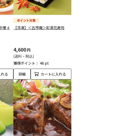
中華４
【冷凍】＜古市庵＞彩浪花寿司
4,600
円
(送料・税込)
獲得ポイント：
46 pt
入れる
詳細
カートに入れる