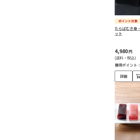
たらばむき身
ット
4,980
円
(送料・税込)
獲得ポイント
詳細