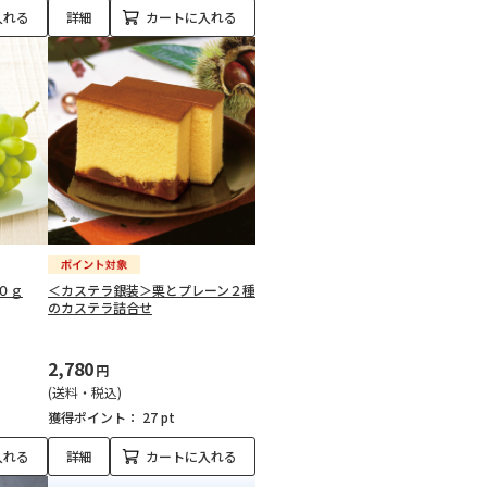
入れる
詳細
カートに入れる
０ｇ
＜カステラ銀装＞栗とプレーン２種
のカステラ詰合せ
2,780
円
(送料・税込)
獲得ポイント：
27 pt
入れる
詳細
カートに入れる