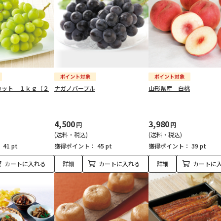
カット １ｋｇ（２
ナガノパープル
山形県産 白桃
4,500
3,980
円
円
(送料・税込)
(送料・税込)
：
41 pt
獲得ポイント：
45 pt
獲得ポイント：
39 pt
カートに入れる
詳細
カートに入れる
詳細
カートに