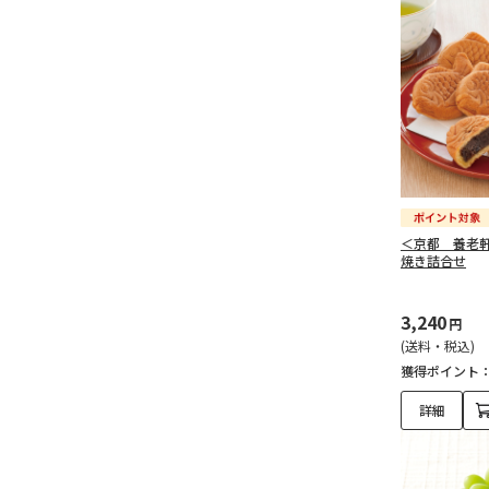
＜京都 養老
焼き詰合せ
3,240
円
(送料・税込)
獲得ポイント
詳細