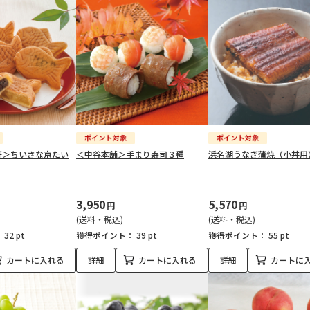
軒＞ちいさな京たい
＜中谷本舗＞手まり寿司３種
浜名湖うなぎ蒲焼（小丼用
3,950
5,570
円
円
(送料・税込)
(送料・税込)
：
32 pt
獲得ポイント：
39 pt
獲得ポイント：
55 pt
カートに入れる
詳細
カートに入れる
詳細
カートに