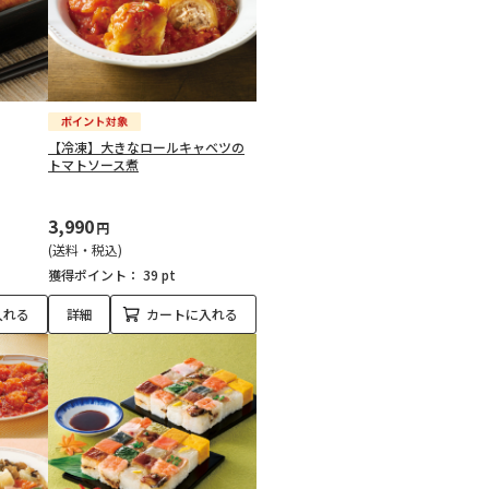
【冷凍】大きなロールキャベツの
トマトソース煮
3,990
円
(送料・税込)
獲得ポイント：
39 pt
入れる
詳細
カートに入れる