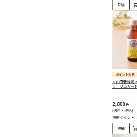
詳細
＜山田養蜂場
ク プロガー
2,800
円
(送料・税込)
獲得ポイント
詳細