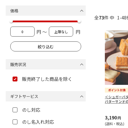
価格
全
73
件 中
1-4
円 ～
円
販売状況
販売終了した商品を除く
ギフトサービス
＜シュガーバ
バターサンド
のし対応
3,190
円
のし名入れ対応
(送料・税込)