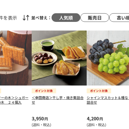
8件
を表示
人気順
販売日
高い
並べ替え：
ターの木＞シュガー
＜幸田商店＞干し芋・焼き栗詰合
シャインマスカット＆種な
の木 ２４個入
せ
詰合せ
3,950
4,200
円
円
(送料・税込)
(送料・税込)