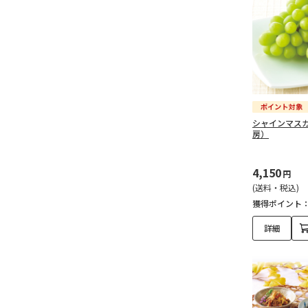
シャインマス
房）
4,150
円
(送料・税込)
獲得ポイント
詳細