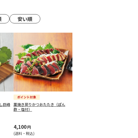
順
安い順
し巨峰
藁焼き戻りかつおたたき（ぽん
酢・塩付）
4,100
円
(送料・税込)