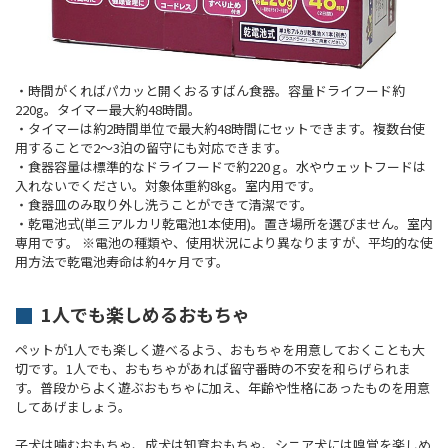
・時間がくればパカッと開くおるすばん食器。容量ドライフード約
220g。タイマー最大約48時間。
・タイマーは約2時間単位で最大約48時間にセットできます。複数台使
用することで2～3泊の留守にも対応できます。
・食器容量は標準的なドライフードで約220ｇ。水やウェットフードは
入れないでください。対象体重約8kg。室内用です。
・食器皿のみ取り外し洗うことができて清潔です。
・乾電池式(単三アルカリ乾電池1本使用)。置き場所を選びません。室内
専用です。 ※電池の種類や、使用状況により異なりますが、平均的な使
用方法で乾電池寿命は約4ヶ月です。
1人でも楽しめるおもちゃ
ペットが1人でも楽しく遊べるよう、おもちゃを用意しておくことも大
切です。1人でも、おもちゃがあれば留守番時の不安を和らげられま
す。普段からよく遊ぶおもちゃに加え、年齢や性格にあったものを用意
してあげましょう。
子犬は噛むおもちゃ、成犬は知育おもちゃ、シニア犬には嗅覚を楽しめ