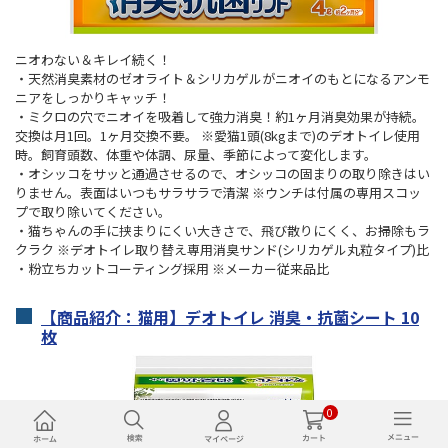
ニオわない＆キレイ続く！
・天然消臭素材のゼオライト＆シリカゲルがニオイのもとになるアンモ
ニアをしっかりキャッチ！
・ミクロの穴でニオイを吸着して強力消臭！約1ヶ月消臭効果が持続。
交換は月1回。1ヶ月交換不要。 ※愛猫1頭(8kgまで)のデオトイレ使用
時。飼育頭数、体重や体調、尿量、季節によって変化します。
・オシッコをサッと通過させるので、オシッコの固まりの取り除きはい
りません。表面はいつもサラサラで清潔 ※ウンチは付属の専用スコッ
プで取り除いてください。
・猫ちゃんの手に挟まりにくい大きさで、飛び散りにくく、お掃除もラ
クラク ※デオトイレ取り替え専用消臭サンド(シリカゲル丸粒タイプ)比
・粉立ちカットコーティング採用 ※メーカー従来品比
【商品紹介：猫用】デオトイレ 消臭・抗菌シート 10
枚
0