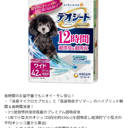
長時間のお留守番でもニオイ・モレ安心！
・「消臭マイクロカプセル」と「高速吸収ポリマー」のハイブリッド瞬
間＆長時間消臭！
・3つ登録特許技術搭載のプレミアム超吸収体
・1枚で小型犬のオシッコ5回分(約150cc)を超吸収し経済的*(*小型犬の
平均オシッコ量から算出)