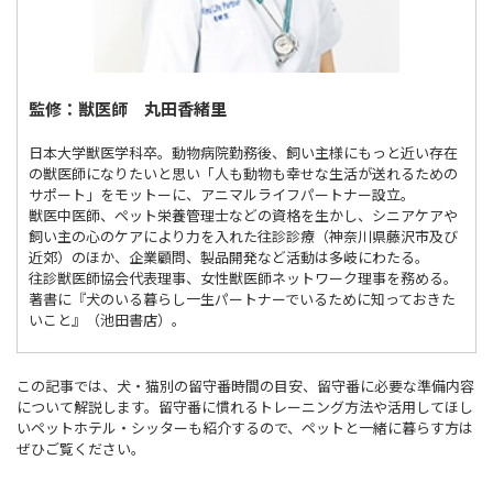
監修：獣医師 丸田香緒里
日本大学獣医学科卒。動物病院勤務後、飼い主様にもっと近い存在
の獣医師になりたいと思い「人も動物も幸せな生活が送れるための
サポート」をモットーに、アニマルライフパートナー設立。
獣医中医師、ペット栄養管理士などの資格を生かし、シニアケアや
飼い主の心のケアにより力を入れた往診診療（神奈川県藤沢市及び
近郊）のほか、企業顧問、製品開発など活動は多岐にわたる。
往診獣医師協会代表理事、女性獣医師ネットワーク理事を務める。
著書に『犬のいる暮らし一生パートナーでいるために知っておきた
いこと』（池田書店）。
この記事では、犬・猫別の留守番時間の目安、留守番に必要な準備内容
について解説します。留守番に慣れるトレーニング方法や活用してほし
いペットホテル・シッターも紹介するので、ペットと一緒に暮らす方は
ぜひご覧ください。