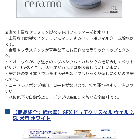
清潔で上質なセラミック製ペット用フィルター式給水器！
・上質な陶器製でインテリアにマッチするペット用フィルター式給水器
です。
・金属やプラスチックが苦手な子にも安心なセラミックトップとタン
ク。
・イオニックが、水道水のマグネシウム・カルシウムを除去してペット
にやさしい軟水にし、活性炭がカルキ臭を吸着しおいしい水に。
・安定感のある重さでいたずら好きな子でもひっくり返しにくいので安
心です。
・コードレスポンプ採用。コードがないので、持ち運びやすく、洗いや
すい。
・水位低下で自動停止し、ポンプの空回りを防ぐ安全設計です。
【商品紹介：給水器】GEX ピュアクリスタル ウェル 2.
5L 犬用 ホワイト