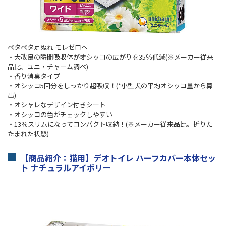
ペタペタ足ぬれ モレゼロへ
・大改良の瞬間吸収体がオシッコの広がりを35％低減(※メーカー従来
品比、ユニ・チャーム調べ)
・香り消臭タイプ
・オシッコ5回分をしっかり超吸収！(*小型犬の平均オシッコ量から算
出)
・オシャレなデザイン付きシート
・オシッコの色がチェックしやすい
・13％スリムになってコンパクト収納！(※メーカー従来品比。折りた
たまれた状態)
【商品紹介：猫用】デオトイレ ハーフカバー本体セッ
ト ナチュラルアイボリー