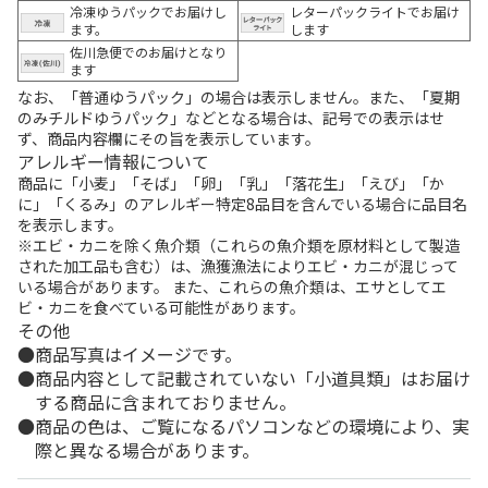
冷凍ゆうパックでお届けし
レターパックライトでお届け
ます。
します
佐川急便でのお届けとなり
ます
なお、「普通ゆうパック」の場合は表示しません。また、「夏期
のみチルドゆうパック」などとなる場合は、記号での表示はせ
ず、商品内容欄にその旨を表示しています。
アレルギー情報について
商品に「小麦」「そば」「卵」「乳」「落花生」「えび」「か
に」「くるみ」のアレルギー特定8品目を含んでいる場合に品目名
を表示します。
※エビ・カニを除く魚介類（これらの魚介類を原材料として製造
された加工品も含む）は、漁獲漁法によりエビ・カニが混じって
いる場合があります。 また、これらの魚介類は、エサとしてエ
ビ・カニを食べている可能性があります。
その他
商品写真はイメージです。
商品内容として記載されていない「小道具類」はお届け
する商品に含まれておりません。
商品の色は、ご覧になるパソコンなどの環境により、実
際と異なる場合があります。