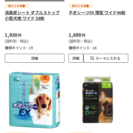
消臭炭シート ダブルストップ
ネオシーツFX 薄型 ワイド90枚
小型犬用 ワイド 58枚
1,930
1,690
円
円
(送料別・税込)
(送料別・税込)
獲得ポイント :
19
獲得ポイント :
16
詳細
詳細
カートに入れる