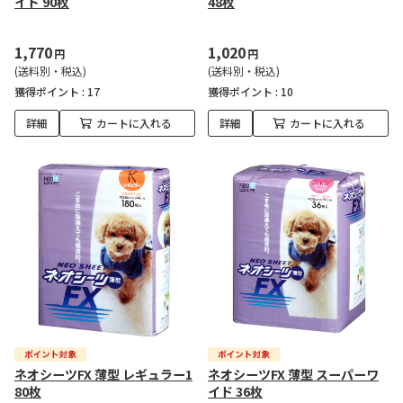
イド 90枚
48枚
1,770
1,020
円
円
(送料別・税込)
(送料別・税込)
獲得ポイント :
17
獲得ポイント :
10
詳細
カートに入れる
詳細
カートに入れる
ネオシーツFX 薄型 レギュラー1
ネオシーツFX 薄型 スーパーワ
80枚
イド 36枚