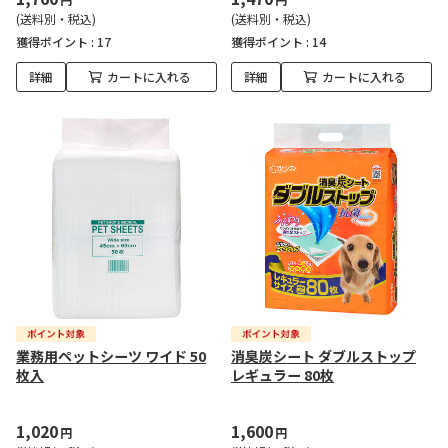
(送料別・税込)
(送料別・税込)
獲得ポイント :
17
獲得ポイント :
14
詳細
カートに入れる
詳細
カートに入れる
業務用ペットシーツ ワイド 50
消臭炭シート ダブルストップ
枚入
レギュラー 80枚
1,020
1,600
円
円