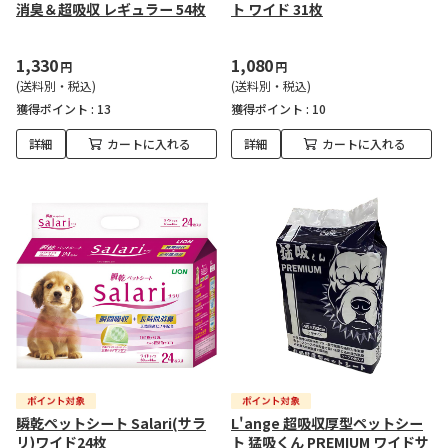
消臭＆超吸収 レギュラー 54枚
ト ワイド 31枚
1,330
1,080
円
円
(送料別・税込)
(送料別・税込)
獲得ポイント :
13
獲得ポイント :
10
詳細
カートに入れる
詳細
カートに入れる
瞬乾ペットシート Salari(サラ
L'ange 超吸収厚型ペットシー
リ)ワイド24枚
ト 猛吸くん PREMIUM ワイドサ