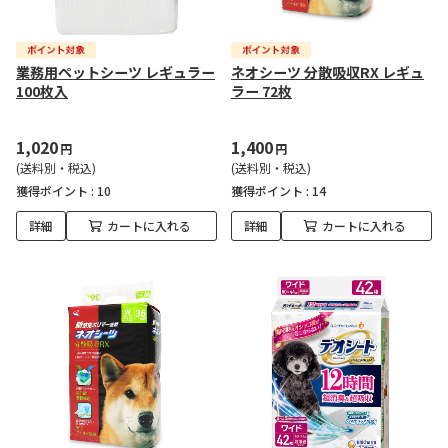
業務用ペットシーツ レギュラー
ネオシーツ 分散吸収RX レギュ
100枚入
ラー 72枚
1,020
1,400
円
円
(送料別・税込)
(送料別・税込)
獲得ポイント :
10
獲得ポイント :
14
詳細
カートに入れる
詳細
カートに入れる