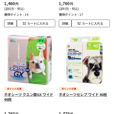
1,460
1,760
円
円
(送料別・税込)
(送料別・税込)
獲得ポイント :
14
獲得ポイント :
17
詳細
カートに入れる
詳細
カートに入れる
ネオシーツ クエン酸GX ワイド
ネオシーツセレブ ワイド 40枚
46枚
1,760
1,470
円
円