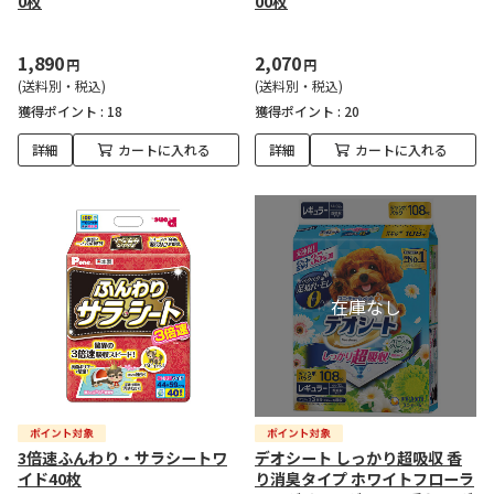
0枚
00枚
1,890
2,070
円
円
(送料別・税込)
(送料別・税込)
獲得ポイント :
18
獲得ポイント :
20
詳細
カートに入れる
詳細
カートに入れる
3倍速ふんわり・サラシートワ
デオシート しっかり超吸収 香
イド40枚
り消臭タイプ ホワイトフローラ