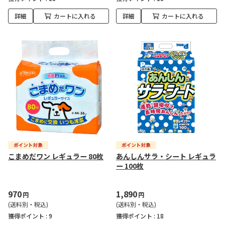
詳細
カートに入れる
詳細
カートに入れる
こまめだワン レギュラー 80枚
あんしんサラ・シート レギュラ
ー 100枚
970
1,890
円
円
(送料別・税込)
(送料別・税込)
獲得ポイント :
9
獲得ポイント :
18