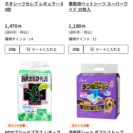
ネオシーツセレブ レギュラー 8
業務用ペットシーツ スーパーワ
0枚
イド 25枚入
1,470
1,180
円
円
(送料別・税込)
(送料別・税込)
獲得ポイント :
14
獲得ポイント :
11
詳細
カートに入れる
詳細
カートに入れる
NEWブリードプラス レギュラ
消臭炭シート ダブルストップ