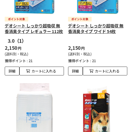
デオシート しっかり超吸収 無
デオシート しっかり超吸収 無
香消臭タイプ レギュラー 112枚
香消臭タイプ ワイド 54枚
3.0
（1）
2,150
2,150
円
円
(送料別・税込)
(送料別・税込)
獲得ポイント :
21
獲得ポイント :
21
詳細
カートに入れる
詳細
カートに入れる