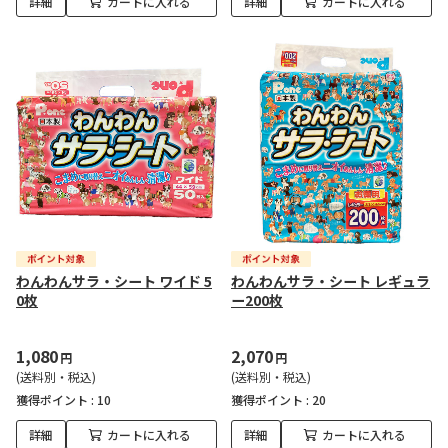
詳細
カートに入れる
詳細
カートに入れる
わんわんサラ・シート ワイド 5
わんわんサラ・シート レギュラ
0枚
ー200枚
1,080
2,070
円
円
(送料別・税込)
(送料別・税込)
獲得ポイント :
10
獲得ポイント :
20
詳細
カートに入れる
詳細
カートに入れる