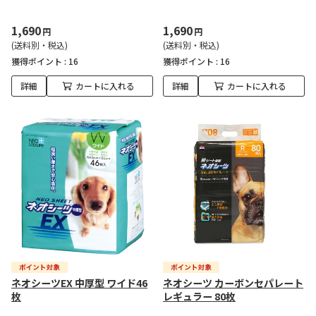
1,690
1,690
円
円
(送料別・税込)
(送料別・税込)
獲得ポイント :
16
獲得ポイント :
16
詳細
カートに入れる
詳細
カートに入れる
ネオシーツEX 中厚型 ワイド46
ネオシーツ カーボンセパレート
枚
レギュラー 80枚