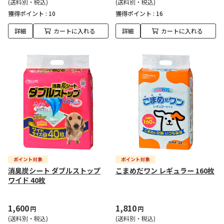
(送料別・税込)
(送料別・税込)
獲得ポイント :
10
獲得ポイント :
16
詳細
カートに入れる
詳細
カートに入れる
消臭炭シート ダブルストップ
こまめだワン レギュラー 160枚
ワイド 40枚
1,600
1,810
円
円
(送料別・税込)
(送料別・税込)