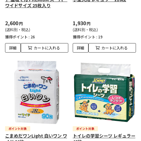
ワイドサイズ 25枚入り
2,600
1,930
円
円
(送料別・税込)
(送料別・税込)
獲得ポイント :
26
獲得ポイント :
19
詳細
カートに入れる
詳細
カートに入れる
こまめだワンLight 白いワン ワ
トイレの学習シーツ レギュラー