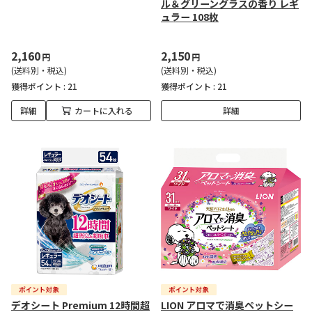
ル＆グリーングラスの香り レギ
ュラー 108枚
2,160
2,150
円
円
(送料別・税込)
(送料別・税込)
獲得ポイント :
21
獲得ポイント :
21
詳細
カートに入れる
詳細
デオシート Premium 12時間超
LION アロマで消臭ペットシー