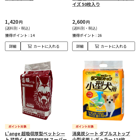
イズ 50枚入り
1,420
2,600
円
円
(送料別・税込)
(送料別・税込)
獲得ポイント :
14
獲得ポイント :
26
詳細
カートに入れる
詳細
カートに入れる
L'ange 超吸収厚型ペットシー
消臭炭シート ダブルストップ
ト 猛吸くん PREMIUM スーパー
小型犬用 レギュラー 116枚