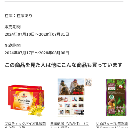
在庫
在庫あり
販売期間
2024年07月10日～2028年07月31日
配送期間
2024年07月17日～2028年08月08日
この商品を見た人は他にこんな商品も買っています
プロティックバイオ乳酸菌
日曜劇場『VIVANT』（フ
いぬぴゅ～れ 無添
６０包 ２箱
レーム切手）
ア Premium100 plan