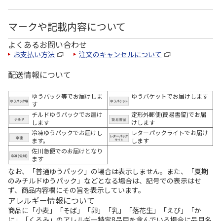
マークや記載内容について
よくあるお問い合わせ
お支払い方法
注文のキャンセルについて
配送情報について
ゆうパック等でお届けしま
ゆうパケットでお届けします
す
チルドゆうパックでお届け
定形外郵便(簡易書留)でお届
します
けします
冷凍ゆうパックでお届けし
レターパックライトでお届け
ます。
します
佐川急便でのお届けとなり
ます
なお、「普通ゆうパック」の場合は表示しません。また、「夏期
のみチルドゆうパック」などとなる場合は、記号での表示はせ
ず、商品内容欄にその旨を表示しています。
アレルギー情報について
商品に「小麦」「そば」「卵」「乳」「落花生」「えび」「か
に」「くるみ」のアレルギー特定8品目を含んでいる場合に品目名