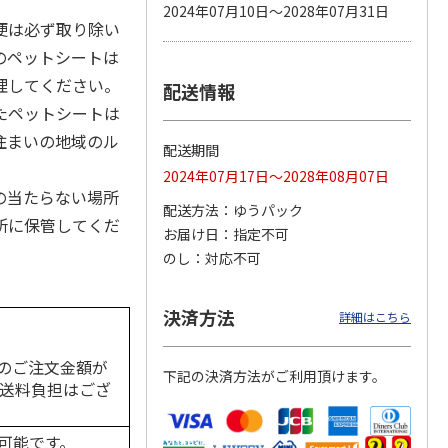
2024年07月10日～2028年07月31日
便は必ず取り除い
のペットシートは
理してください。
配送情報
 パウ
無添加良品 カムカ
ペット線香 虹のか
CIAO 香り立つクラ
つ子ね
ムデンタルコーン
なた フルーティフ
ンキー ちゅ～る和
たペットシートは
・かつ
ぐるぐるボーン型 S
ローラルの香り
えBOX とりささ
…
…
住まいの地域のル
配送期間
470円
590円
380円
2024年07月17日～2028年08月07日
)
(送料別・税込)
(送料別・税込)
(送料別・税込)
の当たらない場所
配送方法
ゆうパック
所に保管してくだ
お届け日
指定不可
。
のし
対応不可
決済方法
詳細はこちら
のご注文金額が
下記の決済方法がご利用頂けます。
の送料負担はござ
可能です。