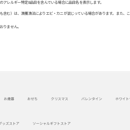
のアレルギー特定8品目を含んでいる場合に品目名を表示します。
も含む）は、漁獲漁法によりエビ・カニが混じっている場合があります。また、こ
おりません。
お歳暮
おせち
クリスマス
バレンタイン
ホワイト
グッズストア
ソーシャルギフトストア