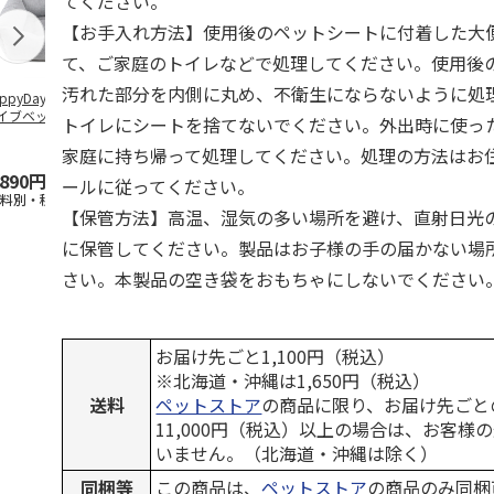
てください。
【お手入れ方法】使用後のペットシートに付着した大
て、ご家庭のトイレなどで処理してください。使用後
汚れた部分を内側に丸め、不衛生にならないように処
ppyDays 2wayド
獣医師開発 ニオイ
デオトイレ 飛び散
銀のスプーン
イブベッド グレ
をとる砂専用 猫ト
らない消臭・抗菌サ
チ 健康に育
トイレにシートを捨てないでください。外出時に使っ
イレ ナチュラルグ
ンド 4L
こ用 まぐろ
レー
おに
…
家庭に持ち帰って処理してください。処理の方法はお
,890円
1,550円
1,320円
120円
ールに従ってください。
送料別・税込)
(送料別・税込)
(送料別・税込)
(送料別・税込
【保管方法】高温、湿気の多い場所を避け、直射日光
に保管してください。製品はお子様の手の届かない場
さい。本製品の空き袋をおもちゃにしないでください
お届け先ごと1,100円（税込）
※北海道・沖縄は1,650円（税込）
送料
ペットストア
の商品に限り、お届け先ごと
11,000円（税込）以上の場合は、お客様
いません。（北海道・沖縄は除く）
同梱等
この商品は、
ペットストア
の商品のみ同梱