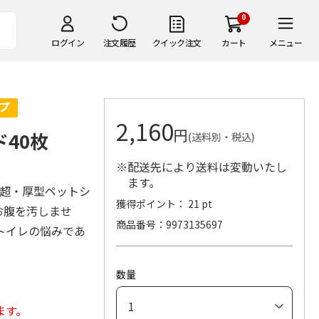
0
ログイン
注文履歴
クイック注文
カート
メニュー
2,160
円
40枚
(送料別・税込)
※配送先により送料は変動いたし
ます。
の超・厚型ペットシ
獲得ポイント： 21 pt
お腹を汚しませ
商品番号
9973135697
トイレの悩みであ
数量
ます。