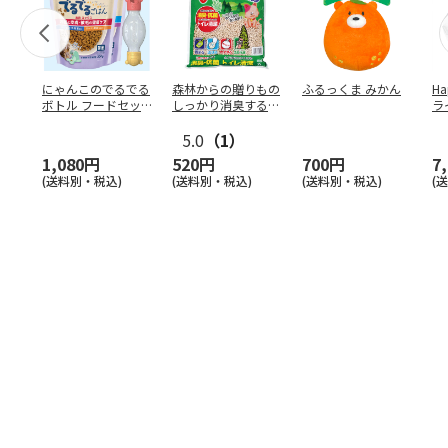
にゃんこのでるでる
森林からの贈りもの
ふるっくま みかん
Ha
ボトル フードセッ
しっかり消臭するひ
ラ
ト
のきの猫砂 7L
ー
5.0
（1）
1,080円
520円
700円
7
(送料別・税込)
(送料別・税込)
(送料別・税込)
(