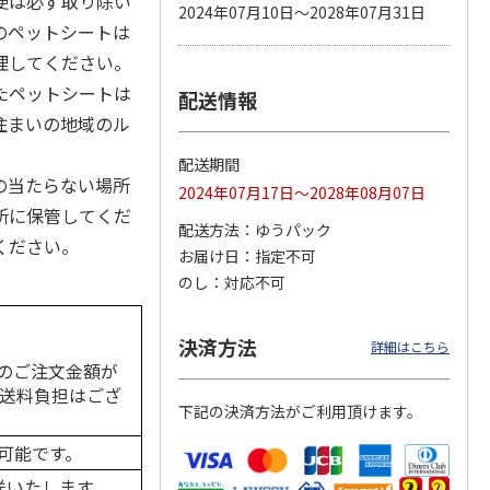
便は必ず取り除い
2024年07月10日～2028年07月31日
のペットシートは
理してください。
たペットシートは
配送情報
カムカ
銀のスプーン パウ
ペット線香 虹のか
CIAO 香り立つクラ
ーン
チ 健康に育つ子ね
なた フルーティフ
ンキー ちゅ～る和
住まいの地域のル
ン型 S
こ用 まぐろ・かつ
ローラルの香り
えBOX とりささ
…
おに
…
配送期間
120円
590円
380円
の当たらない場所
2024年07月17日～2028年08月07日
)
(送料別・税込)
(送料別・税込)
(送料別・税込)
所に保管してくだ
配送方法
ゆうパック
ください。
お届け日
指定不可
のし
対応不可
決済方法
詳細はこちら
のご注文金額が
の送料負担はござ
下記の決済方法がご利用頂けます。
可能です。
送いたします。