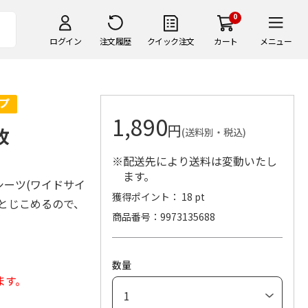
0
ログイン
注文履歴
クイック注文
カート
メニュー
1,890
円
枚
(送料別・税込)
※配送先により送料は変動いたし
。
ます。
ーツ(ワイドサイ
獲得ポイント： 18 pt
とじこめるので、
商品番号
9973135688
数量
ます。