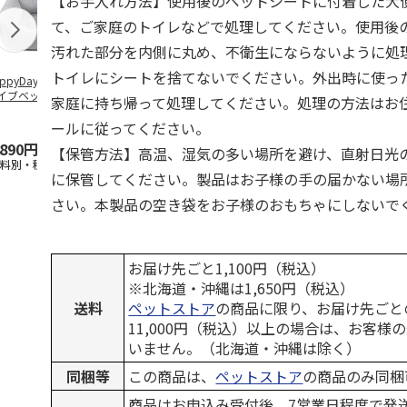
【お手入れ方法】使用後のペットシートに付着した大
て、ご家庭のトイレなどで処理してください。使用後
汚れた部分を内側に丸め、不衛生にならないように処
トイレにシートを捨てないでください。外出時に使っ
ppyDays 2wayド
獣医師開発 ニオイ
デオトイレ 飛び散
無添加良品 
イブベッド グレ
をとる砂専用 猫ト
らない消臭・抗菌サ
ムデンタルコ
家庭に持ち帰って処理してください。処理の方法はお
イレ ナチュラルグ
ンド 4L
ぐるぐるボー
レー
…
ールに従ってください。
,890円
1,550円
1,320円
470円
【保管方法】高温、湿気の多い場所を避け、直射日光
送料別・税込)
(送料別・税込)
(送料別・税込)
(送料別・税込
に保管してください。製品はお子様の手の届かない場
さい。本製品の空き袋をお子様のおもちゃにしないで
お届け先ごと1,100円（税込）
※北海道・沖縄は1,650円（税込）
送料
ペットストア
の商品に限り、お届け先ごと
11,000円（税込）以上の場合は、お客様
いません。（北海道・沖縄は除く）
同梱等
この商品は、
ペットストア
の商品のみ同梱
商品はお申込み受付後、7営業日程度で発