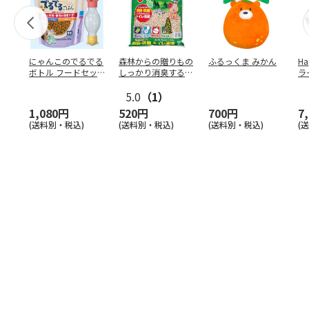
にゃんこのでるでる
森林からの贈りもの
ふるっくま みかん
Ha
ボトル フードセッ
しっかり消臭するひ
ラ
ト
のきの猫砂 7L
ー
5.0
（1）
1,080円
520円
700円
7
(送料別・税込)
(送料別・税込)
(送料別・税込)
(