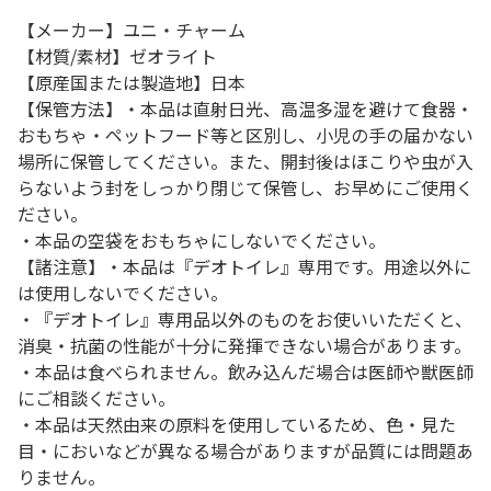
【メーカー】ユニ・チャーム
【材質/素材】ゼオライト
【原産国または製造地】日本
【保管方法】・本品は直射日光、高温多湿を避けて食器・
おもちゃ・ペットフード等と区別し、小児の手の届かない
場所に保管してください。また、開封後はほこりや虫が入
らないよう封をしっかり閉じて保管し、お早めにご使用く
ださい。
・本品の空袋をおもちゃにしないでください。
【諸注意】・本品は『デオトイレ』専用です。用途以外に
は使用しないでください。
・『デオトイレ』専用品以外のものをお使いいただくと、
消臭・抗菌の性能が十分に発揮できない場合があります。
・本品は食べられません。飲み込んだ場合は医師や獣医師
にご相談ください。
・本品は天然由来の原料を使用しているため、色・見た
目・においなどが異なる場合がありますが品質には問題あ
りません。