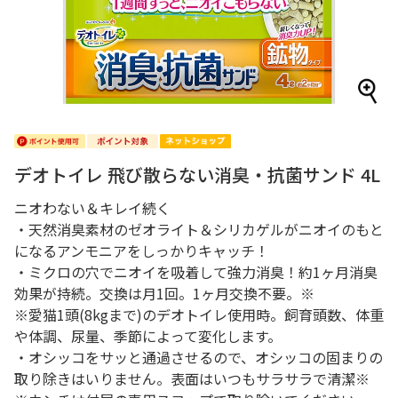
デオトイレ 飛び散らない消臭・抗菌サンド 4L
ニオわない＆キレイ続く
・天然消臭素材のゼオライト＆シリカゲルがニオイのもと
になるアンモニアをしっかりキャッチ！
・ミクロの穴でニオイを吸着して強力消臭！約1ヶ月消臭
効果が持続。交換は月1回。1ヶ月交換不要。※
※愛猫1頭(8kgまで)のデオトイレ使用時。飼育頭数、体重
や体調、尿量、季節によって変化します。
・オシッコをサッと通過させるので、オシッコの固まりの
取り除きはいりません。表面はいつもサラサラで清潔※