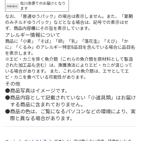
佐川急便でのお届けとなり
ます
なお、「普通ゆうパック」の場合は表示しません。また、「夏期
のみチルドゆうパック」などとなる場合は、記号での表示はせ
ず、商品内容欄にその旨を表示しています。
アレルギー情報について
商品に「小麦」「そば」「卵」「乳」「落花生」「えび」「か
に」「くるみ」のアレルギー特定8品目を含んでいる場合に品目名
を表示します。
※エビ・カニを除く魚介類（これらの魚介類を原材料として製造
された加工品も含む）は、漁獲漁法によりエビ・カニが混じって
いる場合があります。 また、これらの魚介類は、エサとしてエ
ビ・カニを食べている可能性があります。
その他
商品写真はイメージです。
商品内容として記載されていない「小道具類」はお届け
する商品に含まれておりません。
商品の色は、ご覧になるパソコンなどの環境により、実
際と異なる場合があります。
ホーム
ペットストア
デオトイレ 飛び散らない消臭・抗菌サンド 4L