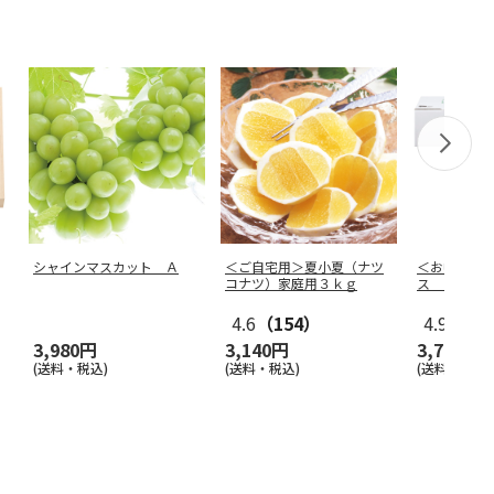
シャインマスカット Ａ
＜ご自宅用＞夏小夏（ナツ
＜お中元＞
コナツ）家庭用３ｋｇ
ス ギフト
4.6
（154）
4.9
（28
3,980円
3,140円
3,780円
(送料・税込)
(送料・税込)
(送料・税込)