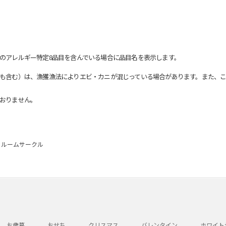
のアレルギー特定8品目を含んでいる場合に品目名を表示します。
も含む）は、漁獲漁法によりエビ・カニが混じっている場合があります。また、こ
おりません。
ットルームサークル
お歳暮
おせち
クリスマス
バレンタイン
ホワイト