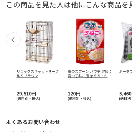
この商品を見た人は他にこんな商品を
リラックスキャットサーク
銀のスプーン パウチ 健康に
ポータ
ル S ブラウン
育つ子ねこ用 まぐろ・かつ
おに
…
29,510円
120円
5,46
(送料別・税込)
(送料別・税込)
(送料別
よくあるお問い合わせ