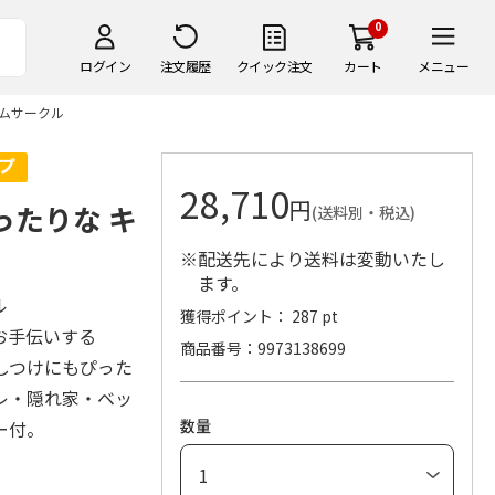
0
ログイン
注文履歴
クイック注文
カート
メニュー
ームサークル
28,710
円
ったりな キ
(送料別・税込)
※配送先により送料は変動いたし
ます。
ル
獲得ポイント： 287 pt
お手伝いする
商品番号
9973138699
、しつけにもぴった
レ・隠れ家・ベッ
数量
ー付。