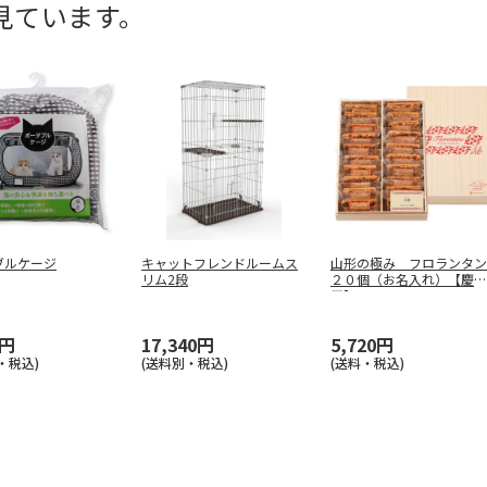
見ています。
ブルケージ
キャットフレンドルームス
山形の極み フロランタン
リム2段
２０個（お名入れ）【慶事
用】
0円
17,340円
5,720円
・税込)
(送料別・税込)
(送料・税込)