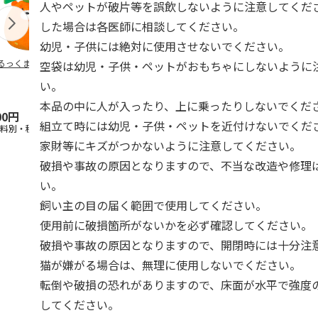
人やペットが破片等を誤飲しないように注意してくだ
した場合は各医師に相談してください。
幼児・子供には絶対に使用させないでください。
るっくま みかん
デオトイレ 飛び散
獣医師開発 ニオイ
無添加良品 
空袋は幼児・子供・ペットがおもちゃにしないように
らない消臭・抗菌サ
をとる砂専用 猫ト
ムデンタルコ
い。
ンド 4L
イレ ナチュラルグ
ぐるぐるボー
レー
…
本品の中に人が入ったり、上に乗ったりしないでくだ
00円
1,320円
1,550円
470円
組立て時には幼児・子供・ペットを近付けないでくだ
送料別・税込)
(送料別・税込)
(送料別・税込)
(送料別・税込
家財等にキズがつかないように注意してください。
破損や事故の原因となりますので、不当な改造や修理
い。
飼い主の目の届く範囲で使用してください。
使用前に破損箇所がないかを必ず確認してください。
破損や事故の原因となりますので、開閉時には十分注
猫が嫌がる場合は、無理に使用しないでください。
転倒や破損の恐れがありますので、床面が水平で強度
してください。