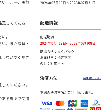
さい。万一、誤飲
2024年07月10日～2028年07月31日
配送情報
カムカ
銀のスプーン パウ
ペット線香 虹のか
CIAO 香り立つクラ
注意してくださ
ーン
チ 健康に育つ子ね
なた フルーティフ
ンキー ちゅ～る和
ン型 S
こ用 まぐろ・かつ
ローラルの香り
えBOX とりささ
…
おに
…
さい。
配送期間
120円
590円
380円
さい。また家具・
2024年07月17日～2028年08月08日
)
(送料別・税込)
(送料別・税込)
(送料別・税込)
配送方法
ゆうパック
はしないでくださ
お届け日
指定不可
のし
対応不可
決済方法
詳細はこちら
意してください。
下記の決済方法がご利用頂けます。
のある場所で使用