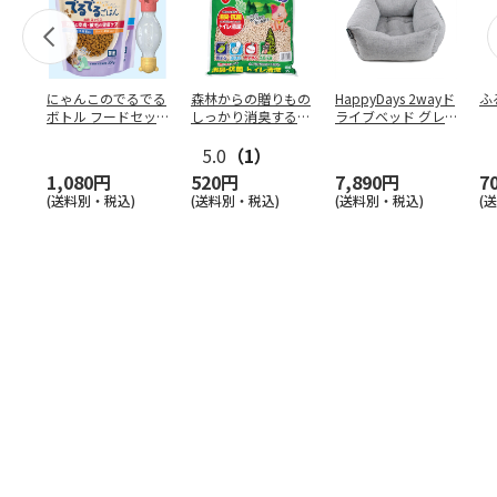
にゃんこのでるでる
森林からの贈りもの
HappyDays 2wayド
ふ
ボトル フードセッ
しっかり消臭するひ
ライブベッド グレ
ト
のきの猫砂 7L
ー
5.0
（1）
1,080円
520円
7,890円
7
(送料別・税込)
(送料別・税込)
(送料別・税込)
(