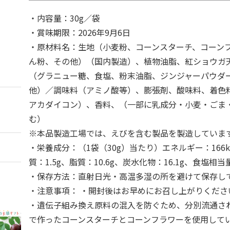
・内容量：30g／袋
・賞味期限：2026年9月6日
・原材料名：生地（小麦粉、コーンスターチ、コーン
ん粉、その他）（国内製造）、植物油脂、紅ショウガ
（グラニュー糖、食塩、粉末油脂、ジンジャーパウダ
他）／調味料（アミノ酸等）、膨張剤、酸味料、着色
アカダイコン）、香料、（一部に乳成分・小麦・ごま
む）
※本品製造工場では、えびを含む製品を製造していま
・栄養成分：（1袋（30g）当たり）エネルギー：166k
質：1.5g、脂質：10.6g、炭水化物：16.1g、食塩相当量
・保存方法：直射日光・高温多湿の所を避けて保存し
・注意事項： ・開封後はお早めにお召し上がりくださ
・遺伝子組み換え原料の混入を防ぐため、分別流通さ
で作ったコーンスターチとコーンフラワーを使用して