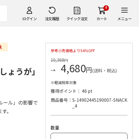
0
ログイン
注文履歴
クイック注文
カート
メニュー
参考小売価格より54％OFF
10,368
円
4,680
円
しょうが」
(送料・税込)
※軽減税率対象
獲得ポイント： 46 pt
商品番号
S-14902445190007-SNACK
ルール」の影響で
_4
ます。
数量
。