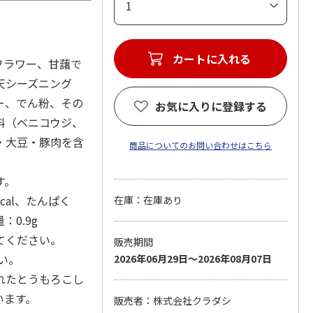
フラワー、甘藷で
天シーズニング
ー、でん粉、その
お気に入りに登録する
料（ベニコウジ、
・大豆・豚肉を含
商品についてのお問い合わせはこちら
す。
cal、たんぱく
在庫：在庫あり
：0.9g
てください。
販売期間
い。
2026年06月29日～2026年08月07日
れたとうもろこし
います。
販売者：株式会社クラダシ