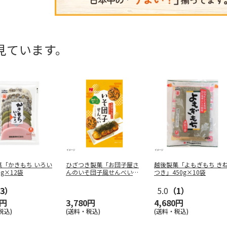
見ています。
菓「かきもち いろい
ひざつき製菓「お団子屋さ
越後製菓「よもぎもち き
0g×12袋
んのいそ団子風せんべい」3
つき」450g×10袋
7g×4
…
3）
5.0
（1）
0円
3,780円
4,680円
税込)
(送料・税込)
(送料・税込)