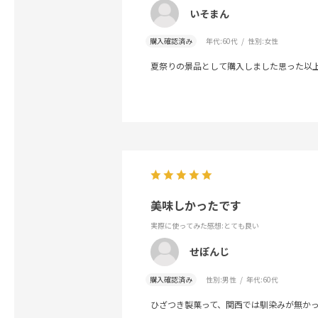
いそまん
購入確認済み
年代:
60代
性別:
女性
夏祭りの景品として購入しました思った以
美味しかったです
実際に使ってみた感想
:とても良い
せぽんじ
購入確認済み
性別:
男性
年代:
60代
ひざつき製菓って、関西では馴染みが無かっ