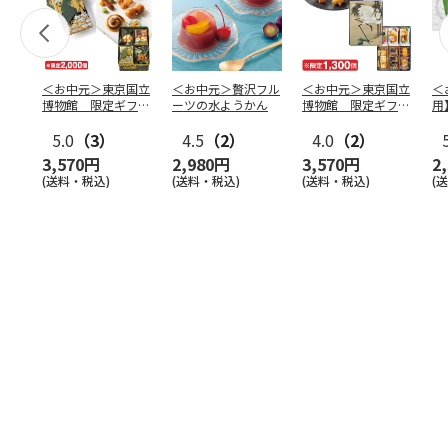
＜お中元＞東京国立
＜お中元＞贅沢フル
＜お中元＞東京国立
＜
博物館 限定ギフ
ーツの水ようかん
博物館 限定ギフ
用
ト 麻布かりんと
ト がんこ職人 鶴
水
八橋蒔
5.0
（3）
…
4.5
（2）
図 吉
4.0
（2）
…
（
3,570円
2,980円
3,570円
2
(送料・税込)
(送料・税込)
(送料・税込)
(