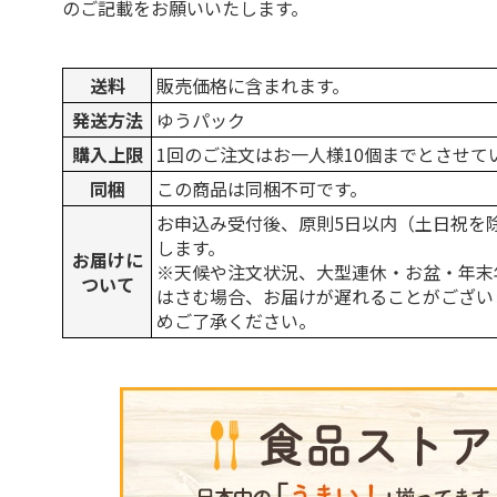
のご記載をお願いいたします。
送料
販売価格に含まれます。
発送方法
ゆうパック
購入上限
1回のご注文はお一人様10個までとさせて
同梱
この商品は同梱不可です。
お申込み受付後、原則5日以内（土日祝を
します。
お届けに
※天候や注文状況、大型連休・お盆・年末
ついて
はさむ場合、お届けが遅れることがござい
めご了承ください。