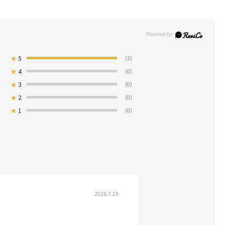
★
5
(2)
★
4
(0)
★
3
(0)
★
2
(0)
★
1
(0)
2026.7.19