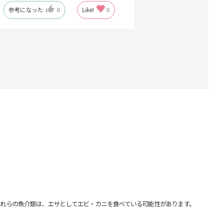
参考になった
0
Like!
0
れらの魚介類は、エサとしてエビ・カニを食べている可能性があります。