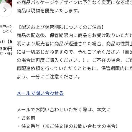
※商品パッケージやデザインは予告なく変更になる場
商品は現物を優先いたします。
【配送および保管期限についてのご注意】
お中元＞【お徳
【冷凍】北海道 冷
＜お中元＞国産果実
＜お中元＞【
】ひとくちミニ
やしぜんざい 3種6
の新食感くずバー
＜銀座千疋屋
商品の配送後、保管期限内に商品をお受け取りいただ
ようかん５０個
本セット
万頭＞フルー
東日本
5.0
（6）
…
5.0
（3）
5.0
（3）
＆ど
…
明により販売者に商品が返送された場合、商品の性質
,300円
4,860円
3,400円
4,640円
には一切応じかねますので、予めご了承ください（商
送料・税込)
(送料・税込)
(送料・税込)
(送料・税込)
の場合は再度ご購入ください。）。ご不在の場合、ご
再配達依頼を行っていただくとともに、保管期限内に
よう、十分にご注意ください。
メールで問い合わせる
メールでお問い合わせいただく際は、本文に
・お名前
・注文番号（※ご注文後のお問い合わせの場合）