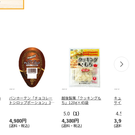
ね
バンホーテン「チョコレー
越後製菓「クッキングも
キューサイ
トシロップポーション」30
ち」120g×45袋
サイ青汁（3
g×21
…
箱
5.0
（1）
4.5
（6）
4,980円
4,380円
3,980円
(送料・税込)
(送料・税込)
(送料・税込)