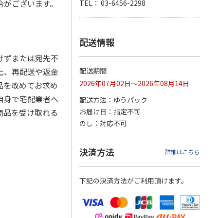
合がございます。
TEL： 03-6456-2298
配送情報
冷凍】
＜お中元＞江戸日本
＜お中元＞ななこ
＜お中元＞菓匠 清
×花園
橋よもぎ草餅１６個
夏
閑院 葛水ようか
けずまたは宛先不
ツ大福
入
ん・抹茶わらび餅詰
4.0
（1）
4.5
（2）
合せ（
…
上、再配送や返金
配送期間
2,000円
2,160円
3,990円
2026年07月02日～2026年08月14日
品を改めてお求め
(送料・税込)
(送料・税込)
(送料・税込)
自身で宅配業者へ
配送方法
ゆうパック
商品を受け取れる
お届け日
指定不可
のし
対応不可
決済方法
詳細はこちら
下記の決済方法がご利用頂けます。