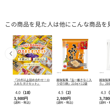
この商品を見た人は他にこんな商品を
「20点以上詰め合わせ！ロ
越後製菓「生一番きなこ入
越後製
スおたすけセット」
り切り餅」210g×12袋
ろ」28
4.0
（18）
4.5
（2）
4.3
（
3,980円
2,980円
3,78
(送料・税込)
(送料・税込)
(送料・