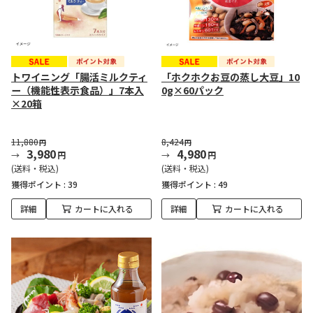
トワイニング「腸活ミルクティ
「ホクホクお豆の蒸し大豆」10
ー（機能性表示食品）」7本入
0g×60パック
×20箱
11,880
8,424
円
円
3,980
4,980
円
円
(送料・税込)
(送料・税込)
獲得ポイント :
39
獲得ポイント :
49
詳細
カートに入れる
詳細
カートに入れる