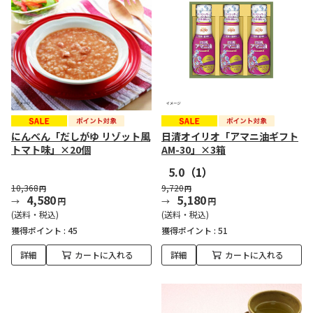
にんべん「だしがゆ リゾット風
日清オイリオ「アマニ油ギフト
トマト味」×20個
AM-30」×3箱
5.0
（1）
10,368
9,720
円
円
4,580
5,180
円
円
(送料・税込)
(送料・税込)
獲得ポイント :
45
獲得ポイント :
51
詳細
カートに入れる
詳細
カートに入れる