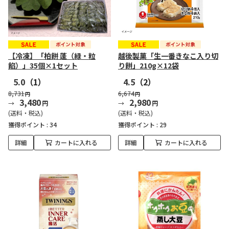
【冷凍】「柏餅 蓬（緑・粒
越後製菓「生一番きなこ入り切
餡）」35個×1セット
り餅」210g×12袋
5.0
（1）
4.5
（2）
8,731
6,674
円
円
3,480
2,980
円
円
(送料・税込)
(送料・税込)
獲得ポイント :
34
獲得ポイント :
29
詳細
カートに入れる
詳細
カートに入れる