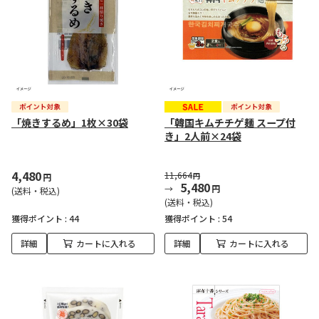
「焼きするめ」1枚×30袋
「韓国キムチチゲ麺 スープ付
き」2人前×24袋
4,480
11,664
円
円
5,480
円
(送料・税込)
(送料・税込)
獲得ポイント :
44
獲得ポイント :
54
詳細
カートに入れる
詳細
カートに入れる