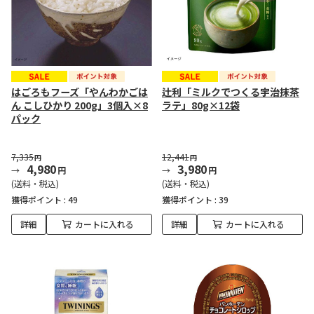
はごろもフーズ「やんわかごは
辻利「ミルクでつくる宇治抹茶
ん こしひかり 200g」3個入×8
ラテ」80g×12袋
パック
7,335
12,441
円
円
4,980
3,980
円
円
(送料・税込)
(送料・税込)
獲得ポイント :
49
獲得ポイント :
39
詳細
カートに入れる
詳細
カートに入れる