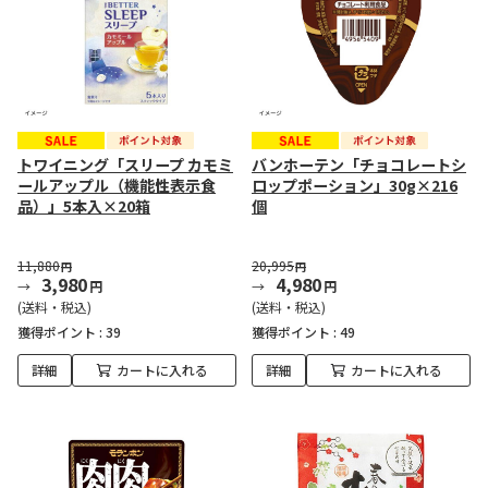
トワイニング「スリープ カモミ
バンホーテン「チョコレートシ
ールアップル（機能性表示食
ロップポーション」30g×216
品）」5本入×20箱
個
11,880
20,995
円
円
3,980
4,980
円
円
(送料・税込)
(送料・税込)
獲得ポイント :
39
獲得ポイント :
49
詳細
カートに入れる
詳細
カートに入れる