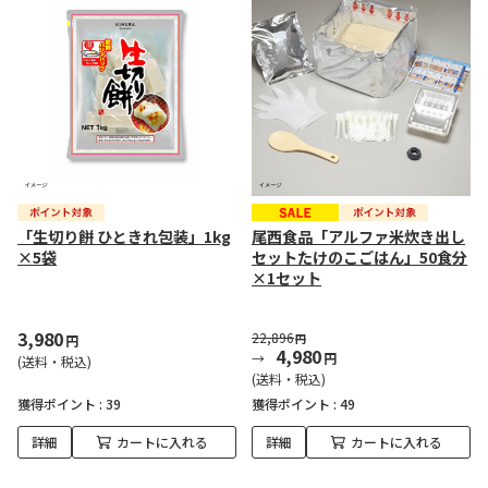
「生切り餅 ひときれ包装」1kg
尾西食品「アルファ米炊き出し
×5袋
セットたけのこごはん」50食分
×1セット
3,980
22,896
円
円
4,980
円
(送料・税込)
(送料・税込)
獲得ポイント :
39
獲得ポイント :
49
詳細
カートに入れる
詳細
カートに入れる