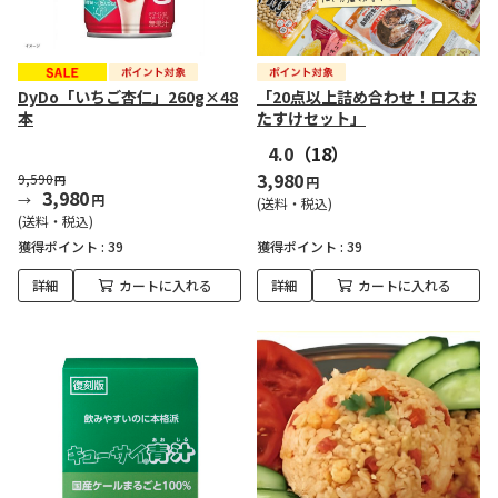
DyDo「いちご杏仁」260g×48
「20点以上詰め合わせ！ロスお
本
たすけセット」
4.0
（18）
3,980
9,590
円
円
3,980
円
(送料・税込)
(送料・税込)
獲得ポイント :
39
獲得ポイント :
39
詳細
カートに入れる
詳細
カートに入れる