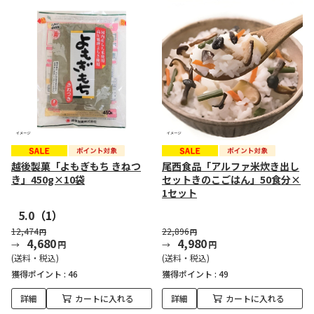
越後製菓「よもぎもち きねつ
尾西食品「アルファ米炊き出し
き」450g×10袋
セットきのこごはん」50食分×
1セット
5.0
（1）
12,474
22,896
円
円
4,680
4,980
円
円
(送料・税込)
(送料・税込)
獲得ポイント :
46
獲得ポイント :
49
詳細
カートに入れる
詳細
カートに入れる