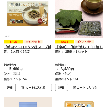
「韓国ソルロンタン麺 スープ付
【冷凍】「柏餅 漉し（白・漉し
き」2人前×24袋
餡）」35個×1セット
11,664
8,731
円
円
5,480
3,480
円
円
(送料・税込)
(送料・税込)
獲得ポイント :
54
獲得ポイント :
34
詳細
カートに入れる
詳細
カートに入れる