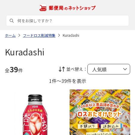
ホーム
フードロス削減特集
Kuradashi
Kuradashi
39
並べ替え：
全
件
1件～39件を表示