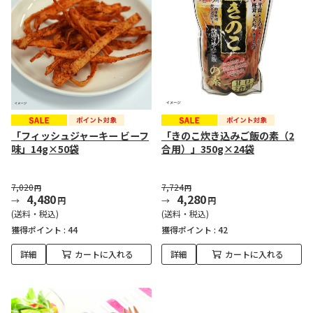
「フィッシュジャーキー ビーフ
「きのこ炊き込みご飯の素（2
味」14g×50袋
合用）」350g×24袋
7,020
7,724
円
円
4,480
4,280
円
円
(送料・税込)
(送料・税込)
獲得ポイント :
44
獲得ポイント :
42
詳細
カートに入れる
詳細
カートに入れる