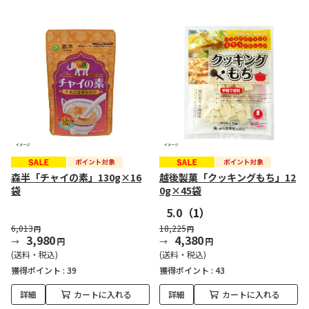
森半「チャイの素」130g×16
越後製菓「クッキングもち」12
袋
0g×45袋
5.0
（1）
6,013
18,225
円
円
3,980
4,380
円
円
(送料・税込)
(送料・税込)
獲得ポイント :
39
獲得ポイント :
43
詳細
カートに入れる
詳細
カートに入れる