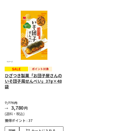
ひざつき製菓「お団子屋さんの
いそ団子風せんべい」37g×48
袋
7,776
円
3,780
円
(送料・税込)
獲得ポイント :
37
詳細
カートに入れる