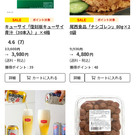
キューサイ「復刻版キューサイ
尾西食品「ナシゴレン」80g×2
青汁（30本入）」×4箱
0袋
4.6
（7）
13,608
9,936
円
円
3,980
4,880
円
円
(送料・税込)
(送料・税込)
獲得ポイント :
39
獲得ポイント :
48
詳細
カートに入れる
詳細
カートに入れる