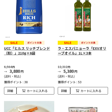
UCC「ヒルス リッチブレンド
ラ・エスパニョーラ「EXVオリ
（粉）」210g×6袋
ーブオイル」1L×3本
6,564
12,312
円
円
3,880
5,380
円
円
(送料・税込)
(送料・税込)
獲得ポイント :
38
獲得ポイント :
53
詳細
カートに入れる
詳細
カートに入れる