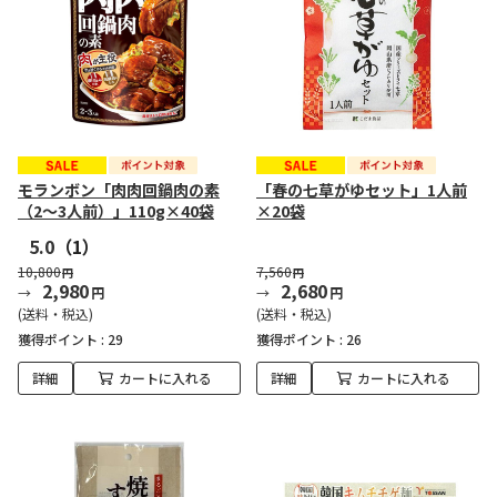
モランボン「肉肉回鍋肉の素
「春の七草がゆセット」1人前
（2～3人前）」110g×40袋
×20袋
5.0
（1）
10,800
7,560
円
円
2,980
2,680
円
円
(送料・税込)
(送料・税込)
獲得ポイント :
29
獲得ポイント :
26
詳細
カートに入れる
詳細
カートに入れる