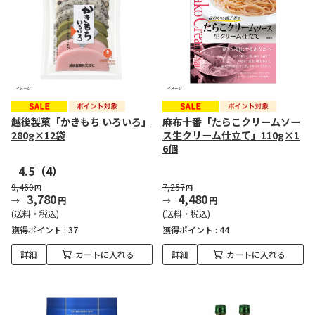
越後製菓「かきもち いろいろ」
麻布十番「たらこクリームソー
280g×12袋
ス生クリーム仕立て」110g×1
6個
4.5
（4）
9,460
7,257
円
円
3,780
4,480
円
円
(送料・税込)
(送料・税込)
獲得ポイント :
37
獲得ポイント :
44
詳細
カートに入れる
詳細
カートに入れる