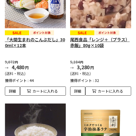
「大間生まれのこんぶだし」30
尾西食品「レンジ＋（プラス）
0ml×12本
赤飯」80g×10袋
9,072
5,184
円
円
4,480
3,280
円
円
(送料・税込)
(送料・税込)
獲得ポイント :
44
獲得ポイント :
32
詳細
カートに入れる
詳細
カートに入れる