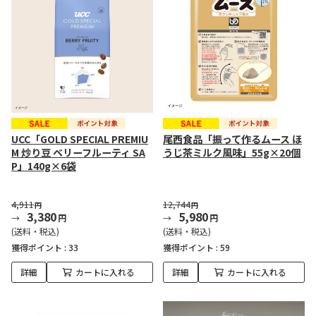
UCC「GOLD SPECIAL PREMIU
尾西食品「振って作るムース ほ
M 炒り豆 ベリーフルーティ SA
うじ茶ミルク風味」55g×20個
P」140g×6袋
4,911
12,744
円
円
3,380
5,980
円
円
(送料・税込)
(送料・税込)
獲得ポイント :
33
獲得ポイント :
59
詳細
カートに入れる
詳細
カートに入れる