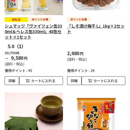
シュマッツ「ヴァイツェン缶33
「しそ漬け梅干 L」1kg×2セッ
0ml＆へレス缶330ml」48缶セ
ト
ット×1セット
5.0
（1）
2,980
20,750
円
円
9,580
円
(送料・税込)
(送料・税込)
獲得ポイント :
95
獲得ポイント :
29
詳細
カートに入れる
詳細
カートに入れる