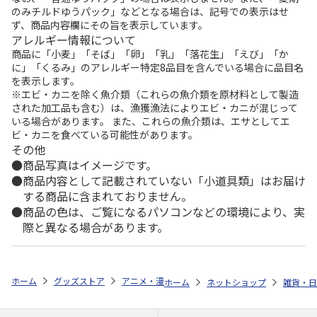
のみチルドゆうパック」などとなる場合は、記号での表示はせ
ず、商品内容欄にその旨を表示しています。
アレルギー情報について
商品に「小麦」「そば」「卵」「乳」「落花生」「えび」「か
に」「くるみ」のアレルギー特定8品目を含んでいる場合に品目名
を表示します。
※エビ・カニを除く魚介類（これらの魚介類を原材料として製造
された加工品も含む）は、漁獲漁法によりエビ・カニが混じって
いる場合があります。 また、これらの魚介類は、エサとしてエ
ビ・カニを食べている可能性があります。
その他
商品写真はイメージです。
商品内容として記載されていない「小道具類」はお届け
する商品に含まれておりません。
商品の色は、ご覧になるパソコンなどの環境により、実
際と異なる場合があります。
ホーム
グッズストア
アニメ・漫画
ゲゲゲの鬼太郎
Hey,KITA
ホーム
ネットショップ
雑貨・日