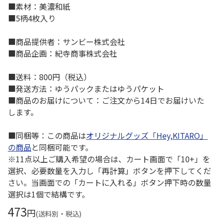
■素材：美濃和紙
■5柄4枚入り
■商品提供者：サンビー株式会社
■商品企画：紀寺商事株式会社
■送料：800円（税込）
■発送方法：ゆうパックまたはゆうパケット
■商品のお届けについて：ご注文から14日でお届けいた
します。
■同梱等：この商品は
オリジナルグッズ「Hey,KITARO」
の商品
と同梱可能です。
※11点以上ご購入希望の場合は、カート画面で「10+」を
選択、必要数量を入力し「再計算」ボタンを押下してくだ
さい。当画面での「カートに入れる」ボタン押下時の数量
選択は1個で結構です。
473
円
(送料別・税込)