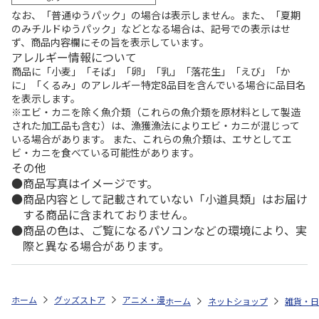
なお、「普通ゆうパック」の場合は表示しません。また、「夏期
のみチルドゆうパック」などとなる場合は、記号での表示はせ
ず、商品内容欄にその旨を表示しています。
アレルギー情報について
商品に「小麦」「そば」「卵」「乳」「落花生」「えび」「か
に」「くるみ」のアレルギー特定8品目を含んでいる場合に品目名
を表示します。
※エビ・カニを除く魚介類（これらの魚介類を原材料として製造
された加工品も含む）は、漁獲漁法によりエビ・カニが混じって
いる場合があります。 また、これらの魚介類は、エサとしてエ
ビ・カニを食べている可能性があります。
その他
商品写真はイメージです。
商品内容として記載されていない「小道具類」はお届け
する商品に含まれておりません。
商品の色は、ご覧になるパソコンなどの環境により、実
際と異なる場合があります。
ホーム
グッズストア
アニメ・漫画
ゲゲゲの鬼太郎
Hey,KITA
ホーム
ネットショップ
雑貨・日