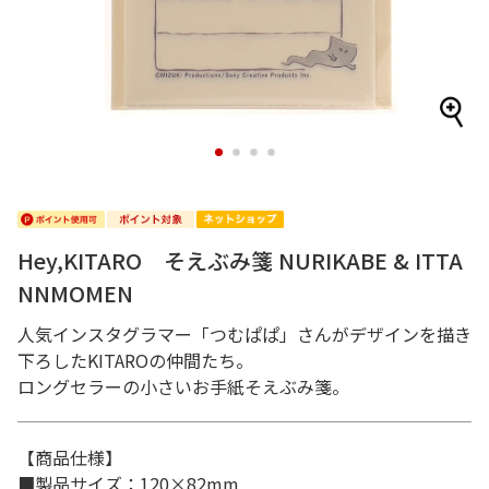
1
2
3
4
Hey,KITARO そえぶみ箋 NURIKABE & ITTA
NNMOMEN
人気インスタグラマー「つむぱぱ」さんがデザインを描き
下ろしたKITAROの仲間たち。
ロングセラーの小さいお手紙そえぶみ箋。
【商品仕様】
■製品サイズ：120×82mm