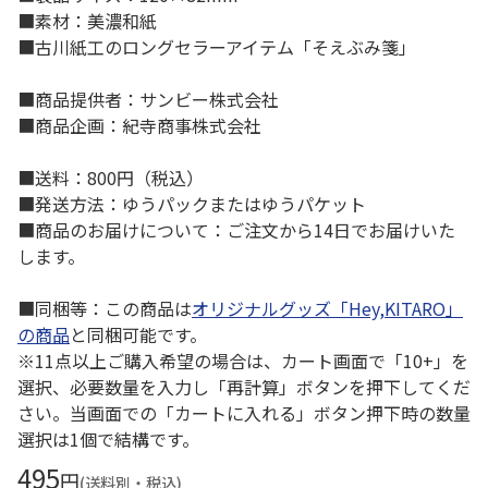
■素材：美濃和紙
■古川紙工のロングセラーアイテム「そえぶみ箋」
■商品提供者：サンビー株式会社
■商品企画：紀寺商事株式会社
■送料：800円（税込）
■発送方法：ゆうパックまたはゆうパケット
■商品のお届けについて：ご注文から14日でお届けいた
します。
■同梱等：この商品は
オリジナルグッズ「Hey,KITARO」
の商品
と同梱可能です。
※11点以上ご購入希望の場合は、カート画面で「10+」を
選択、必要数量を入力し「再計算」ボタンを押下してくだ
さい。当画面での「カートに入れる」ボタン押下時の数量
選択は1個で結構です。
495
円
(送料別・税込)