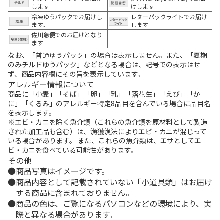
します
けします
冷凍ゆうパックでお届けし
レターパックライトでお届け
ます。
します
佐川急便でのお届けとなり
ます
なお、「普通ゆうパック」の場合は表示しません。また、「夏期
のみチルドゆうパック」などとなる場合は、記号での表示はせ
ず、商品内容欄にその旨を表示しています。
アレルギー情報について
商品に「小麦」「そば」「卵」「乳」「落花生」「えび」「か
に」「くるみ」のアレルギー特定8品目を含んでいる場合に品目名
を表示します。
※エビ・カニを除く魚介類（これらの魚介類を原材料として製造
された加工品も含む）は、漁獲漁法によりエビ・カニが混じって
いる場合があります。 また、これらの魚介類は、エサとしてエ
ビ・カニを食べている可能性があります。
その他
商品写真はイメージです。
商品内容として記載されていない「小道具類」はお届け
する商品に含まれておりません。
商品の色は、ご覧になるパソコンなどの環境により、実
際と異なる場合があります。