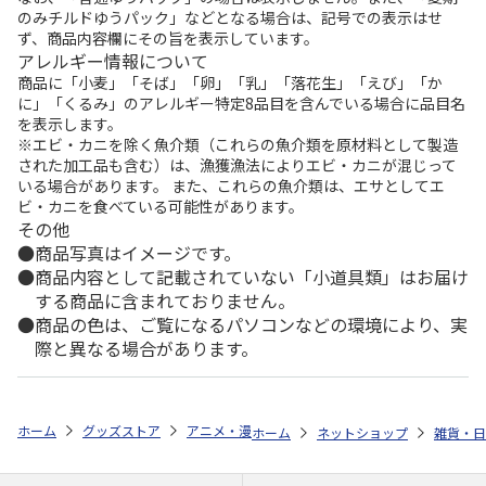
のみチルドゆうパック」などとなる場合は、記号での表示はせ
ず、商品内容欄にその旨を表示しています。
アレルギー情報について
商品に「小麦」「そば」「卵」「乳」「落花生」「えび」「か
に」「くるみ」のアレルギー特定8品目を含んでいる場合に品目名
を表示します。
※エビ・カニを除く魚介類（これらの魚介類を原材料として製造
された加工品も含む）は、漁獲漁法によりエビ・カニが混じって
いる場合があります。 また、これらの魚介類は、エサとしてエ
ビ・カニを食べている可能性があります。
その他
商品写真はイメージです。
商品内容として記載されていない「小道具類」はお届け
する商品に含まれておりません。
商品の色は、ご覧になるパソコンなどの環境により、実
際と異なる場合があります。
ホーム
グッズストア
アニメ・漫画
ゲゲゲの鬼太郎
Hey,KITA
ホーム
ネットショップ
雑貨・日