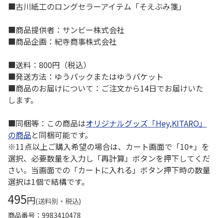
■古川紙工のロングセラーアイテム「そえぶみ箋」
■商品提供者：サンビー株式会社
■商品企画：紀寺商事株式会社
■送料：800円（税込）
■発送方法：ゆうパックまたはゆうパケット
■商品のお届けについて：ご注文から14日でお届けいた
します。
■同梱等：この商品は
オリジナルグッズ「Hey,KITARO」
の商品
と同梱可能です。
※11点以上ご購入希望の場合は、カート画面で「10+」を
選択、必要数量を入力し「再計算」ボタンを押下してくだ
さい。当画面での「カートに入れる」ボタン押下時の数量
選択は1個で結構です。
495
円
(送料別・税込)
商品番号
9983410478