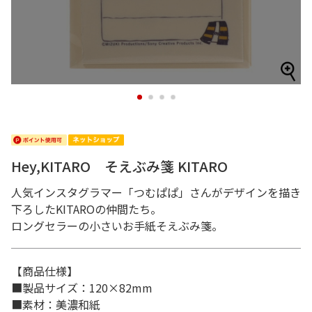
1
2
3
4
Hey,KITARO そえぶみ箋 KITARO
人気インスタグラマー「つむぱぱ」さんがデザインを描き
下ろしたKITAROの仲間たち。
ロングセラーの小さいお手紙そえぶみ箋。
【商品仕様】
■製品サイズ：120×82mm
■素材：美濃和紙