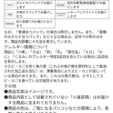
チルドゆうパックでお届け
定形外郵便(簡易書留)でお届
します
けします
冷凍ゆうパックでお届けし
レターパックライトでお届け
ます。
します
佐川急便でのお届けとなり
ます
なお、「普通ゆうパック」の場合は表示しません。また、「夏期
のみチルドゆうパック」などとなる場合は、記号での表示はせ
ず、商品内容欄にその旨を表示しています。
アレルギー情報について
商品に「小麦」「そば」「卵」「乳」「落花生」「えび」「か
に」「くるみ」のアレルギー特定8品目を含んでいる場合に品目名
を表示します。
※エビ・カニを除く魚介類（これらの魚介類を原材料として製造
された加工品も含む）は、漁獲漁法によりエビ・カニが混じって
いる場合があります。 また、これらの魚介類は、エサとしてエ
ビ・カニを食べている可能性があります。
その他
商品写真はイメージです。
商品内容として記載されていない「小道具類」はお届け
する商品に含まれておりません。
商品の色は、ご覧になるパソコンなどの環境により、実