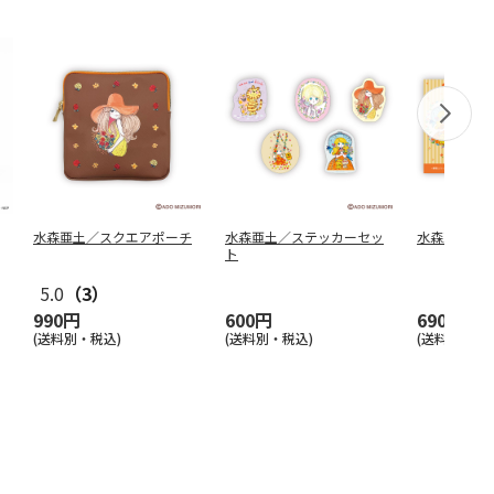
水森亜土／スクエアポーチ
水森亜土／ステッカーセッ
水森亜土／
ト
5.0
（3）
990円
600円
690円
(送料別・税込)
(送料別・税込)
(送料別・税込