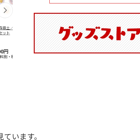
森亜土／ステッカ
リラックマ／マルチ
ポムポムプリン30th
アニメ『ジョ
セット
ケース
おもちもちもちマス
奇妙な冒険 
コット
風』チョコラ
5.0
（6）
セッ
5.0
…
（7）
00円
1,100円
2,200円
1,969円
送料別・税込)
(送料別・税込)
(送料別・税込)
(送料別・税込
見ています。