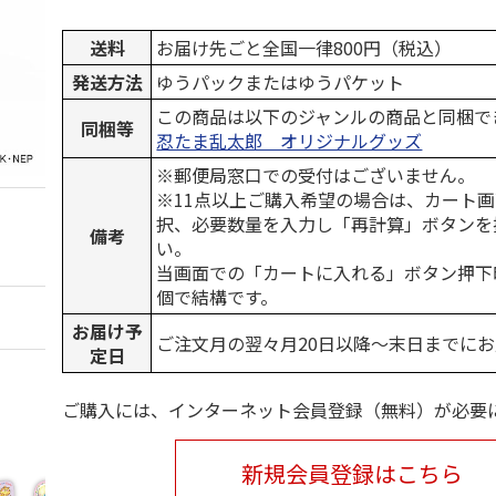
送料
お届け先ごと全国一律800円（税込）
発送方法
ゆうパックまたはゆうパケット
この商品は以下のジャンルの商品と同梱で
同梱等
忍たま乱太郎 オリジナルグッズ
※郵便局窓口での受付はございません。
※11点以上ご購入希望の場合は、カート画
択、必要数量を入力し「再計算」ボタンを
備考
い。
当画面での「カートに入れる」ボタン押下
個で結構です。
お届け予
ご注文月の翌々月20日以降～末日までに
定日
ご購入には、インターネット会員登録（無料）が必要
新規会員登録はこちら