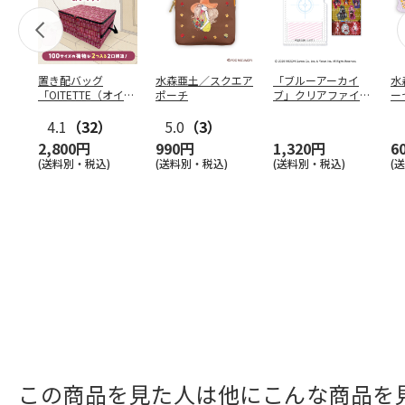
置き配バッグ
水森亜土／スクエア
「ブルーアーカイ
水
「OITETTE（オイテ
ポーチ
ブ」クリアファイル
ー
ッテ）」
&ステッカーセット
4.1
（32）
5.0
（3）
2,800円
990円
1,320円
6
(送料別・税込)
(送料別・税込)
(送料別・税込)
(
この商品を見た人は他にこんな商品を