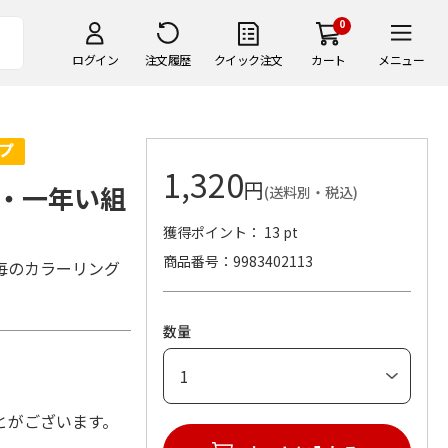
0
ログイン
注文履歴
クイック注文
カート
メニュー
1,320
円
・一年い組
(送料別・税込)
獲得ポイント： 13 pt
商品番号
9983402113
毎のカラーリング
数量
とがございます。