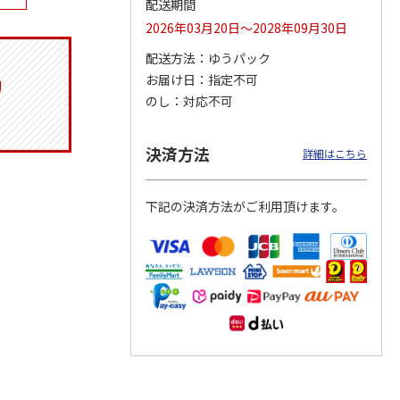
配送期間
2026年03月20日～2028年09月30日
配送方法
ゆうパック
お届け日
指定不可
ジョの
令和八年七月場所
ポムポムプリン30th
リラックマ／クリア
黄金の
優勝力士純金製小判
おもちもちもちクッ
ファイル３点セット
のし
対応不可
ータと
【安青錦】
ション
605,000円
4,950円
750円
決済方法
詳細はこちら
)
(送料・税込)
(送料別・税込)
(送料別・税込)
下記の決済方法がご利用頂けます。