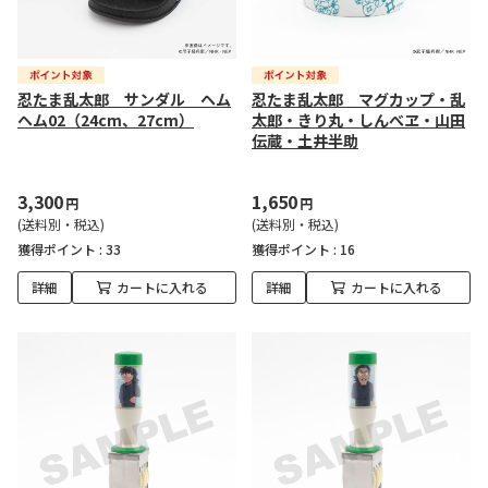
忍たま乱太郎 サンダル ヘム
忍たま乱太郎 マグカップ・乱
ヘム02（24cm、27cm）
太郎・きり丸・しんべヱ・山田
伝蔵・土井半助
3,300
1,650
円
円
(送料別・税込)
(送料別・税込)
獲得ポイント :
33
獲得ポイント :
16
詳細
カートに入れる
詳細
カートに入れる