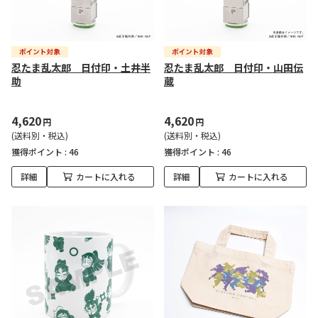
忍たま乱太郎 日付印・土井半
忍たま乱太郎 日付印・山田伝
助
蔵
4,620
4,620
円
円
(送料別・税込)
(送料別・税込)
獲得ポイント :
46
獲得ポイント :
46
詳細
カートに入れる
詳細
カートに入れる