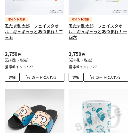
忍たま乱太郎 フェイスタオ
忍たま乱太郎 フェイスタオ
ル ギュギュっとあつまれ！二
ル ギュギュっとあつまれ！一
三五
四六
2,750
2,750
円
円
(送料別・税込)
(送料別・税込)
獲得ポイント :
27
獲得ポイント :
27
詳細
カートに入れる
詳細
カートに入れる