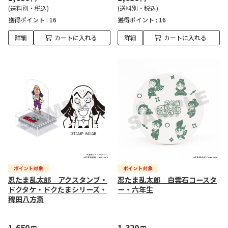
(送料別・税込)
(送料別・税込)
獲得ポイント :
16
獲得ポイント :
16
詳細
カートに入れる
詳細
カートに入れる
忍たま乱太郎 アクスタンプ・
忍たま乱太郎 白雲石コースタ
ドクタケ・ドクたまシリーズ・
ー・六年生
稗田八方斎
1,650
1,320