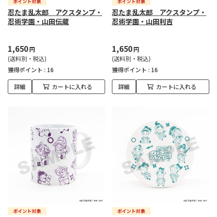
忍たま乱太郎 アクスタンプ・
忍たま乱太郎 アクスタンプ・
忍術学園・山田伝蔵
忍術学園・山田利吉
1,650
1,650
円
円
(送料別・税込)
(送料別・税込)
獲得ポイント :
16
獲得ポイント :
16
詳細
カートに入れる
詳細
カートに入れる