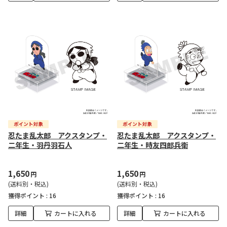
忍たま乱太郎 アクスタンプ・
忍たま乱太郎 アクスタンプ・
二年生・羽丹羽石人
二年生・時友四郎兵衛
1,650
1,650
円
円
(送料別・税込)
(送料別・税込)
獲得ポイント :
16
獲得ポイント :
16
詳細
カートに入れる
詳細
カートに入れる