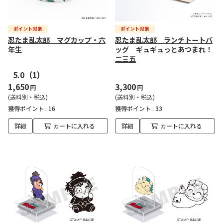
忍たま乱太郎 マグカップ・六
忍たま乱太郎 ランチトートバ
年生
ッグ ギュギュっとあつまれ！
二三五
5.0
（1）
1,650
3,300
円
円
(送料別・税込)
(送料別・税込)
獲得ポイント :
16
獲得ポイント :
33
詳細
カートに入れる
詳細
カートに入れる