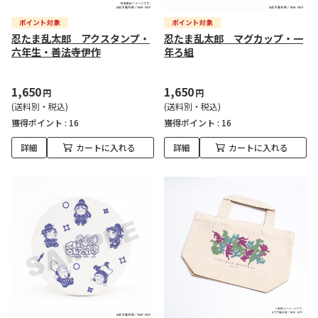
忍たま乱太郎 アクスタンプ・
忍たま乱太郎 マグカップ・一
六年生・善法寺伊作
年ろ組
1,650
1,650
円
円
(送料別・税込)
(送料別・税込)
獲得ポイント :
16
獲得ポイント :
16
詳細
カートに入れる
詳細
カートに入れる