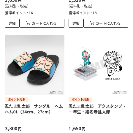
円
円
(送料別・税込)
(送料別・税込)
獲得ポイント :
16
獲得ポイント :
13
詳細
カートに入れる
詳細
カートに入れる
忍たま乱太郎 サンダル ヘム
忍たま乱太郎 アクスタンプ・
ヘム01（24cm、27cm）
一年生・猪名寺乱太郎
3,300
1,650
円
円