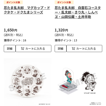
忍たま乱太郎 マグカップ・ド
忍たま乱太郎 白雲石コースタ
クタケ・ドクたまシリーズ
ー・乱太郎・きり丸・しんべ
ヱ・山田伝蔵・土井半助
1,650
1,320
円
円
(送料別・税込)
(送料別・税込)
獲得ポイント :
16
獲得ポイント :
13
詳細
カートに入れる
詳細
カートに入れる