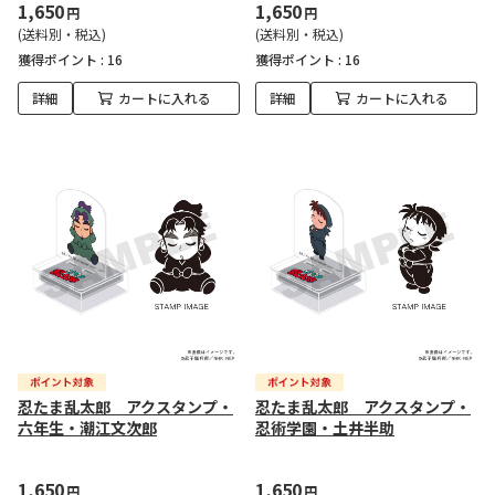
1,650
1,650
円
円
(送料別・税込)
(送料別・税込)
獲得ポイント :
16
獲得ポイント :
16
詳細
カートに入れる
詳細
カートに入れる
忍たま乱太郎 アクスタンプ・
忍たま乱太郎 アクスタンプ・
六年生・潮江文次郎
忍術学園・土井半助
1,650
1,650
円
円