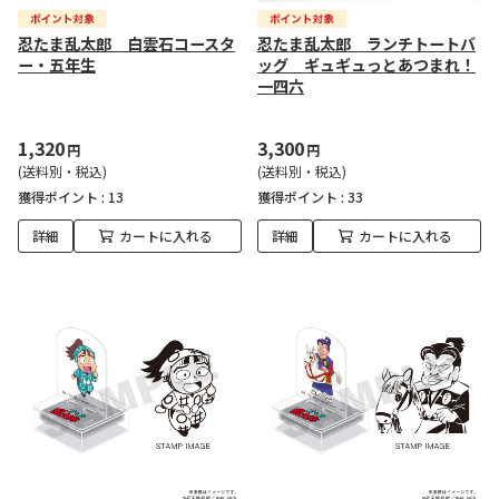
忍たま乱太郎 白雲石コースタ
忍たま乱太郎 ランチトートバ
ー・五年生
ッグ ギュギュっとあつまれ！
一四六
1,320
3,300
円
円
(送料別・税込)
(送料別・税込)
獲得ポイント :
13
獲得ポイント :
33
詳細
カートに入れる
詳細
カートに入れる