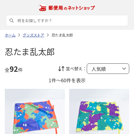
ホーム
グッズストア
忍たま乱太郎
忍たま乱太郎
92
並べ替え：
全
件
1件～60件を表示