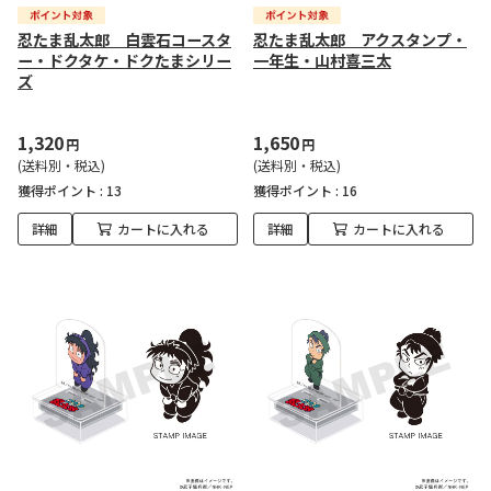
忍たま乱太郎 白雲石コースタ
忍たま乱太郎 アクスタンプ・
ー・ドクタケ・ドクたまシリー
一年生・山村喜三太
ズ
1,320
1,650
円
円
(送料別・税込)
(送料別・税込)
獲得ポイント :
13
獲得ポイント :
16
詳細
カートに入れる
詳細
カートに入れる