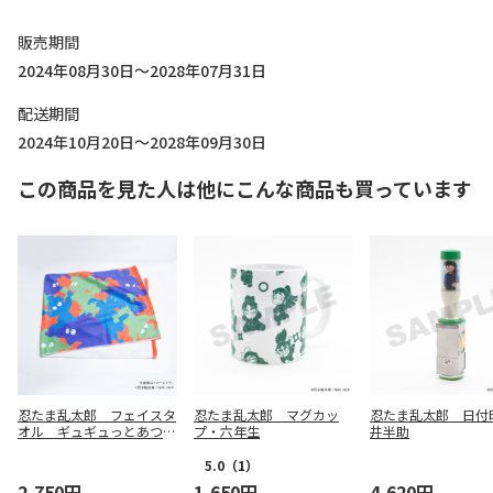
販売期間
2024年08月30日～2028年07月31日
配送期間
2024年10月20日～2028年09月30日
この商品を見た人は他にこんな商品も買っています
忍たま乱太郎 フェイスタ
忍たま乱太郎 マグカッ
忍たま乱太郎 日付
オル ギュギュっとあつま
プ・六年生
井半助
れ！二三五
5.0
（1）
2,750円
1,650円
4,620円