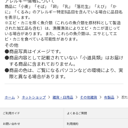
アレルギー情報について
商品に「小麦」「そば」「卵」「乳」「落花生」「えび」「か
に」「くるみ」のアレルギー特定8品目を含んでいる場合に品目名
を表示します。
※エビ・カニを除く魚介類（これらの魚介類を原材料として製造
された加工品も含む）は、漁獲漁法によりエビ・カニが混じって
いる場合があります。 また、これらの魚介類は、エサとしてエ
ビ・カニを食べている可能性があります。
その他
商品写真はイメージです。
商品内容として記載されていない「小道具類」はお届け
する商品に含まれておりません。
商品の色は、ご覧になるパソコンなどの環境により、実
際と異なる場合があります。
ホーム
ネットショップ
雑貨・日用品
その他雑貨
布製品
忍た
ご利用ガイド
よくあるご質問
お問い合わせ
利用規約