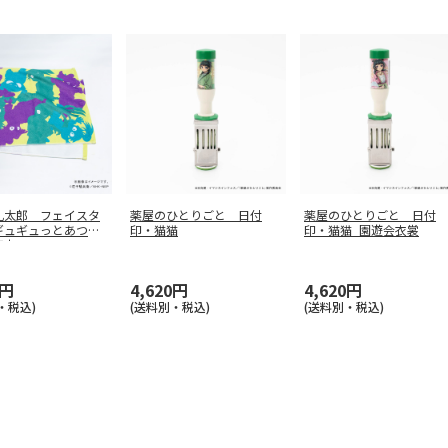
乱太郎 フェイスタ
薬屋のひとりごと 日付
薬屋のひとりごと 日付
ギュギュっとあつま
印・猫猫
印・猫猫_園遊会衣裳
四六
0円
4,620円
4,620円
・税込)
(送料別・税込)
(送料別・税込)