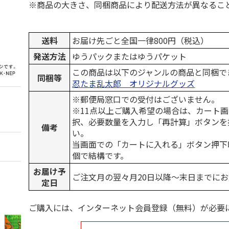
※商品の大きさ、同梱商品により配送方法が異なるこ
送料
お届け先ごと全国一律800円（税込）
発送方法
ゆうパックまたはゆうパケット
この商品は以下のジャンルの商品と同梱で
同梱等
忍たま乱太郎 オリジナルグッズ
※郵便局窓口での受付はございません。
※11点以上ご購入希望の場合は、カート画
択、必要数量を入力し「再計算」ボタンを
備考
い。
当画面での「カートに入れる」ボタン押下
個で結構です。
お届け予
ご注文月の翌々月20日以降～末日までに
定日
ご購入には、インターネット会員登録（無料）が必要