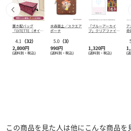
置き配バッグ
水森亜土／スクエア
「ブルーアーカイ
ア
「OITETTE（オイテ
ポーチ
ブ」クリアファイル
奇
ッテ）」
&ステッカーセット
風
4.1
（32）
5.0
（3）
セ
2,800円
990円
1,320円
1
(送料別・税込)
(送料別・税込)
(送料別・税込)
(
この商品を見た人は他にこんな商品を