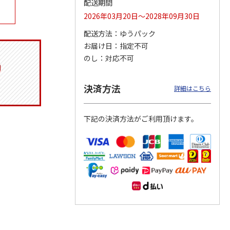
配送期間
2026年03月20日～2028年09月30日
配送方法
ゆうパック
お届け日
指定不可
月場所
リラックマ／クリア
「犬夜叉」アクリル
大谷翔平 THE
製小判
ファイル３点セット
ジオラマスタンド
GOLDEN TWO-WAY
のし
対応不可
（殺生丸）
アクリルス
…
5.0
（4）
5.0
（4）
円
750円
3,300円
2,750円
決済方法
詳細はこちら
(送料別・税込)
(送料別・税込)
(送料別・税込)
下記の決済方法がご利用頂けます。