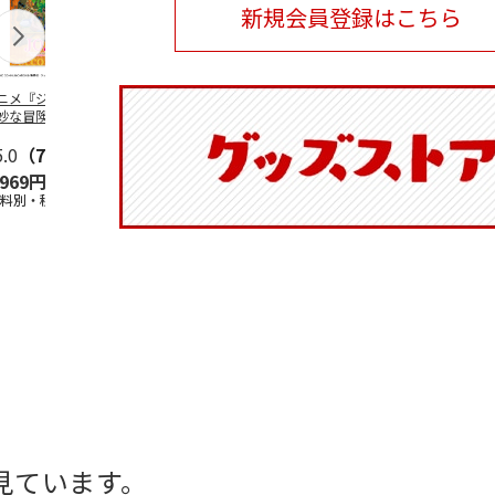
新規会員登録はこちら
ニメ『ジョジョの
水森亜土／ステッカ
リラックマ／マルチ
令和八年七
妙な冒険 黄金の
ーセット
ケース
優勝力士純金
』チョコラータと
【安青錦】
ッ
5.0
…
（7）
5.0
（6）
,969円
600円
1,100円
605,000
送料別・税込)
(送料別・税込)
(送料別・税込)
(送料・税込)
見ています。