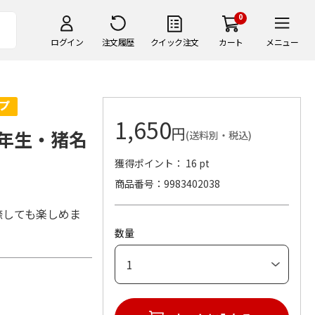
0
ログイン
注文履歴
クイック注文
カート
メニュー
1,650
円
年生・猪名
(送料別・税込)
獲得ポイント： 16 pt
商品番号
9983402038
捺しても楽しめま
数量