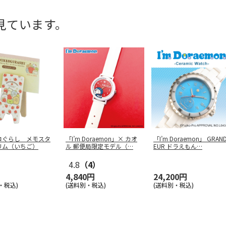
見ています。
コぐらし メモスタ
「I’m Doraemon」× カオ
「I’m Doraemon」 GRAN
リム（いちご）
ル 郵便局限定モデル（
…
EUR ドラえもん
…
4.8
（4）
4,840円
24,200円
・税込)
(送料別・税込)
(送料別・税込)