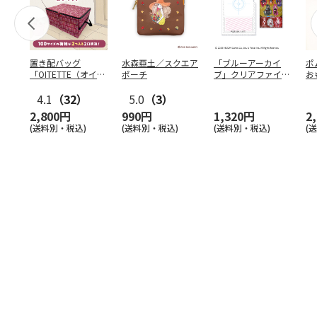
置き配バッグ
水森亜土／スクエア
「ブルーアーカイ
ポ
「OITETTE（オイテ
ポーチ
ブ」クリアファイル
お
ッテ）」
&ステッカーセット
コ
4.1
（32）
5.0
（3）
2,800円
990円
1,320円
2
(送料別・税込)
(送料別・税込)
(送料別・税込)
(