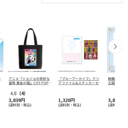
D
アニメ『ジョジョの奇妙な
「ブルーアーカイブ」クリ
映画「すみっ
冒険 黄金の風』CITY POP
アファイル&ステッカーセ
王国とふた
…
ット
ジナルフ
…
4.8
（4）
3,839円
1,320円
3,850円
(送料別・税込)
(送料別・税込)
(送料別・税込