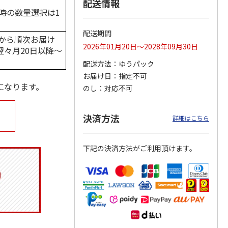
配送情報
時の数量選択は1
配送期間
/20から順次お届け
マルチ
アニメ『ジョジョの
ポムポムプリン30th
令和八年七月場所
2026年01月20日～2028年09月30日
の翌々月20日以降～
奇妙な冒険 黄金の
日付印 Lサイズ
優勝力士純金製小判
風』チョコラータと
【安青錦】
配送方法
ゆうパック
セッ
5.0
…
（7）
お届け日
指定不可
1,969円
4,950円
605,000円
になります。
のし
対応不可
)
(送料別・税込)
(送料別・税込)
(送料・税込)
決済方法
詳細はこちら
下記の決済方法がご利用頂けます。