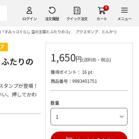
0
ログイン
注文履歴
クイック注文
カート
メニュー
画「すみっコぐらし 空の王国とふたりのコ」 アクスタンプ とんかつ
1,650
円
とふたりの
(送料別・税込)
獲得ポイント： 16 pt
商品番号
9983401751
スタンプが登場！
いい、押してかわ
数量