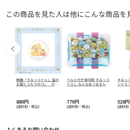
この商品を見た人は他にこんな商品を
映画「すみっコぐらし 空の
ベルト付き保冷剤 すみっコ
すみっ
王国とふたりのコ」 ガラ
ぐらし みんなあつまるんで
ンドス
スマグネ
…
す C
…
880円
770円
528円
(送料別・税込)
(送料別・税込)
(送料別
よくあるお問い合わせ