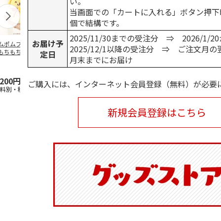
い。
当画面での「カートに入れる」ボタン押下
個で結構です。
2025/11/30までの受注分 ⇒ 2026/1
お届け予
ムポムプリン30th
ポムポムプリン30th
水森亜土／ステッカ
リラックマ／
2025/12/1以降の受注分 ⇒ ご注文月
もちもちもちマス
おもちもちもちクッ
ーセット
ケース
定日
月末までにお届け
ット
ション
5.0
（6）
,200円
4,950円
600円
1,100円
ご購入には、インターネット会員登録（無料）が必要
送料別・税込)
(送料別・税込)
(送料別・税込)
(送料別・税込
新規会員登録はこちら