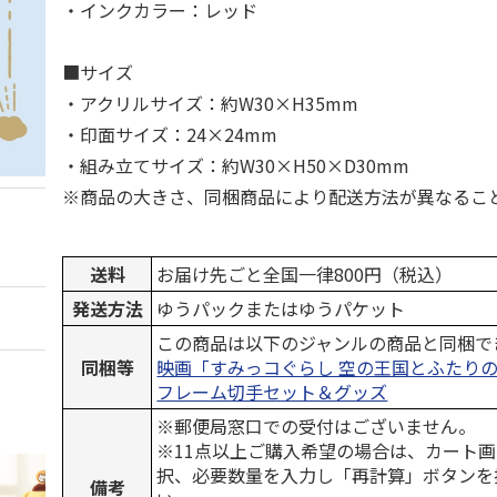
・インクカラー：レッド
■サイズ
・アクリルサイズ：約W30×H35mm
・印面サイズ：24×24mm
・組み立てサイズ：約W30×H50×D30mm
※商品の大きさ、同梱商品により配送方法が異なるこ
送料
お届け先ごと全国一律800円（税込）
発送方法
ゆうパックまたはゆうパケット
この商品は以下のジャンルの商品と同梱で
同梱等
映画「すみっコぐらし 空の王国とふたり
フレーム切手セット＆グッズ
※郵便局窓口での受付はございません。
※11点以上ご購入希望の場合は、カート画
択、必要数量を入力し「再計算」ボタンを
備考