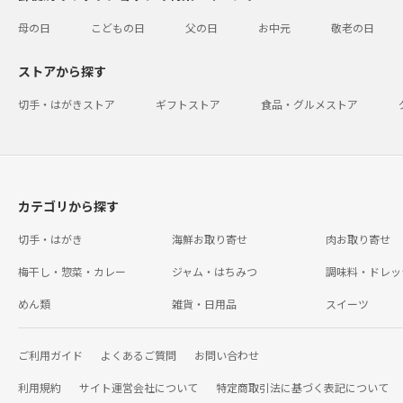
母の日
こどもの日
父の日
お中元
敬老の日
ストアから探す
切手・はがきストア
ギフトストア
食品・グルメストア
カテゴリから探す
切手・はがき
海鮮お取り寄せ
肉お取り寄せ
梅干し・惣菜・カレー
ジャム・はちみつ
調味料・ドレッ
めん類
雑貨・日用品
スイーツ
ご利用ガイド
よくあるご質問
お問い合わせ
利用規約
サイト運営会社について
特定商取引法に基づく表記について