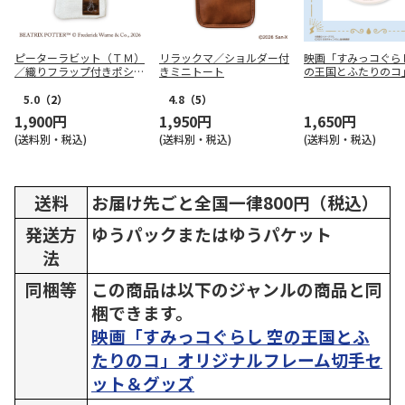
ピーターラビット（ＴＭ）
リラックマ／ショルダー付
映画「すみっコぐら
／織りフラップ付きポシェ
きミニトート
の王国とふたりのコ
ット
雲石コースター し
5.0
（2）
4.8
（5）
1,900円
1,950円
1,650円
(送料別・税込)
(送料別・税込)
(送料別・税込)
送料
お届け先ごと全国一律800円（税込）
発送方
ゆうパックまたはゆうパケット
法
同梱等
この商品は以下のジャンルの商品と同
梱できます。
映画「すみっコぐらし 空の王国とふ
たりのコ」オリジナルフレーム切手セ
ット＆グッズ