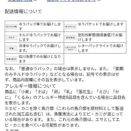
配送情報について
ゆうパック等でお届けしま
ゆうパケットでお届けします
す
チルドゆうパックでお届け
定形外郵便(簡易書留)でお届
します
けします
冷凍ゆうパックでお届けし
レターパックライトでお届け
ます。
します
佐川急便でのお届けとなり
ます
なお、「普通ゆうパック」の場合は表示しません。また、「夏期
のみチルドゆうパック」などとなる場合は、記号での表示はせ
ず、商品内容欄にその旨を表示しています。
アレルギー情報について
商品に「小麦」「そば」「卵」「乳」「落花生」「えび」「か
に」「くるみ」のアレルギー特定8品目を含んでいる場合に品目名
を表示します。
※エビ・カニを除く魚介類（これらの魚介類を原材料として製造
された加工品も含む）は、漁獲漁法によりエビ・カニが混じって
いる場合があります。 また、これらの魚介類は、エサとしてエ
ビ・カニを食べている可能性があります。
その他