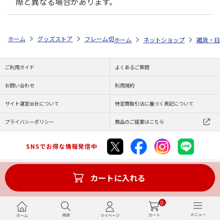
際と異なる場合があります。
ホーム
グッズストア
フレーム切手セット
よこみぞゆりのなんでもい
ホーム
ネットショップ
雑貨・日
ご利用ガイド
よくあるご質問
お問い合わせ
利用規約
サイト運営会社について
特定商取引法に基づく表記について
プライバシーポリシー
商品のご提案はこちら
SNSでお得な情報発信中
カートに入れる
Copyright (C) JAPAN POST Co.,Ltd. All Rights Reserved.
0