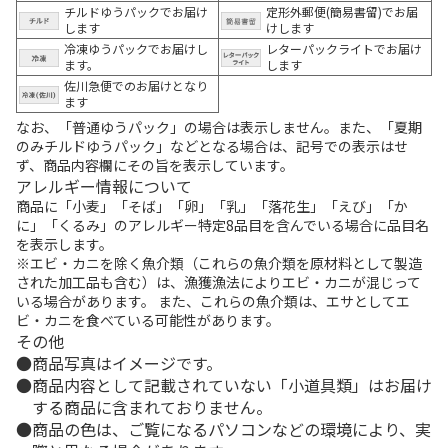
チルドゆうパックでお届け
定形外郵便(簡易書留)でお届
します
けします
冷凍ゆうパックでお届けし
レターパックライトでお届け
ます。
します
佐川急便でのお届けとなり
ます
なお、「普通ゆうパック」の場合は表示しません。また、「夏期
のみチルドゆうパック」などとなる場合は、記号での表示はせ
ず、商品内容欄にその旨を表示しています。
アレルギー情報について
商品に「小麦」「そば」「卵」「乳」「落花生」「えび」「か
に」「くるみ」のアレルギー特定8品目を含んでいる場合に品目名
を表示します。
※エビ・カニを除く魚介類（これらの魚介類を原材料として製造
された加工品も含む）は、漁獲漁法によりエビ・カニが混じって
いる場合があります。 また、これらの魚介類は、エサとしてエ
ビ・カニを食べている可能性があります。
その他
商品写真はイメージです。
商品内容として記載されていない「小道具類」はお届け
する商品に含まれておりません。
商品の色は、ご覧になるパソコンなどの環境により、実