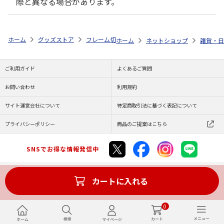
際と異なる場合があります。
ホーム
グッズストア
フレーム切手セット
よこみぞゆりのなんでもい
ホーム
ネットショップ
雑貨・日
ご利用ガイド
よくあるご質問
お問い合わせ
利用規約
サイト運営会社について
特定商取引法に基づく表記について
プライバシーポリシー
商品のご提案はこちら
SNSでお得な情報発信中
カートに入れる
Copyright (C) JAPAN POST Co.,Ltd. All Rights Reserved.
0