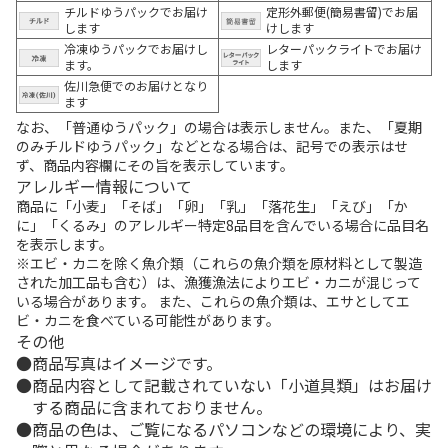
チルドゆうパックでお届け
定形外郵便(簡易書留)でお届
します
けします
冷凍ゆうパックでお届けし
レターパックライトでお届け
ます。
します
佐川急便でのお届けとなり
ます
なお、「普通ゆうパック」の場合は表示しません。また、「夏期
のみチルドゆうパック」などとなる場合は、記号での表示はせ
ず、商品内容欄にその旨を表示しています。
アレルギー情報について
商品に「小麦」「そば」「卵」「乳」「落花生」「えび」「か
に」「くるみ」のアレルギー特定8品目を含んでいる場合に品目名
を表示します。
※エビ・カニを除く魚介類（これらの魚介類を原材料として製造
された加工品も含む）は、漁獲漁法によりエビ・カニが混じって
いる場合があります。 また、これらの魚介類は、エサとしてエ
ビ・カニを食べている可能性があります。
その他
商品写真はイメージです。
商品内容として記載されていない「小道具類」はお届け
する商品に含まれておりません。
商品の色は、ご覧になるパソコンなどの環境により、実