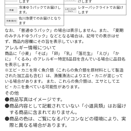
します
けします
冷凍ゆうパックでお届けし
レターパックライトでお届け
ます。
します
佐川急便でのお届けとなり
ます
なお、「普通ゆうパック」の場合は表示しません。また、「夏期
のみチルドゆうパック」などとなる場合は、記号での表示はせ
ず、商品内容欄にその旨を表示しています。
アレルギー情報について
商品に「小麦」「そば」「卵」「乳」「落花生」「えび」「か
に」「くるみ」のアレルギー特定8品目を含んでいる場合に品目名
を表示します。
※エビ・カニを除く魚介類（これらの魚介類を原材料として製造
された加工品も含む）は、漁獲漁法によりエビ・カニが混じって
いる場合があります。 また、これらの魚介類は、エサとしてエ
ビ・カニを食べている可能性があります。
その他
商品写真はイメージです。
商品内容として記載されていない「小道具類」はお届け
する商品に含まれておりません。
商品の色は、ご覧になるパソコンなどの環境により、実
際と異なる場合があります。