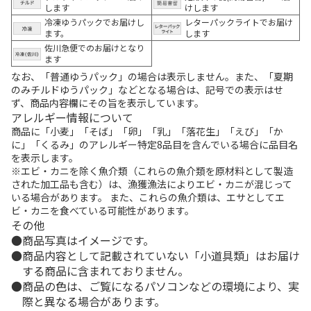
します
けします
冷凍ゆうパックでお届けし
レターパックライトでお届け
ます。
します
佐川急便でのお届けとなり
ます
なお、「普通ゆうパック」の場合は表示しません。また、「夏期
のみチルドゆうパック」などとなる場合は、記号での表示はせ
ず、商品内容欄にその旨を表示しています。
アレルギー情報について
商品に「小麦」「そば」「卵」「乳」「落花生」「えび」「か
に」「くるみ」のアレルギー特定8品目を含んでいる場合に品目名
を表示します。
※エビ・カニを除く魚介類（これらの魚介類を原材料として製造
された加工品も含む）は、漁獲漁法によりエビ・カニが混じって
いる場合があります。 また、これらの魚介類は、エサとしてエ
ビ・カニを食べている可能性があります。
その他
商品写真はイメージです。
商品内容として記載されていない「小道具類」はお届け
する商品に含まれておりません。
商品の色は、ご覧になるパソコンなどの環境により、実
際と異なる場合があります。