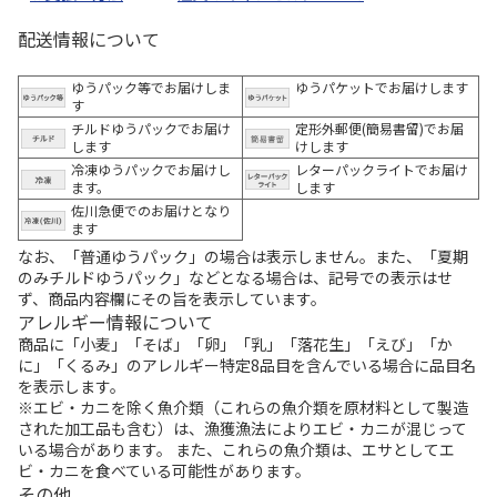
配送情報について
ゆうパック等でお届けしま
ゆうパケットでお届けします
す
チルドゆうパックでお届け
定形外郵便(簡易書留)でお届
します
けします
冷凍ゆうパックでお届けし
レターパックライトでお届け
ます。
します
佐川急便でのお届けとなり
ます
なお、「普通ゆうパック」の場合は表示しません。また、「夏期
のみチルドゆうパック」などとなる場合は、記号での表示はせ
ず、商品内容欄にその旨を表示しています。
アレルギー情報について
商品に「小麦」「そば」「卵」「乳」「落花生」「えび」「か
に」「くるみ」のアレルギー特定8品目を含んでいる場合に品目名
を表示します。
※エビ・カニを除く魚介類（これらの魚介類を原材料として製造
された加工品も含む）は、漁獲漁法によりエビ・カニが混じって
いる場合があります。 また、これらの魚介類は、エサとしてエ
ビ・カニを食べている可能性があります。
その他