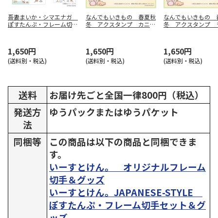
吾妻まいか・シマエナガ
なんでもいきもの 春夏秋
なんでもいきもの 
ぽすたんぷ・フレーム切手
冬 アクスタンプ カニと
冬 アクスタンプ 
セット パフェ
エビ
とカワウソ
1,650円
1,650円
1,650円
(送料別・税込)
(送料別・税込)
(送料別・税込)
送料
お届け先ごと全国一律800円（税込）
発送方
ゆうパックまたはゆうパケット
法
同梱等
この商品は以下の商品と同梱できま
す。
いーすとけん。 オリジナルフレーム
切手＆グッズ
いーすとけん。JAPANESE-STYLE
ぽすたんぷ・フレーム切手セット＆グ
ッズ