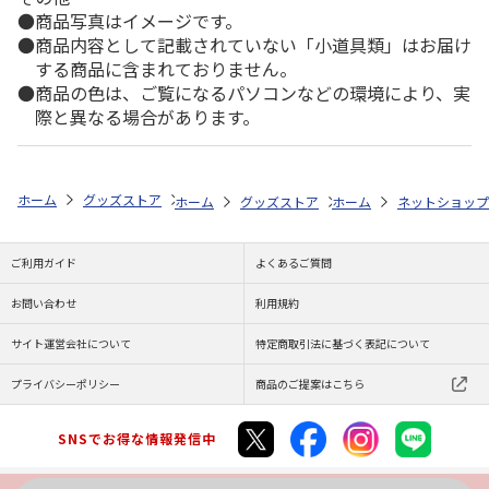
商品写真はイメージです。
商品内容として記載されていない「小道具類」はお届け
する商品に含まれておりません。
商品の色は、ご覧になるパソコンなどの環境により、実
際と異なる場合があります。
ホーム
グッズストア
ぽすたんぷ
いーすとけん。JAPANESE-ST
ホーム
グッズストア
ホーム
フレーム切手セット
ネットショップ
ご利用ガイド
よくあるご質問
お問い合わせ
利用規約
サイト運営会社について
特定商取引法に基づく表記について
プライバシーポリシー
商品のご提案はこちら
SNSでお得な情報発信中