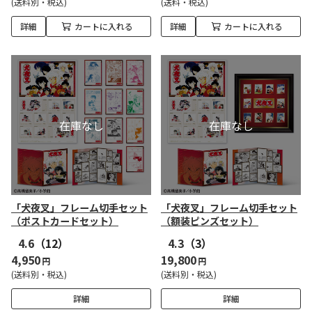
(送料別・税込)
(送料・税込)
詳細
カートに入れる
詳細
カートに入れる
「犬夜叉」フレーム切手セット
「犬夜叉」フレーム切手セット
（ポストカードセット）
（額装ピンズセット）
4.6
（12）
4.3
（3）
4,950
19,800
円
円
(送料別・税込)
(送料別・税込)
詳細
詳細