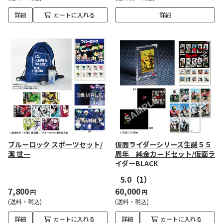
詳細
カートに入れる
詳細
ブルーロック スポーツセット/
仮面ライダーシリーズ生誕５５
潔 世一
周年 純金カードセット/仮面ラ
イダーBLACK
5.0
（1）
7,800
60,000
円
円
(送料・税込)
(送料・税込)
詳細
カートに入れる
詳細
カートに入れる