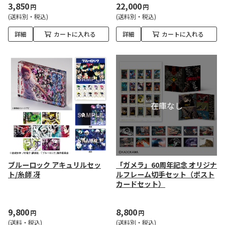
3,850
22,000
円
円
(送料別・税込)
(送料別・税込)
詳細
カートに入れる
詳細
カートに入れる
ブルーロック アキュリルセッ
「ガメラ」60周年記念 オリジナ
ト/糸師 冴
ルフレーム切手セット（ポスト
カードセット）
9,800
8,800
円
円
(送料・税込)
(送料別・税込)