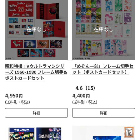
昭和特撮 TVウルトラマンシリ
「めぞん一刻」フレーム切手セ
ーズ 1966-1980 フレーム切手&
ット（ポストカードセット）
ポストカードセット
4.6
（15）
4,950
4,400
円
円
(送料別・税込)
(送料別・税込)
詳細
詳細