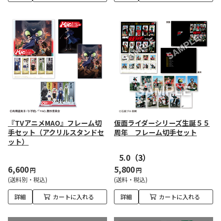
『TVアニメMAO』フレーム切
仮面ライダーシリーズ生誕５５
手セット（アクリルスタンドセ
周年 フレーム切手セット
ット）
5.0
（3）
6,600
5,800
円
円
(送料別・税込)
(送料・税込)
詳細
カートに入れる
詳細
カートに入れる