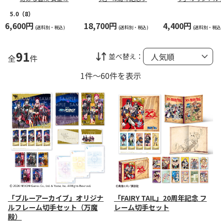
風』スペシャルフレ
ーム切手セット（コ
ーム切手セット
ーム切手セット
ンプリート）
魔殿）
5.0
（8）
6,600円
18,700円
4,400円
(送料別・税込)
(送料別・税込)
(送料別・税込
91
並べ替え：
全
件
1件～60件を表示
「ブルーアーカイブ」オリジナ
「FAIRY TAIL」20周年記念 フ
ルフレーム切手セット（万魔
レーム切手セット
殿）