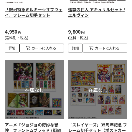
「銀河特急ミルキー☆サブウェ
進撃の巨人 アキュリルセット /
イ」フレーム切手セット
エルヴィン
4,950
9,800
円
円
(送料別・税込)
(送料・税込)
詳細
カートに入れる
詳細
カートに入れる
アニメ『ジョジョの奇妙な冒
「スレイヤーズ」35周年記念 フ
険 ファントムブラッド / 戦闘
レーム切手セット（ポストカー