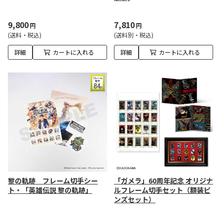
9,800
7,810
円
円
(送料・税込)
(送料別・税込)
詳細
カートに入れる
詳細
カートに入れる
黎の軌跡 フレーム切手シー
「ガメラ」60周年記念 オリジナ
ト・「英雄伝説 黎の軌跡」
ルフレーム切手セット（額装ピ
ンズセット）