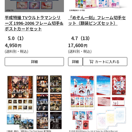
平成特撮 TVウルトラマンシリ
「めぞん一刻」フレーム切手セ
ーズ 1996-2006 フレーム切手&
ット（額装ピンズセット）
ポストカードセット
5.0
（1）
4.7
（13）
4,950
17,600
円
円
(送料別・税込)
(送料別・税込)
詳細
詳細
カートに入れる