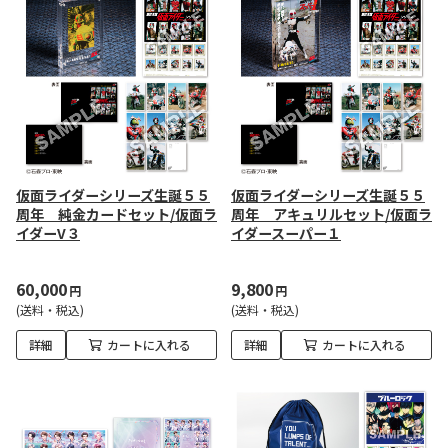
仮面ライダーシリーズ生誕５５
仮面ライダーシリーズ生誕５５
周年 純金カードセット/仮面ラ
周年 アキュリルセット/仮面ラ
イダーV３
イダースーパー１
60,000
9,800
円
円
(送料・税込)
(送料・税込)
詳細
カートに入れる
詳細
カートに入れる