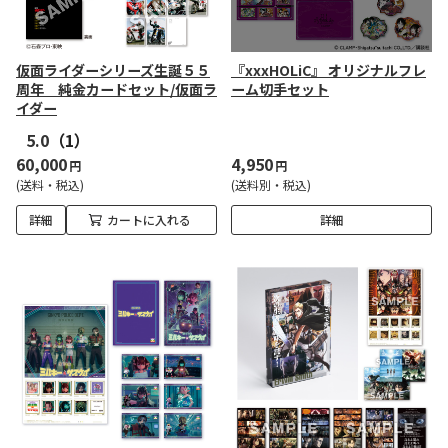
仮面ライダーシリーズ生誕５５
『xxxHOLiC』 オリジナルフレ
周年 純金カードセット/仮面ラ
ーム切手セット
イダー
5.0
（1）
60,000
4,950
円
円
(送料・税込)
(送料別・税込)
詳細
カートに入れる
詳細