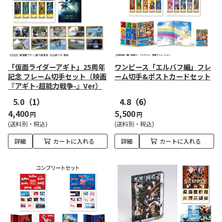
「仮面ライダーアギト」25周年
ワンピース「エルバフ編」フレ
記念 フレーム切手セット（映画
ーム切手&ポストカードセット
『アギト-超能力戦争-』Ver）
5.0
（1）
4.8
（6）
4,400
5,500
円
円
(送料別・税込)
(送料別・税込)
詳細
カートに入れる
詳細
カートに入れる