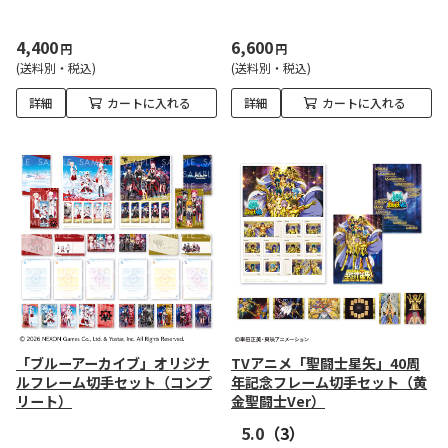
4,400
6,600
円
円
(送料別・税込)
(送料別・税込)
詳細
カートに入れる
詳細
カートに入れる
「ブルーアーカイブ」オリジナ
TVアニメ「聖闘士星矢」40周
ルフレーム切手セット（コンプ
年記念フレーム切手セット（黄
リート）
金聖闘士Ver）
5.0
（3）