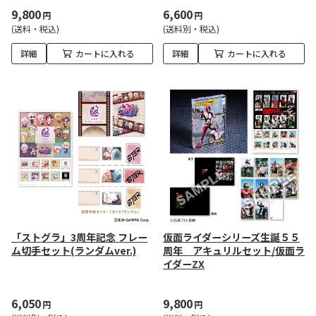
9,800
6,600
円
円
(送料・税込)
(送料別・税込)
詳細
カートに入れる
詳細
カートに入れる
「ストグラ」3周年記念 フレー
仮面ライダーシリーズ生誕５５
ム切手セット(ランダムver.)
周年 アキュリルセット/仮面ラ
イダーZX
6,050
9,800
円
円