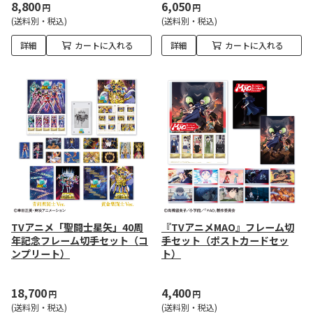
8,800
6,050
円
円
(送料別・税込)
(送料別・税込)
詳細
カートに入れる
詳細
カートに入れる
TVアニメ「聖闘士星矢」40周
『TVアニメMAO』フレーム切
年記念フレーム切手セット（コ
手セット（ポストカードセッ
ンプリート）
ト）
18,700
4,400
円
円
(送料別・税込)
(送料別・税込)