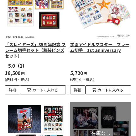
「スレイヤーズ」35周年記念 フ
学園アイドルマスター フレー
レーム切手セット（額装ピンズ
ム切手 1st anniversary
セット）
5.0
（1）
16,500
5,720
円
円
(送料別・税込)
(送料別・税込)
詳細
カートに入れる
詳細
カートに入れる