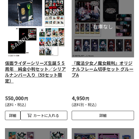
仮面ライダーシリーズ生誕５５
『魔法少女ノ魔女裁判』オリジ
周年 純金小判セット／シリア
ナルフレーム切手セット グルー
ルナンバー入り（55セット限
プA
定）
550,000
4,950
円
円
(送料・税込)
(送料別・税込)
詳細
カートに入れる
詳細