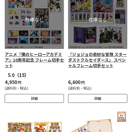
アニメ『僕のヒーローアカデミ
『ジョジョの奇妙な冒険 スター
ア』10周年記念 フレーム切手セ
ダストクルセイダース』 スペシ
ット
ャルフレーム切手セット
5.0
（15）
4,950
6,600
円
円
(送料別・税込)
(送料別・税込)
詳細
詳細