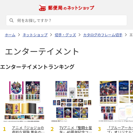
ホーム
ネットショップ
切手・グッズ
カタログのフレーム切手
エ
エンターテイメント
エンターテイメントランキング
アニメ『ジョジョの
TVアニメ「聖闘士星
「ブルーアーカ
奇妙な冒険 黄金の
矢」40周年記念フレ
ブ」オリジナル