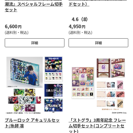
潮流』スペシャルフレーム切手
ドセット）
セット
4.6
（8）
6,600
4,950
円
円
(送料別・税込)
(送料別・税込)
詳細
詳細
ブルーロック アキュリルセッ
「ストグラ」3周年記念 フレー
ト/糸師 凛
ム切手セット(コンプリートセ
ット)