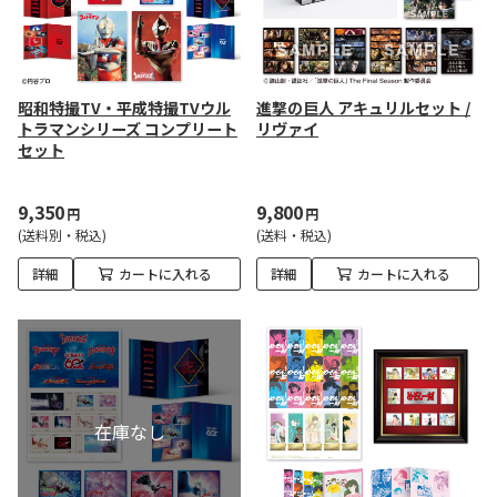
昭和特撮TV・平成特撮TVウル
進撃の巨人 アキュリルセット /
トラマンシリーズ コンプリート
リヴァイ
セット
9,350
9,800
円
円
(送料別・税込)
(送料・税込)
詳細
カートに入れる
詳細
カートに入れる