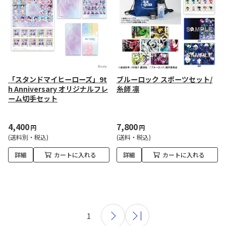
「スタンドマイヒーローズ」9t
ブルーロック スポーツセット/
h Anniversary オリジナルフレ
糸師 凛
ーム切手セット
4,400
7,800
円
円
(送料別・税込)
(送料・税込)
詳細
カートに入れる
詳細
カートに入れる
1