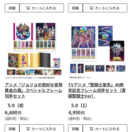
詳細
カートに入れる
詳細
カートに入れる
アニメ『ジョジョの奇妙な冒険
TVアニメ「聖闘士星矢」40周
黄金の風』スペシャルフレーム
年記念フレーム切手セット（青
切手セット
銅聖闘士Ver）
5.0
（8）
5.0
（1）
6,600
4,950
円
円
(送料別・税込)
(送料別・税込)
詳細
カートに入れる
詳細
カートに入れる