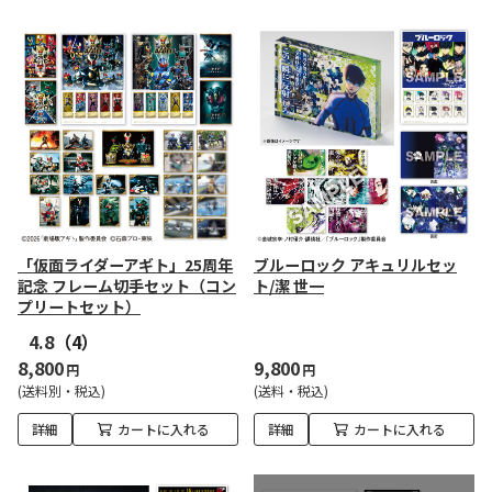
「仮面ライダーアギト」25周年
ブルーロック アキュリルセッ
記念 フレーム切手セット（コン
ト/潔 世一
プリートセット）
4.8
（4）
8,800
9,800
円
円
(送料別・税込)
(送料・税込)
詳細
カートに入れる
詳細
カートに入れる