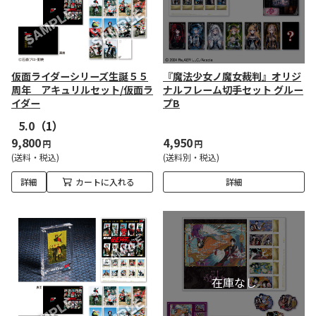
仮面ライダーシリーズ生誕５５
『魔法少女ノ魔女裁判』オリジ
周年 アキュリルセット/仮面ラ
ナルフレーム切手セット グルー
イダー
プB
5.0
（1）
9,800
4,950
円
円
(送料・税込)
(送料別・税込)
詳細
カートに入れる
詳細