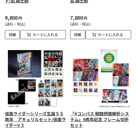
ト/凪 誠士郎
凪 誠士郎
9,800
7,800
円
円
(送料・税込)
(送料・税込)
詳細
カートに入れる
詳細
カートに入れる
仮面ライダーシリーズ生誕５５
「#コンパス 戦闘摂理解析シス
周年 アキュリルセット/仮面ラ
テム」9周年記念 フレーム切手
イダーV３
セット