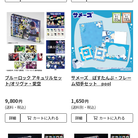
ブルーロック アキュリルセッ
サメーズ ぽすたんぷ・フレー
ト/オリヴァ・愛空
ム切手セット pool
9,800
1,650
円
円
(送料・税込)
(送料別・税込)
詳細
カートに入れる
詳細
カートに入れる