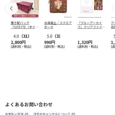
置き配バッグ
水森亜土／スクエア
「ブルーアーカイ
ア
「OITETTE（オイテ
ポーチ
ブ」クリアファイル
奇
ッテ）」
&ステッカーセット
風
4.0
（31）
5.0
（3）
セ
2,800円
990円
1,320円
1
(送料別・税込)
(送料別・税込)
(送料別・税込)
(
よくあるお問い合わせ
お支払い方法
注文のキャンセルについて