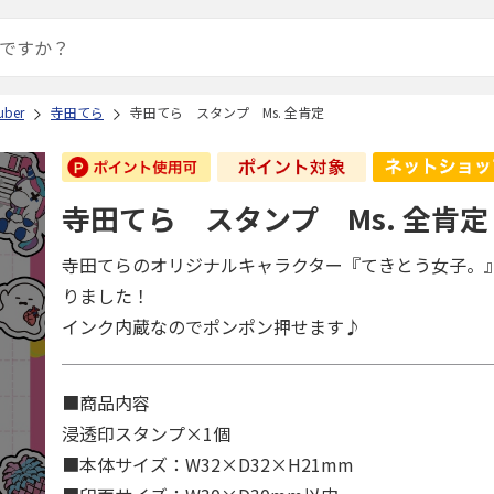
ber
寺田てら
寺田てら スタンプ Ms. 全肯定
寺田てら スタンプ Ms. 全肯定
寺田てらのオリジナルキャラクター『てきとう女子。
りました！
インク内蔵なのでポンポン押せます♪
■商品内容
浸透印スタンプ×1個
■本体サイズ：W32×D32×H21mm