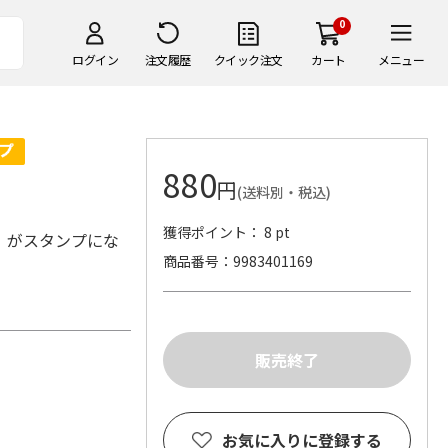
0
ログイン
注文履歴
クイック注文
カート
メニュー
880
円
(送料別・税込)
獲得ポイント： 8 pt
』がスタンプにな
商品番号
9983401169
お気に入りに登録する