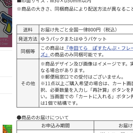
■印面サイズ：W30×D30mm以内
※商品の大きさ、同梱商品により配送方法が異なるこ
送料
お届け先ごと全国一律800円（税込）
発送方法
ゆうパックまたはゆうパケット
この商品は
『寺田てら ぽすたんぷ・フレ
同梱等
ズ』
の商品のみ同梱可能です。
※商品デザイン及び画像はイメージです。
なる場合があります。
※郵便局窓口での受付はございません。
その他
※11点以上ご購入希望の場合は、カート画面
択、必要数量を入力し「再計算」ボタンを
い。当画面での「カートに入れる」ボタン
は1個で結構です。
●商品のお届けについて
お申込み期間
お届け