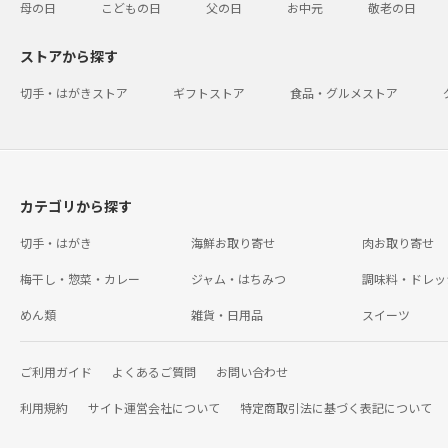
母の日
こどもの日
父の日
お中元
敬老の日
ストアから探す
切手・はがきストア
ギフトストア
食品・グルメストア
カテゴリから探す
切手・はがき
海鮮お取り寄せ
肉お取り寄せ
梅干し・惣菜・カレー
ジャム・はちみつ
調味料・ドレッ
めん類
雑貨・日用品
スイーツ
ご利用ガイド
よくあるご質問
お問い合わせ
利用規約
サイト運営会社について
特定商取引法に基づく表記について