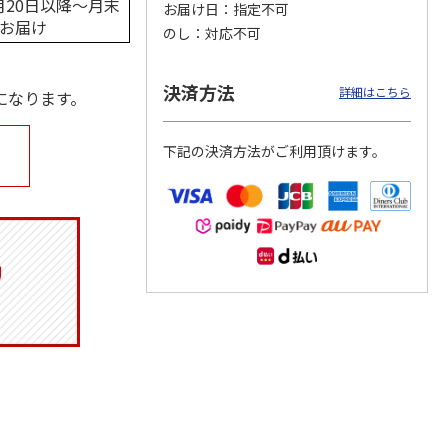
20日以降～月末
お届け日
指定不可
お届け
のし
対応不可
決済方法
月場所
リラックマ／クリア
「犬夜叉」アクリル
大谷翔平 THE
詳細はこちら
になります。
製小判
ファイル３点セット
ジオラマスタンド
GOLDEN TWO-WAY
（殺生丸）
アクリルス
…
5.0
（4）
5.0
（4）
下記の決済方法がご利用頂けます。
円
750円
3,300円
2,750円
(送料別・税込)
(送料別・税込)
(送料別・税込)