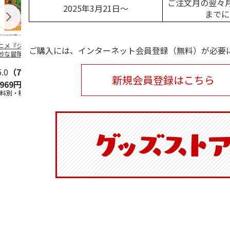
ご注文月の翌々月
2025年3月21日～
までに
ニメ『ジョジョの
水森亜土／ステッカ
リラックマ／マルチ
令和八年七
ご購入には、インターネット会員登録（無料）が必要
妙な冒険 黄金の
ーセット
ケース
優勝力士純金
』チョコラータと
【安青錦】
ッ
5.0
…
（7）
5.0
（6）
新規会員登録はこちら
,969円
600円
1,100円
605,000
送料別・税込)
(送料別・税込)
(送料別・税込)
(送料・税込)