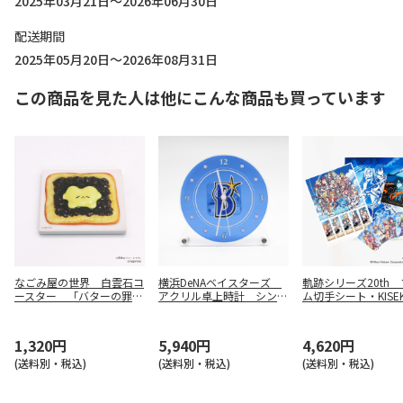
2025年03月21日～2026年06月30日
配送期間
2025年05月20日～2026年08月31日
この商品を見た人は他にこんな商品も買っています
なごみ屋の世界 白雲石コ
横浜DeNAベイスターズ
軌跡シリーズ20th
ースター 「バターの罪ち
アクリル卓上時計 シンボ
ム切手シート・KISEKI
ゃん」あんバタートースト
ルマーク
IES 20th ANNIVERS
1,320円
5,940円
4,620円
(送料別・税込)
(送料別・税込)
(送料別・税込)