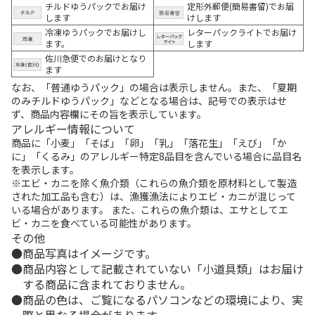
チルドゆうパックでお届け
定形外郵便(簡易書留)でお届
します
けします
冷凍ゆうパックでお届けし
レターパックライトでお届け
ます。
します
佐川急便でのお届けとなり
ます
なお、「普通ゆうパック」の場合は表示しません。また、「夏期
のみチルドゆうパック」などとなる場合は、記号での表示はせ
ず、商品内容欄にその旨を表示しています。
アレルギー情報について
商品に「小麦」「そば」「卵」「乳」「落花生」「えび」「か
に」「くるみ」のアレルギー特定8品目を含んでいる場合に品目名
を表示します。
※エビ・カニを除く魚介類（これらの魚介類を原材料として製造
された加工品も含む）は、漁獲漁法によりエビ・カニが混じって
いる場合があります。 また、これらの魚介類は、エサとしてエ
ビ・カニを食べている可能性があります。
その他
商品写真はイメージです。
商品内容として記載されていない「小道具類」はお届け
する商品に含まれておりません。
商品の色は、ご覧になるパソコンなどの環境により、実
際と異なる場合があります。