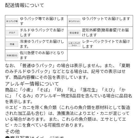
配送情報について
ゆうパック等でお届けしま
ゆうパケットでお届けします
す
チルドゆうパックでお届け
定形外郵便(簡易書留)でお届
します
けします
冷凍ゆうパックでお届けし
レターパックライトでお届け
ます。
します
佐川急便でのお届けとなり
ます
なお、「普通ゆうパック」の場合は表示しません。また、「夏期
のみチルドゆうパック」などとなる場合は、記号での表示はせ
ず、商品内容欄にその旨を表示しています。
アレルギー情報について
商品に「小麦」「そば」「卵」「乳」「落花生」「えび」「か
に」「くるみ」のアレルギー特定8品目を含んでいる場合に品目名
を表示します。
※エビ・カニを除く魚介類（これらの魚介類を原材料として製造
された加工品も含む）は、漁獲漁法によりエビ・カニが混じって
いる場合があります。 また、これらの魚介類は、エサとしてエ
ビ・カニを食べている可能性があります。
その他
商品写真はイメージです。