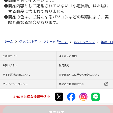
商品内容として記載されていない「小道具類」はお届け
する商品に含まれておりません。
商品の色は、ご覧になるパソコンなどの環境により、実
際と異なる場合があります。
ホーム
グッズストア
フレーム切手セット
寺田てら ぽすたんぷ・フ
ホーム
ネットショップ
雑貨・日
ご利用ガイド
よくあるご質問
お問い合わせ
利用規約
サイト運営会社について
特定商取引法に基づく表記について
プライバシーポリシー
商品のご提案はこちら
SNSでお得な情報発信中
販売終了