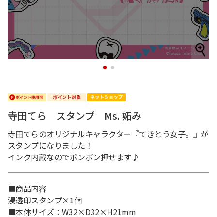
1
2
寺田てら スタンプ Ms. 妬み
寺田てらのオリジナルキャラクター『てきとう女子。』が
スタンプになりました！
インク内蔵なのでポンポン押せます♪
■商品内容
浸透印スタンプ×1個
■本体サイズ：W32×D32×H21mm