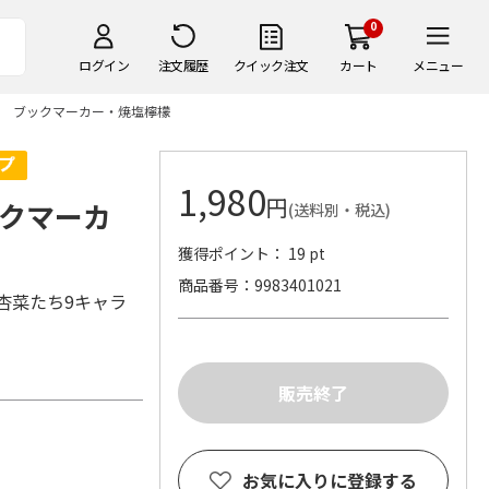
0
ログイン
注文履歴
クイック注文
カート
メニュー
 ブックマーカー・焼塩檸檬
1,980
円
クマーカ
(送料別・税込)
獲得ポイント： 19 pt
商品番号
9983401021
杏菜たち9キャラ
お気に入りに登録する