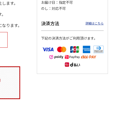
お届け日
指定不可
止します。
のし
対応不可
す。
決済方法
月場所
リラックマ／クリア
「犬夜叉」アクリル
大谷翔平 THE
詳細はこちら
になります。
製小判
ファイル３点セット
ジオラマスタンド
GOLDEN TWO-WAY
（殺生丸）
アクリルス
…
5.0
（4）
5.0
（4）
下記の決済方法がご利用頂けます。
円
750円
3,300円
2,750円
(送料別・税込)
(送料別・税込)
(送料別・税込)