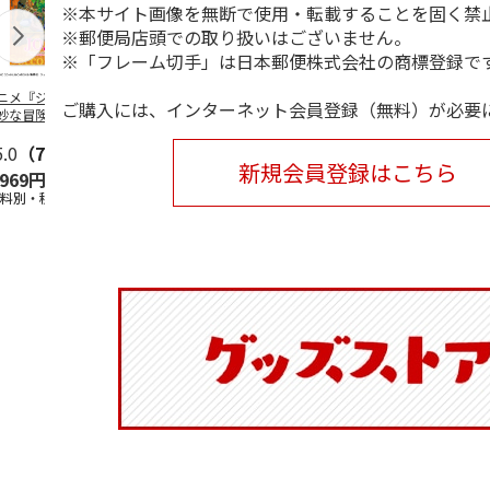
※本サイト画像を無断で使用・転載することを固く禁
※郵便局店頭での取り扱いはございません。
※「フレーム切手」は日本郵便株式会社の商標登録で
ニメ『ジョジョの
水森亜土／ステッカ
リラックマ／マルチ
令和八年七
ご購入には、インターネット会員登録（無料）が必要
妙な冒険 黄金の
ーセット
ケース
優勝力士純金
』チョコラータと
【安青錦】
ッ
5.0
…
（7）
5.0
（6）
新規会員登録はこちら
,969円
600円
1,100円
605,000
送料別・税込)
(送料別・税込)
(送料別・税込)
(送料・税込)