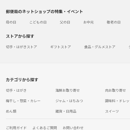
郵便局のネットショップの特集・イベント
母の日
こどもの日
父の日
お中元
敬老の日
ストアから探す
切手・はがきストア
ギフトストア
食品・グルメストア
カテゴリから探す
切手・はがき
海鮮お取り寄せ
肉お取り寄せ
梅干し・惣菜・カレー
ジャム・はちみつ
調味料・ドレッ
めん類
雑貨・日用品
スイーツ
ご利用ガイド
よくあるご質問
お問い合わせ