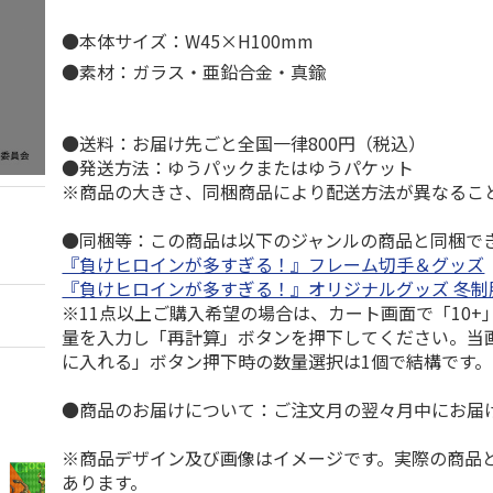
●本体サイズ：W45×H100mm
●素材：ガラス・亜鉛合金・真鍮
●送料：お届け先ごと全国一律800円（税込）
●発送方法：ゆうパックまたはゆうパケット
※商品の大きさ、同梱商品により配送方法が異なるこ
●同梱等：この商品は以下のジャンルの商品と同梱で
『負けヒロインが多すぎる！』フレーム切手＆グッズ
『負けヒロインが多すぎる！』オリジナルグッズ 冬制服v
※11点以上ご購入希望の場合は、カート画面で「10+
量を入力し「再計算」ボタンを押下してください。当
に入れる」ボタン押下時の数量選択は1個で結構です。
●商品のお届けについて：ご注文月の翌々月中にお届
※商品デザイン及び画像はイメージです。実際の商品
あります。