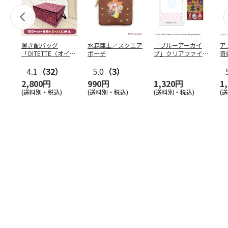
置き配バッグ
水森亜土／スクエア
「ブルーアーカイ
ア
「OITETTE（オイテ
ポーチ
ブ」クリアファイル
奇
ッテ）」
&ステッカーセット
風
4.1
（32）
5.0
（3）
セ
2,800円
990円
1,320円
1
(送料別・税込)
(送料別・税込)
(送料別・税込)
(