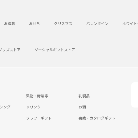
お歳暮
おせち
クリスマス
バレンタイン
ホワイト
グッズストア
ソーシャルギフトストア
果物・野菜等
乳製品
シング
ドリンク
お酒
フラワーギフト
書籍・カタログギフト